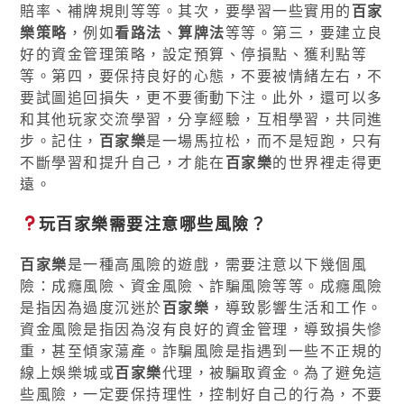
賠率、補牌規則等等。其次，要學習一些實用的
百家
樂策略
，例如
看路法
、
算牌法
等等。第三，要建立良
好的資金管理策略，設定預算、停損點、獲利點等
等。第四，要保持良好的心態，不要被情緒左右，不
要試圖追回損失，更不要衝動下注。此外，還可以多
和其他玩家交流學習，分享經驗，互相學習，共同進
步。記住，
百家樂
是一場馬拉松，而不是短跑，只有
不斷學習和提升自己，才能在
百家樂
的世界裡走得更
遠。
玩百家樂需要注意哪些風險？
百家樂
是一種高風險的遊戲，需要注意以下幾個風
險：成癮風險、資金風險、詐騙風險等等。成癮風險
是指因為過度沉迷於
百家樂
，導致影響生活和工作。
資金風險是指因為沒有良好的資金管理，導致損失慘
重，甚至傾家蕩產。詐騙風險是指遇到一些不正規的
線上娛樂城或
百家樂
代理，被騙取資金。為了避免這
些風險，一定要保持理性，控制好自己的行為，不要