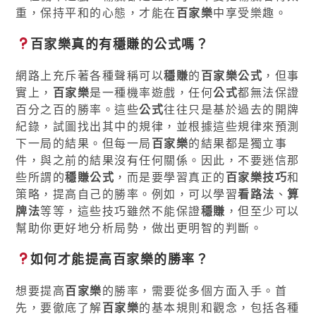
重，保持平和的心態，才能在
百家樂
中享受樂趣。
百家樂真的有穩賺的公式嗎？
網路上充斥著各種聲稱可以
穩賺
的
百家樂公式
，但事
實上，
百家樂
是一種機率遊戲，任何
公式
都無法保證
百分之百的勝率。這些
公式
往往只是基於過去的開牌
紀錄，試圖找出其中的規律，並根據這些規律來預測
下一局的結果。但每一局
百家樂
的結果都是獨立事
件，與之前的結果沒有任何關係。因此，不要迷信那
些所謂的
穩賺公式
，而是要學習真正的
百家樂技巧
和
策略，提高自己的勝率。例如，可以學習
看路法
、
算
牌法
等等，這些技巧雖然不能保證
穩賺
，但至少可以
幫助你更好地分析局勢，做出更明智的判斷。
如何才能提高百家樂的勝率？
想要提高
百家樂
的勝率，需要從多個方面入手。首
先，要徹底了解
百家樂
的基本規則和觀念，包括各種