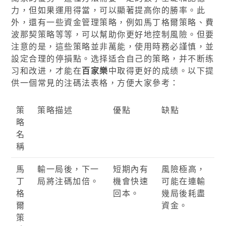
力，但如果運用得當，可以顯著提高你的勝率。此
外，還有一些資金管理策略，例如馬丁格爾策略、費
波那契策略等等，可以幫助你更好地控制風險。但要
注意的是，這些策略並非萬能，使用時務必謹慎，並
設定合理的停損點。选择适合自己的策略，并不断练
习和改进，才能在
百家樂
中取得更好的成绩。以下提
供一個常見的注碼法表格，方便大家參考：
策
策略描述
優點
缺點
略
名
稱
馬
輸一局後，下一
短期內有
風險極高，
丁
局將注碼加倍。
機會快速
可能在連輸
格
回本。
幾局後耗盡
爾
資金。
策