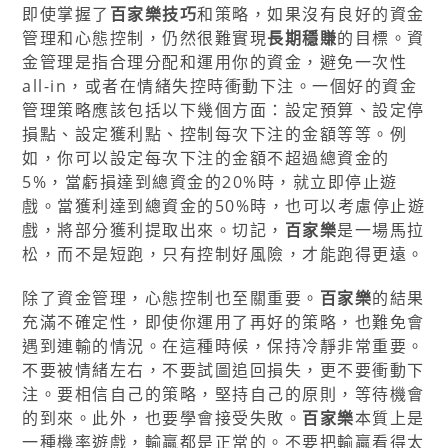
即使掌握了
百家樂技巧
和策略，如果沒有良好的資金
管理和心態控制，仍然很難實現
長期穩賺
的目標。資
金管理是指合理分配和運用你的資金，避免一次性
all-in，或者在情緒失控時衝動下注。一個好的資金
管理策略應該包括以下幾個方面：設定預算、設定停
損點、設定獲利點、控制每次下注的金額等等。例
如，你可以設定每次下注的金額不超過總資金的
5%，當虧損達到總資金的20%時，就立即停止遊
戲。當獲利達到總資金的50%時，也可以考慮停止遊
戲，將部分獲利提取出來。切記，
百家樂
是一場馬拉
松，而不是短跑，只有控制好風險，才能跑得更遠。
除了資金管理，心態控制也至關重要。
百家樂
的結果
充滿不確定性，即使你運用了再好的策略，也難免會
遇到連輸的情況。在這種時候，保持冷靜非常重要。
不要被情緒左右，不要試圖追回損失，更不要衝動下
注。要相信自己的策略，堅持自己的原則，等待機會
的到來。此外，也要學會接受失敗。
百家樂
本質上是
一種機率遊戲，輸贏都是正常的。不要把輸贏看得太