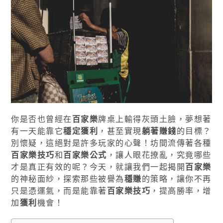
你是否也曾經在
百家樂
牌桌上輸得灰頭土臉，夢想著
有一天能靠它
穩定獲利
，甚至實現
躺著賺錢
的目標？
別懷疑，這絕對是許多玩家的心聲！坊間流傳著各種
百家樂技巧
和
百家樂公式
，讓人眼花撩亂，究竟哪些
才是真正有效的呢？今天，就讓我們一起揭開
百家樂
的神秘面紗，探索那些被譽為
穩賺
的策略，讓你不再
只是憑運氣，而是能靠著
百家樂技巧
，提高勝率，增
加
獲利
機會！