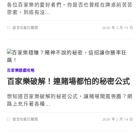
各位百家樂的愛好者們，你是否也曾經在牌桌前苦苦
思索，到底有沒...
留言功能已關閉
2026 年 2 月 15 日
百家樂遊戲攻略
百家樂破解！連賭場都怕的秘密公式
想知道百家樂破解的秘密公式，讓賭場聞風喪膽？網
路上充斥著各種...
留言功能已關閉
2026 年 2 月 14 日