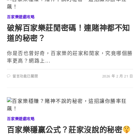
百家樂遊戲攻略
破解百家樂莊閒密碼！連賭神都不知
道的秘密？
你是否也曾好奇，百家樂的莊家和閒家，究竟哪個勝
率更高？網路上...
留言功能已關閉
2026 年 2 月 21 日
百家樂遊戲攻略
百家樂穩贏公式？莊家沒說的秘密