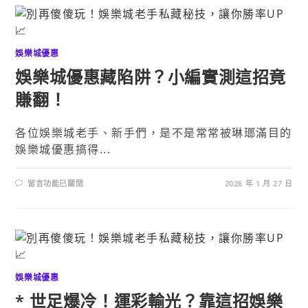
娛樂城優惠
娛樂城優惠藏陷阱？小編實測這招竟
賺翻！
各位娛樂城老手、新手們，是不是常常被琳瑯滿目的
娛樂城優惠搞得...
留言功能已關閉
2026 年 1 月 27 日
娛樂城優惠
* 世足爆冷！運彩輸光？靠這招娛樂