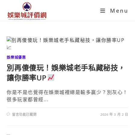
Menu
娛樂城優惠
別再傻傻玩！娛樂城老手私藏秘技，
讓你勝率UP
你是不是也覺得在娛樂城裡總是輸多贏少？別灰心！
很多玩家都曾經...
留言功能已關閉
2026 年 3 月 2 日