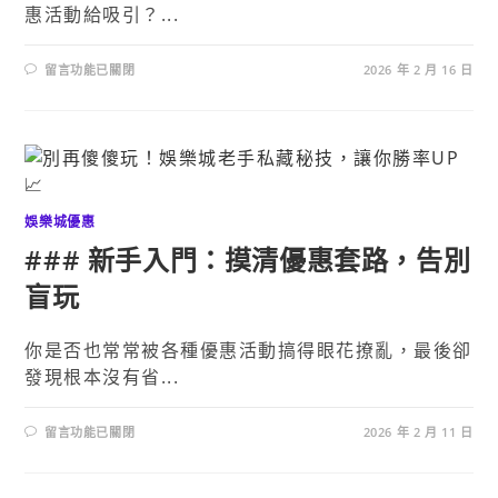
惠活動給吸引？...
留言功能已關閉
2026 年 2 月 16 日
娛樂城優惠
### 新手入門：摸清優惠套路，告別
盲玩
你是否也常常被各種優惠活動搞得眼花撩亂，最後卻
發現根本沒有省...
留言功能已關閉
2026 年 2 月 11 日