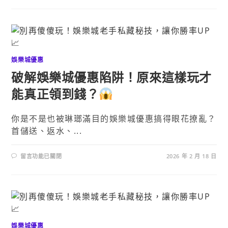
娛樂城優惠
破解娛樂城優惠陷阱！原來這樣玩才
能真正領到錢？
你是不是也被琳瑯滿目的娛樂城優惠搞得眼花撩亂？
首儲送、返水、...
留言功能已關閉
2026 年 2 月 18 日
娛樂城優惠