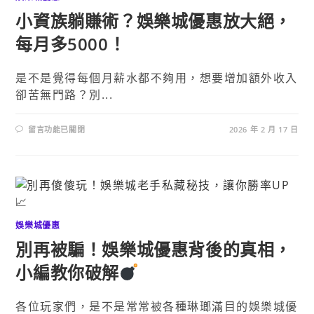
小資族躺賺術？娛樂城優惠放大絕，
每月多5000！
是不是覺得每個月薪水都不夠用，想要增加額外收入
卻苦無門路？別...
留言功能已關閉
2026 年 2 月 17 日
娛樂城優惠
別再被騙！娛樂城優惠背後的真相，
小編教你破解
各位玩家們，是不是常常被各種琳瑯滿目的娛樂城優