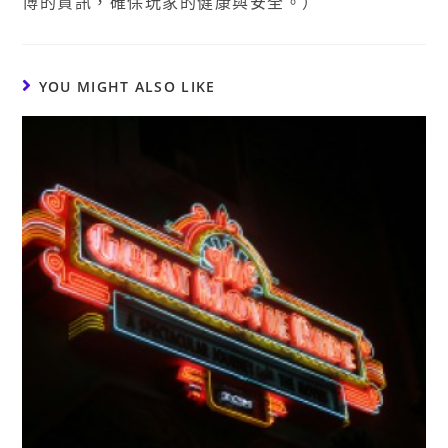
博的資訊，確保玩家的健康與安全。）
YOU MIGHT ALSO LIKE