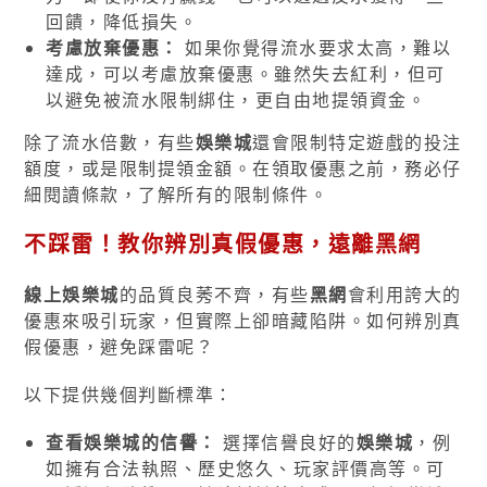
回饋，降低損失。
考慮放棄優惠：
如果你覺得流水要求太高，難以
達成，可以考慮放棄優惠。雖然失去紅利，但可
以避免被流水限制綁住，更自由地提領資金。
除了流水倍數，有些
娛樂城
還會限制特定遊戲的投注
額度，或是限制提領金額。在領取優惠之前，務必仔
細閱讀條款，了解所有的限制條件。
不踩雷！教你辨別真假優惠，遠離黑網
線上娛樂城
的品質良莠不齊，有些
黑網
會利用誇大的
優惠來吸引玩家，但實際上卻暗藏陷阱。如何辨別真
假優惠，避免踩雷呢？
以下提供幾個判斷標準：
查看娛樂城的信譽：
選擇信譽良好的
娛樂城
，例
如擁有合法執照、歷史悠久、玩家評價高等。可