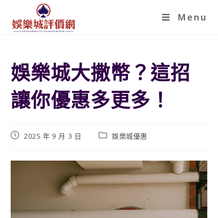
Menu
娛樂城大撒幣？這招
讓你優惠多更多！
2025 年 9 月 3 日
娛樂城優惠