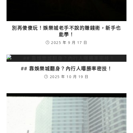
別再傻傻玩！娛樂城老手不說的賺錢術，新手也
能學！
2025 年 9 月 17 日
## 靠娛樂城翻身？內行人曝勝率密技！
2025 年 10 月 19 日