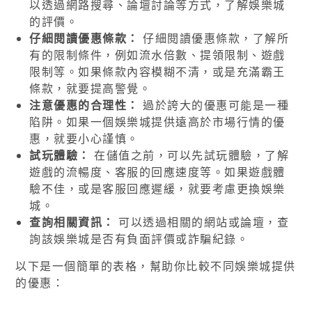
以透過網路搜尋、論壇討論等方式，了解娛樂城
的評價。
仔細閱讀優惠條款：
仔細閱讀優惠條款，了解所
有的限制條件，例如流水倍數、提領限制、遊戲
限制等。如果條款內容模糊不清，或是充滿霸王
條款，就要提高警覺。
注意優惠的合理性：
過於誇大的優惠可能是一種
陷阱。如果一個娛樂城提供遠高於市場行情的優
惠，就要小心謹慎。
試玩體驗：
在儲值之前，可以先試玩體驗，了解
遊戲的流暢度、客服的回應速度等。如果遊戲體
驗不佳，或是客服回應遲緩，就要考慮更換娛樂
城。
查詢相關資訊：
可以透過相關的網站或論壇，查
詢該娛樂城是否有負面評價或詐騙紀錄。
以下是一個簡單的表格，幫助你比較不同娛樂城提供
的優惠：