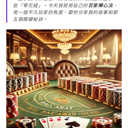
些「零花錢」。今天我就用自己的
百家樂心法
，
用一個平凡玩家的角度，跟你分享我的故事和那
五個關鍵秘訣。