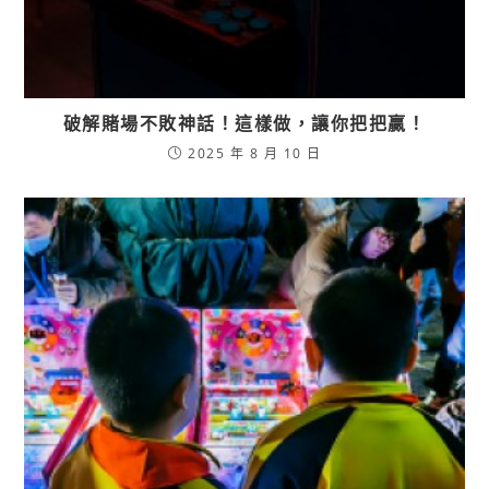
破解賭場不敗神話！這樣做，讓你把把贏！
2025 年 8 月 10 日