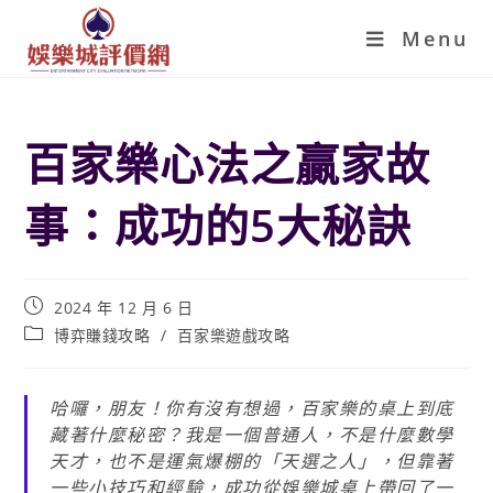
Menu
百家樂心法之贏家故
事：成功的5大秘訣
2024 年 12 月 6 日
博弈賺錢攻略
/
百家樂遊戲攻略
哈囉，朋友！你有沒有想過，百家樂的桌上到底
藏著什麼秘密？我是一個普通人，不是什麼數學
天才，也不是運氣爆棚的「天選之人」，但靠著
一些小技巧和經驗，成功從娛樂城桌上帶回了一