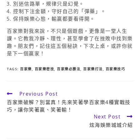
別迷信路單，規律只是幻覺。
控制下注金額，守好自己的「彈藥」。
保持娛樂心態，輸贏都要看得開。
百家樂對我來說，不只是個遊戲，更像是一堂人生
課。它教我冷靜、理性，甚至學會了在挫敗中找到樂
趣。朋友們，記住這五個秘訣，下次上桌，或許你就
是下一個贏家！
TAGS
:
百家樂
,
百家樂密技
,
百家樂必勝法
,
百家樂打法
,
百家樂技巧
Previous Post
百家樂破解？別當真！先來笑著學百家樂4種實戰技
巧，讓你笑著贏、笑著輸！
Next Post
炫海娛樂城城介紹