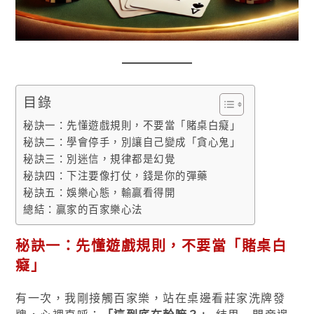
目錄
秘訣一：先懂遊戲規則，不要當「賭桌白癡」
秘訣二：學會停手，別讓自己變成「貪心鬼」
秘訣三：別迷信，規律都是幻覺
秘訣四：下注要像打仗，錢是你的彈藥
秘訣五：娛樂心態，輸贏看得開
總結：贏家的百家樂心法
秘訣一：先懂遊戲規則，不要當「賭桌白
癡」
有一次，我剛接觸百家樂，站在桌邊看莊家洗牌發