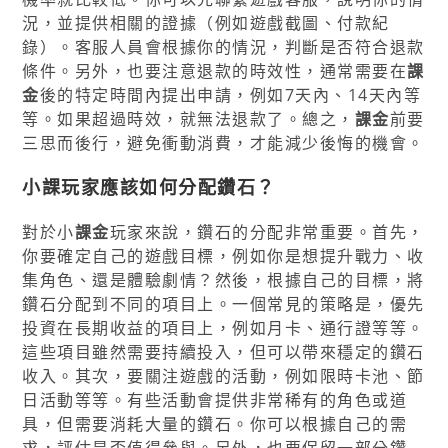
況，並提供相關的證據（例如遊戲截圖、付款紀
錄）。客服人員會根據你的情況，判斷是否符合退款
條件。另外，也要注意退款的時效性，通常需要在
課
金
後的特定時間內提出申請，例如7天內、14天內等
等。如果超過時效，就無法退款了。總之，
課金
前要
三思而後行，避免衝動消費，才能減少後悔的機會。
小課玩家應該如何分配鑽石？
對於小
課金
玩家來說，鑽石的分配非常重要。首先，
你要確定自己的遊戲目標，例如你是想提升戰力、收
集角色、還是體驗劇情？然後，根據自己的目標，將
鑽石分配到不同的項目上。一個常見的策略是，優先
投資在長期收益的項目上，例如月卡、通行證等等。
這些項目雖然需要持續投入，但可以帶來穩定的鑽石
收入。其次，要關注遊戲的活動，例如限時卡池、節
日活動等等。有些活動會提供非常稀有的角色或道
具，但需要消耗大量的鑽石。你可以根據自己的需
求，評估是否值得參與。另外，也要保留一部分鑽