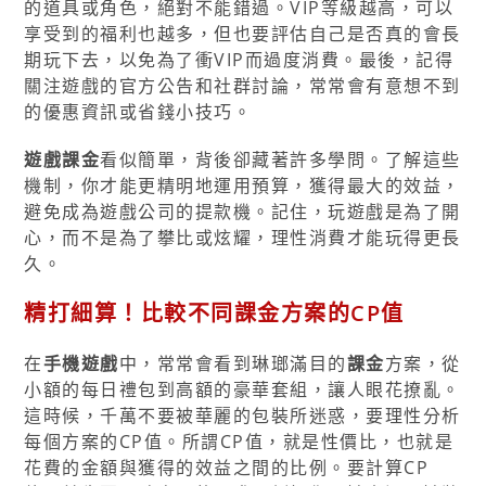
的道具或角色，絕對不能錯過。VIP等級越高，可以
享受到的福利也越多，但也要評估自己是否真的會長
期玩下去，以免為了衝VIP而過度消費。最後，記得
關注遊戲的官方公告和社群討論，常常會有意想不到
的優惠資訊或省錢小技巧。
遊戲課金
看似簡單，背後卻藏著許多學問。了解這些
機制，你才能更精明地運用預算，獲得最大的效益，
避免成為遊戲公司的提款機。記住，玩遊戲是為了開
心，而不是為了攀比或炫耀，理性消費才能玩得更長
久。
精打細算！比較不同課金方案的CP值
在
手機遊戲
中，常常會看到琳瑯滿目的
課金
方案，從
小額的每日禮包到高額的豪華套組，讓人眼花撩亂。
這時候，千萬不要被華麗的包裝所迷惑，要理性分析
每個方案的CP值。所謂CP值，就是性價比，也就是
花費的金額與獲得的效益之間的比例。要計算CP