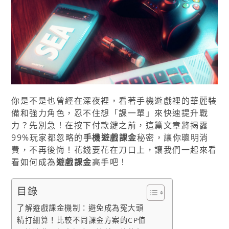
你是不是也曾經在深夜裡，看著手機遊戲裡的華麗裝
備和強力角色，忍不住想「課一單」來快速提升戰
力？先別急！在按下付款鍵之前，這篇文章將揭露
99%玩家都忽略的
手機遊戲課金
秘密，讓你聰明消
費，不再後悔！花錢要花在刀口上，讓我們一起來看
看如何成為
遊戲課金
高手吧！
目錄
了解遊戲課金機制：避免成為冤大頭
精打細算！比較不同課金方案的CP值