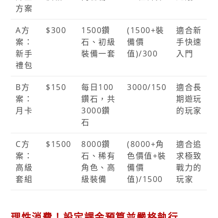
方案
A方
$300
1500鑽
(1500+裝
適合新
案：
石、初級
備價
手快速
新手
裝備一套
值)/300
入門
禮包
B方
$150
每日100
3000/150
適合長
案：
鑽石，共
期遊玩
月卡
3000鑽
的玩家
石
C方
$1500
8000鑽
(8000+角
適合追
案：
石、稀有
色價值+裝
求極致
高級
角色、高
備價
戰力的
套組
級裝備
值)/1500
玩家
理性消費！設定課金預算並嚴格執行