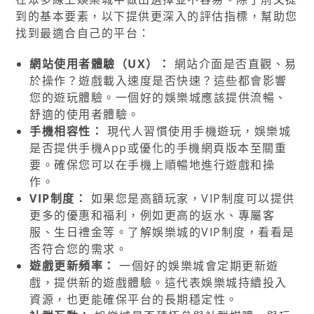
到的基本要素，以下提供更深入的評估指標，幫助您
找到最適合自己的平台：
網站使用者體驗（UX）：
網站介面是否直觀、易
於操作？遊戲載入速度是否快速？這些都會影響
您的遊玩體驗。一個好的娛樂城應該提供流暢、
舒適的使用者體驗。
手機相容性：
現代人習慣使用手機遊玩，娛樂城
是否提供手機App或優化的手機網頁版本至關重
要。確保您可以在手機上順暢地進行遊戲和操
作。
VIP制度：
如果您是高額玩家，VIP制度可以提供
更多的優惠和福利，例如更高的返水、專屬客
服、生日禮金等。了解娛樂城的VIP制度，看看是
否符合您的需求。
遊戲更新頻率：
一個好的娛樂城會定期更新遊
戲，提供新的遊戲體驗。這代表娛樂城持續投入
資源，也更能確保平台的長期穩定性。