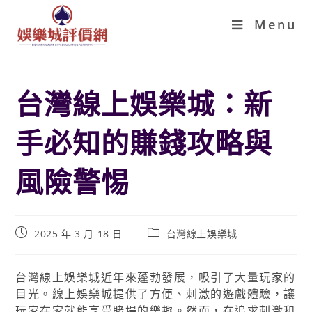
Menu
台灣線上娛樂城：新
手必知的賺錢攻略與
風險警惕
2025 年 3 月 18 日
台灣線上娛樂城
台灣線上娛樂城近年來蓬勃發展，吸引了大量玩家的
目光。線上娛樂城提供了方便、刺激的遊戲體驗，讓
玩家在家就能享受賭場的樂趣。然而，在追求刺激和