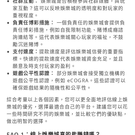
社群互動：
娛樂城是否積極參與社群媒體，與玩
家互動？這可以反映娛樂城的透明度和對玩家的
重視程度。
負責任博彩措施：
一個負責任的娛樂城會提供負
責任博彩措施，例如自我限制功能、賭博成癮諮
詢連結等。這代表娛樂城關心玩家的福祉，不鼓
勵沉迷賭博。
支付速度：
提款速度是評估娛樂城信譽的重要指
標。快速的提款速度代表娛樂城資金充足，並且
願意及時支付玩家的盈利。
遊戲公平性認證：
部分娛樂城會接受獨立機構的
遊戲公平性認證，例如 eCOGRA。這些認證可以
確保遊戲結果的隨機性和公平性。
綜合考量以上各個因素，您可以更全面地評估線上娛
樂城的優劣，選擇最適合自己的平台。建議您可以花
一些時間研究不同的娛樂城，並比較它們的優缺點，
做出明智的選擇。
FAQ 1：線上娛樂城真的能賺錢嗎？