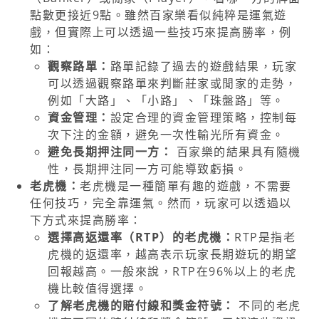
點數更接近9點。雖然百家樂看似純粹是運氣遊
戲，但實際上可以透過一些技巧來提高勝率，例
如：
觀察路單：
路單記錄了過去的遊戲結果，玩家
可以透過觀察路單來判斷莊家或閒家的走勢，
例如「大路」、「小路」、「珠盤路」等。
資金管理：
設定合理的資金管理策略，控制每
次下注的金額，避免一次性輸光所有資金。
避免長期押注同一方：
百家樂的結果具有隨機
性，長期押注同一方可能導致虧損。
老虎機：
老虎機是一種簡單有趣的遊戲，不需要
任何技巧，完全靠運氣。然而，玩家可以透過以
下方式來提高勝率：
選擇高返還率（RTP）的老虎機：
RTP是指老
虎機的返還率，越高表示玩家長期遊玩的期望
回報越高。一般來說，RTP在96%以上的老虎
機比較值得選擇。
了解老虎機的賠付線和獎金符號：
不同的老虎