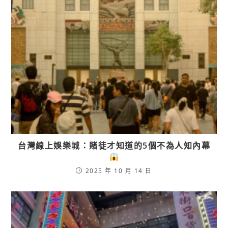
台灣線上娛樂城：賭徒才知道的5個不為人知內幕
2025 年 10 月 14 日