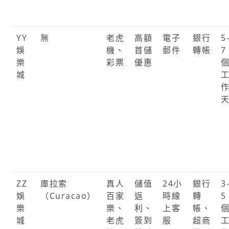
YY
無
老虎
高額
電子
銀行
5
娛
機、
首儲
郵件
轉帳
7
樂
彩票
優惠
城
ZZ
庫拉索
真人
儲值
24小
銀行
3
娛
（Curacao）
百家
返
時線
轉
5
樂
樂、
利、
上客
帳、
城
老虎
簽到
服
超商