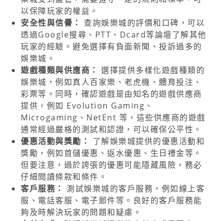
以保障玩家的權益。
安全性與信譽：
查詢娛樂城的評價和口碑，可以
透過Google搜尋、PTT、Dcard等論壇了解其他
玩家的經驗。避免選擇有負面新聞、投訴過多的
娛樂城。
遊戲種類與供應商：
選擇提供多樣化遊戲種類的
娛樂城，例如真人百家樂、老虎機、體育投注、
彩票等。同時，確認遊戲是由知名的遊戲供應商
提供，例如 Evolution Gaming、
Microgaming、NetEnt 等，這些供應商的遊戲
通常經過嚴格的測試和認證，可以確保公平性。
優惠活動與獎勵：
了解娛樂城提供的優惠活動和
獎勵，例如首儲優惠、返水優惠、生日禮金等。
但要注意，過於誇張的優惠可能隱藏風險，務必
仔細閱讀條款和條件。
客戶服務：
測試娛樂城的客戶服務，例如線上客
服、電話客服、電子郵件等。良好的客戶服務能
夠及時解決玩家的問題和疑慮。