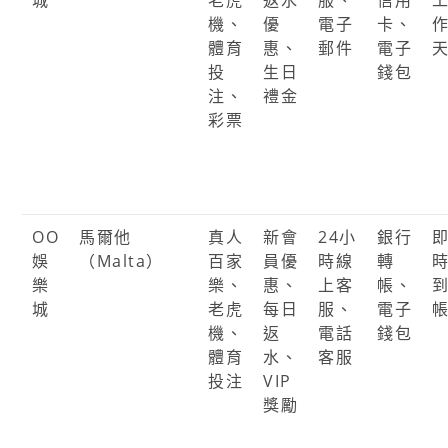
機、
優
電子
卡、
體育
惠、
郵件
電子
投
生日
錢包
注、
禮金
彩票
OO
馬爾他
真人
新會
24小
銀行
娛
（Malta）
百家
員優
時線
轉
樂
樂、
惠、
上客
帳、
城
老虎
每日
服、
電子
機、
返
電話
錢包
體育
水、
客服
投注
VIP
獎勵