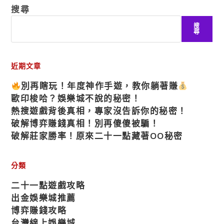
搜尋
搜
尋
近期文章
別再瞎玩！年度神作手遊，教你躺著賺
歐印梭哈？娛樂城不說的秘密！
熱搜遊戲背後真相，專家沒告訴你的秘密！
破解博弈賺錢真相！別再傻傻被騙！
破解莊家勝率！原來二十一點藏著OO秘密
分類
二十一點遊戲攻略
出金娛樂城推薦
博弈賺錢攻略
台灣線上娛樂城