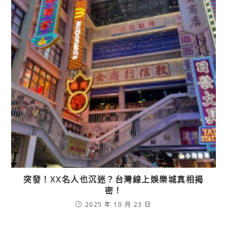
突發！XX名人也沉迷？台灣線上娛樂城真相揭
密！
2025 年 10 月 23 日