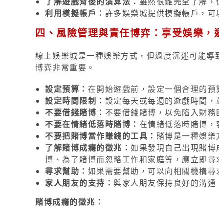
了解遊戲背後的演算法：
雖然很難完全了解，
利用模擬帳戶：
許多娛樂城提供模擬帳戶，可
四、風險管理與責任博弈：享受娛樂，
線上娛樂城是一種娛樂方式，但過度沉迷可能導
博弈非常重要。
設定預算：
在開始遊戲前，設定一個合理的預
設定時間限制：
設定每天或每週的遊戲時間，
不要借錢賭博：
不要借錢賭博，以免陷入財務
不要在情緒低落時賭博：
在情緒低落時賭博，
不要把賭博當作賺錢的工具：
賭博是一種娛樂
了解賭博成癮的徵兆：
如果發現自己出現賭博
博、為了賭博而忽略工作和家庭等，應立即尋
尋求幫助：
如果需要幫助，可以向相關機構尋
家人朋友的支持：
與家人朋友保持良好的溝通
賭博成癮的徵兆：