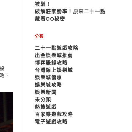
被騙！
破解莊家勝率！原來二十一點
藏著OO秘密
分類
二十一點遊戲攻略
出金娛樂城推薦
博弈賺錢攻略
設
台灣線上娛樂城
略，
娛樂城優惠
娛樂城攻略
娛樂新聞
未分類
熱搜遊戲
百家樂遊戲攻略
電子遊戲攻略