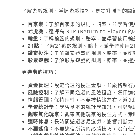
了解遊戲規則、掌握遊戲技巧，是提升勝率的關
百家樂：
了解百家樂的規則、賠率，並學習使
老虎機：
選擇高 RTP (Return to Pl
輪盤：
了解輪盤的規則、賠率，並學習使用輪
21點：
了解21點的規則、賠率，並學習使用
體育投注：
了解體育賽事的規則、賠率，並研
彩票遊戲：
了解彩票遊戲的規則、賠率，並選
更進階的技巧：
資金管理：
設定合理的投注金額，並嚴格執行
風險控制：
了解不同遊戲的風險程度，選擇適
情緒管理：
保持理性，不要被情緒左右，避免
學習統計學：
學習基本的統計學知識，可以幫
觀察其他玩家：
觀察其他玩家的投注方式、策
適時休息：
長時間遊戲容易疲勞，影響判斷力
不要迷信：
不要迷信所謂的必勝技巧，沒有任何