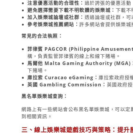
注意優惠活動的合理性：
過於誇張的優惠活動
避免選擇需要下載不明軟體的娛樂城：
下載不
加入娛樂城論壇或社群：
透過論壇或社群，可
參考娛樂城推薦網站：
許多網站會提供娛樂城
常見的合法執照：
菲律賓 PAGCOR (Philippine Amusement
構，負責監管菲律賓的線上和線下賭場。
馬爾他 Malta Gaming Authority (MGA)
下賭場。
庫拉索 Curacao eGaming：
庫拉索政府授
英國 Gambling Commission：
英國政府授
黑名單娛樂城查詢：
網路上有一些網站會公布黑名單娛樂城，可以定期查
到相關資訊。
三、線上娛樂城遊戲技巧與策略：提升