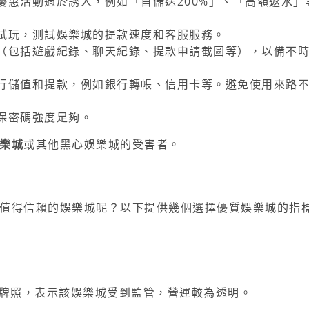
優惠活動過於誘人，例如「首儲送200%」、「高額返水」
試玩，測試娛樂城的提款速度和客服服務。
（包括遊戲紀錄、聊天紀錄、提款申請截圖等），以備不
行儲值和提款，例如銀行轉帳、信用卡等。避免使用來路
保密碼強度足夠。
娛樂城
或其他黑心娛樂城的受害者。
值得信賴的娛樂城呢？以下提供幾個選擇優質娛樂城的指
牌照，表示該娛樂城受到監管，營運較為透明。