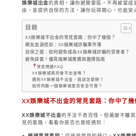
娛樂城出金
的真相，讓你避開雷區，不再被當成
由，並提供自保的方法，讓你玩得開心，也能安
目錄
XX娛樂城不出金的常見套路：你中了幾個？
網友血淚控訴：XX娛樂城詐騙事件簿
自保之道：如何避免成為XX娛樂城詐騙的受害者？
避免踩雷！優質娛樂城推薦與選擇指南
常見問題FAQ
XX娛樂城真的會不出金嗎？
遇到XX娛樂城不出金，我該怎麼辦？
如何判斷一個娛樂城是否安全可靠？
XX娛樂城不出金的常見套路：你中了幾
XX娛樂城不出金
的手法千奇百怪，但萬變不離其
見的套路，看看你是否也曾經遇到：
帳號異常風控：
這是最常見的藉口。
XX娛樂