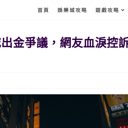
首頁
娛樂城攻略
遊戲攻略
城出金爭議，網友血淚控