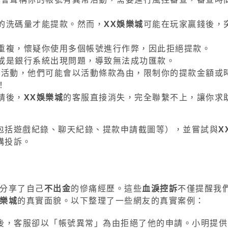
的洗碼量才能提款。然而，
XX娛樂城
可能在玩家贏錢後，
號重複，懷疑你使用多個帳號進行作弊，因此拒絕提款。
或是銀行系統出現問題，導致無法成功匯款。
惠活動，他們可能會以活動條款為由，限制你的提款金額或
！
請後，
XX娛樂城
的客服直接消失，完全聯繫不上，讓你求
包括遊戲紀錄、聊天紀錄、提款申請截圖等），並嘗試與
X
構投訴。
分享了自己
不出金
的慘痛經歷。這些
血淚控訴
不僅提醒我
娛樂城
的真實面貌。以下整理了一些網友的真實案例：
後，客服卻以「帳號異常」為由拒絕了他的申請。小明提供