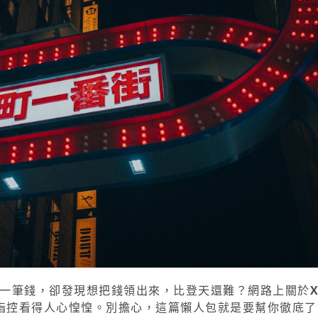
一筆錢，卻發現想把錢領出來，比登天還難？網路上關於
指控看得人心惶惶。別擔心，這篇懶人包就是要幫你徹底了