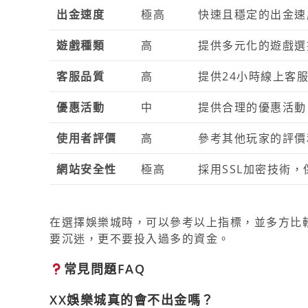
出金速度
極高
快速且穩定的出金速
遊戲種類
高
提供多元化的遊戲選
客服品質
高
提供24小時線上客
優惠活動
中
提供合理的優惠活動
使用者評價
高
參考其他玩家的評價
網站安全性
極高
採用SSL加密技術
在選擇娛樂城時，可以參考以上指標，並多方比
要沉迷，更不要投入過多的資金。
常見問題FAQ
XX娛樂城真的會不出金嗎？