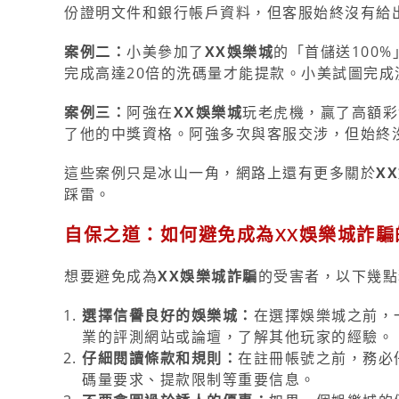
份證明文件和銀行帳戶資料，但客服始終沒有給
案例二：
小美參加了
XX娛樂城
的「首儲送100
完成高達20倍的洗碼量才能提款。小美試圖完
案例三：
阿強在
XX娛樂城
玩老虎機，贏了高額彩
了他的中獎資格。阿強多次與客服交涉，但始終
這些案例只是冰山一角，網路上還有更多關於
X
踩雷。
自保之道：如何避免成為XX娛樂城詐騙
想要避免成為
XX娛樂城詐騙
的受害者，以下幾點
選擇信譽良好的娛樂城：
在選擇娛樂城之前，
業的評測網站或論壇，了解其他玩家的經驗。
仔細閱讀條款和規則：
在註冊帳號之前，務必
碼量要求、提款限制等重要信息。