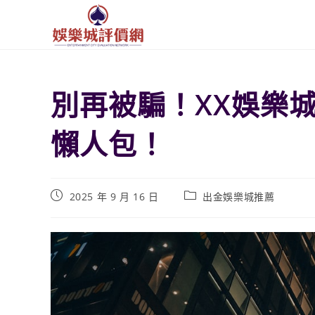
別再被騙！XX娛樂
懶人包！
2025 年 9 月 16 日
出金娛樂城推薦