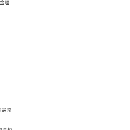
金
理
種最常
間長短