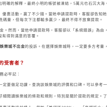
出明確的解釋，最終小明的帳號被凍結，5萬元也石沉大海
%」優惠活動，贏了不少錢。當她申請提款時，客服卻告知
成洗碼量，但每次下注都輸多贏少，最終不得不放棄提款。
金。然而，當他申請提款時，客服卻以「系統錯誤」為由
沒有得到滿意的答覆。
X娛樂城不出金
的投訴。在選擇娛樂城時，一定要多方考量
的受害者？
務必牢記：
一定要做足功課，查詢該娛樂城的評價和口碑。可以參考
仔細閱讀娛樂城的條款和規則，特別是關於提款的規定。