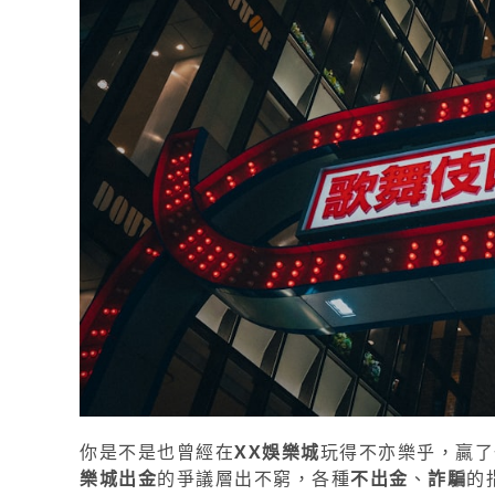
你是不是也曾經在
XX娛樂城
玩得不亦樂乎，贏了
樂城出金
的爭議層出不窮，各種
不出金
、
詐騙
的