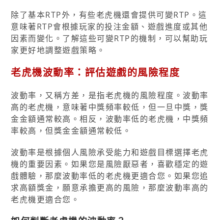
除了基本RTP外，有些老虎機還會提供可變RTP。這
意味著RTP會根據玩家的投注金額、遊戲進度或其他
因素而變化。了解這些可變RTP的機制，可以幫助玩
家更好地調整遊戲策略。
老虎機波動率：評估遊戲的風險程度
波動率，又稱方差，是指老虎機的風險程度。波動率
高的老虎機，意味著中獎頻率較低，但一旦中獎，獎
金金額通常較高。相反，波動率低的老虎機，中獎頻
率較高，但獎金金額通常較低。
波動率是根據個人風險承受能力和遊戲目標選擇老虎
機的重要因素。如果您是風險厭惡者，喜歡穩定的遊
戲體驗，那麼波動率低的老虎機更適合您。如果您追
求高額獎金，願意承擔更高的風險，那麼波動率高的
老虎機更適合您。