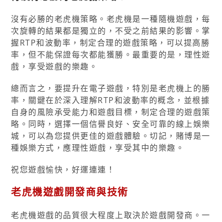
沒有必勝的老虎機策略。老虎機是一種隨機遊戲，每
次旋轉的結果都是獨立的，不受之前結果的影響。掌
握RTP和波動率，制定合理的遊戲策略，可以提高勝
率，但不能保證每次都能獲勝。最重要的是，理性遊
戲，享受遊戲的樂趣。
總而言之，要提升在電子遊戲，特別是老虎機上的勝
率，關鍵在於深入理解RTP和波動率的概念，並根據
自身的風險承受能力和遊戲目標，制定合理的遊戲策
略。同時，選擇一個信譽良好、安全可靠的線上娛樂
城，可以為您提供更佳的遊戲體驗。切記，賭博是一
種娛樂方式，應理性遊戲，享受其中的樂趣。
祝您遊戲愉快，好運連連！
老虎機遊戲開發商與技術
老虎機遊戲的品質很大程度上取決於遊戲開發商。一