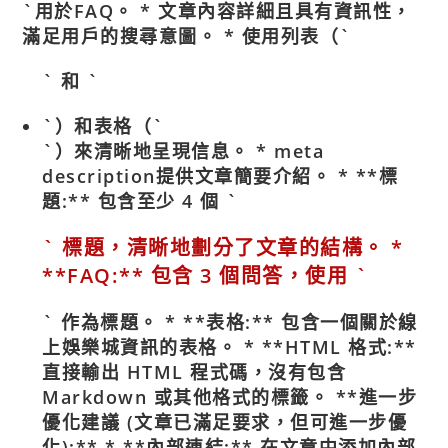
`用於FAQ。 * 文章內容詳細且具有資訊性，
滿足用戶的搜尋意圖。 * 使用列表（`
` 和 `
`）和表格（`
`）來清晰地呈現信息。 * meta
description提供文章簡要介紹。 * **標
題:** 包含至少 4 個 `
` 標題，清晰地劃分了文章的結構。 *
**FAQ:** 包含 3 個問答，使用 `
` 作為標題。 * **表格:** 包含一個關於線
上娛樂城資訊的表格。 * **HTML 格式:**
直接輸出 HTML 程式碼，沒有包含
Markdown 或其他格式的標籤。 **進一步
優化建議 (文章已滿足要求，但可進一步優
化):** * **內部連結:** 在文章中添加內部