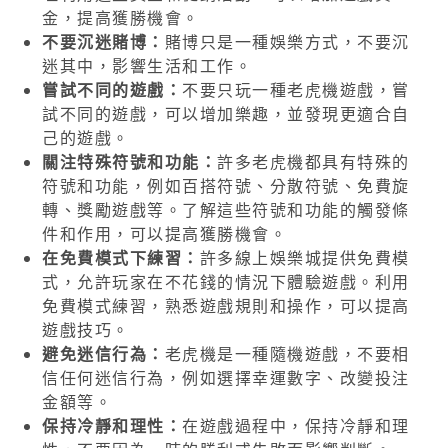
金，提高獲勝機會。
不要沉迷賭博：
賭博只是一種娛樂方式，不要沉
迷其中，影響生活和工作。
嘗試不同的遊戲：
不要只玩一種老虎機遊戲，嘗
試不同的遊戲，可以增加樂趣，並發現更適合自
己的遊戲。
關注特殊符號和功能：
許多老虎機都具有特殊的
符號和功能，例如百搭符號、分散符號、免費旋
轉、獎勵遊戲等。了解這些符號和功能的觸發條
件和作用，可以提高獲勝機會。
在免費模式下練習：
許多線上娛樂城提供免費模
式，允許玩家在不花錢的情況下體驗遊戲。利用
免費模式練習，熟悉遊戲規則和操作，可以提高
遊戲技巧。
避免迷信行為：
老虎機是一種隨機遊戲，不要相
信任何迷信行為，例如選擇幸運數字、改變投注
金額等。
保持冷靜和理性：
在遊戲過程中，保持冷靜和理