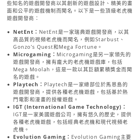
些知名的遊戲開發商以其創新的遊戲設計、精美的畫
面和公平的遊戲機制而聞名。以下是一些頂級老虎機
遊戲開發商：
NetEnt：
NetEnt是一家瑞典遊戲開發商，以其
高品質的視頻老虎機而聞名，例如Starbust、
Gonzo’s Quest和Mega Fortune。
Microgaming：
Microgaming是另一家領先的
遊戲開發商，擁有龐大的老虎機遊戲庫，包括
Mega Moolah，這是一款以其巨額累積獎金而聞
名的遊戲。
Playtech：
Playtech是一家總部位於馬恩島的
遊戲開發商，提供各種老虎機遊戲，包括基於熱
門電影和漫畫的授權遊戲。
IGT (International Game Technology)：
IGT是一家美國遊戲公司，擁有悠久的歷史，提供
各種老虎機遊戲，包括經典老虎機和現代視頻老
虎機。
Evolution Gaming：
Evolution Gaming主要