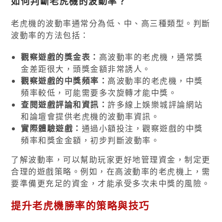
如何判斷老虎機的波動率？
老虎機的波動率通常分為低、中、高三種類型。判斷
波動率的方法包括：
觀察遊戲的獎金表：
高波動率的老虎機，通常獎
金差距很大，頭獎金額非常誘人。
觀察遊戲的中獎頻率：
高波動率的老虎機，中獎
頻率較低，可能需要多次旋轉才能中獎。
查閱遊戲評論和資訊：
許多線上娛樂城評論網站
和論壇會提供老虎機的波動率資訊。
實際體驗遊戲：
通過小額投注，觀察遊戲的中獎
頻率和獎金金額，初步判斷波動率。
了解波動率，可以幫助玩家更好地管理資金，制定更
合理的遊戲策略。例如，在高波動率的老虎機上，需
要準備更充足的資金，才能承受多次未中獎的風險。
提升老虎機勝率的策略與技巧