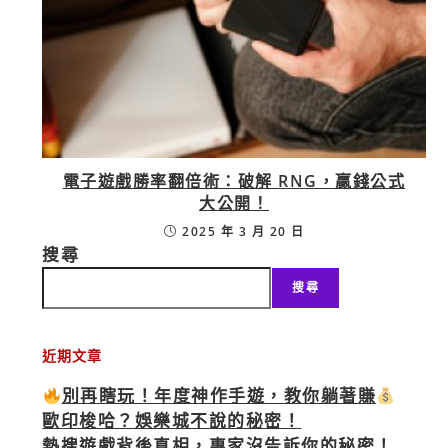
電子遊戲勝率翻倍術：破解 RNG，贏錢公式
大公開！
2025 年 3 月 20 日
搜尋
搜尋
近期文章
別再瞎玩！年度神作手遊，教你躺著賺
歐印梭哈？娛樂城不說的秘密！
熱搜遊戲背後真相，專家沒告訴你的秘密！