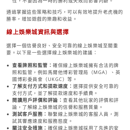
性，不要因為一時的勝利或失敗而影響判斷。
通過掌握這些策略和技巧，可以有效地提升老虎機的
勝率，增加遊戲的樂趣和收益。
線上娛樂城資訊與選擇
選擇一個信譽良好、安全可靠的線上娛樂城至關重
要。以下是一些選擇線上娛樂城的建議：
查看牌照和監管：
確保線上娛樂城擁有合法的牌
照和監管，例如馬爾他博彩管理局（MGA）、英
國博彩委員會（UKGC）等。
了解支付方式和提款速度：
選擇提供安全可靠的
支付方式，並了解提款速度和手續費。
閱讀用戶評價和評論：
查看其他玩家的評價和評
論，了解線上娛樂城的信譽和服務質量。
測試客戶服務：
聯繫線上娛樂城的客服人員，測
試其響應速度和服務態度。
關注安全措施：
確保線上娛樂城採用了先進的安