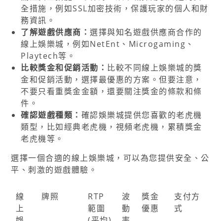
全措施，例如SSL加密技術，保護玩家的個人和財
務資訊。
了解遊戲供應商：
選擇與知名遊戲供應商合作的
線上娛樂城，例如NetEnt、Microgaming、
Playtech等。
比較獎金和促銷活動：
比較不同線上娛樂城的獎
金和促銷活動，選擇最優惠的方案。但要注意，
不要只看重獎金金額，還要關注獎金的條款和條
件。
確認遊戲種類：
確認娛樂城提供您喜歡的老虎機
類型，比如經典老虎機，視頻老虎機，累積獎金
老虎機等。
選擇一個合適的線上娛樂城，可以為您提供安全、公
平、刺激的遊戲體驗。
線
牌照
RTP
波
獎金
支付方
上
範圍
動
優惠
式
娛
(平均)
率