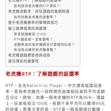
老虎機RTP：了解遊戲的返還率
如何找到老虎機的RTP資訊？
老虎機波動率：評估遊戲的風險程度
如何判斷老虎機的波動率？
提升老虎機勝率的策略與技巧
線上娛樂城資訊與選擇
常見問題解答 (FAQ)
RTP越高就一定會贏嗎？
波動率高的老虎機適合什麼樣的玩家？
有沒有必勝的老虎機策略？
老虎機遊戲開發商與技術
責任博彩的重要性
老虎機RTP：了解遊戲的返還率
RTP，全名Return to Player，中文譯為返還玩家
率，是指老虎機在一段時間內返還給玩家的平均金額
百分比。例如，如果一個老虎機的RTP為96%，理論
上，玩家每投注100元，長期下來平均可以獲得96元
的返還。需要注意的是，RTP是一個長期統計數據，