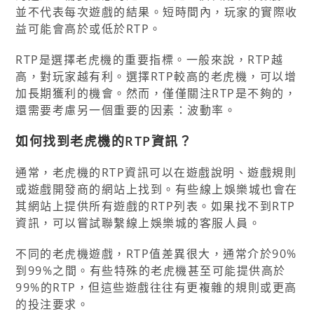
並不代表每次遊戲的結果。短時間內，玩家的實際收
益可能會高於或低於RTP。
RTP是選擇老虎機的重要指標。一般來說，RTP越
高，對玩家越有利。選擇RTP較高的老虎機，可以增
加長期獲利的機會。然而，僅僅關注RTP是不夠的，
還需要考慮另一個重要的因素：波動率。
如何找到老虎機的RTP資訊？
通常，老虎機的RTP資訊可以在遊戲說明、遊戲規則
或遊戲開發商的網站上找到。有些線上娛樂城也會在
其網站上提供所有遊戲的RTP列表。如果找不到RTP
資訊，可以嘗試聯繫線上娛樂城的客服人員。
不同的老虎機遊戲，RTP值差異很大，通常介於90%
到99%之間。有些特殊的老虎機甚至可能提供高於
99%的RTP，但這些遊戲往往有更複雜的規則或更高
的投注要求。