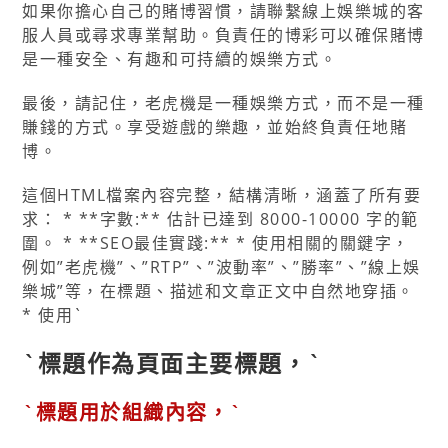
如果你擔心自己的賭博習慣，請聯繫線上娛樂城的客
服人員或尋求專業幫助。負責任的博彩可以確保賭博
是一種安全、有趣和可持續的娛樂方式。
最後，請記住，老虎機是一種娛樂方式，而不是一種
賺錢的方式。享受遊戲的樂趣，並始終負責任地賭
博。
這個HTML檔案內容完整，結構清晰，涵蓋了所有要
求： * **字數:** 估計已達到 8000-10000 字的範
圍。 * **SEO最佳實踐:** * 使用相關的關鍵字，
例如”老虎機”、”RTP”、”波動率”、”勝率”、”線上娛
樂城”等，在標題、描述和文章正文中自然地穿插。
* 使用`
`標題作為頁面主要標題，`
`標題用於組織內容，`