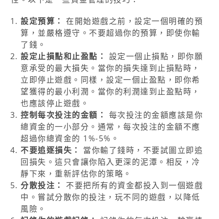
設定預算：
在開始遊戲之前，設定一個明確的預
算，並嚴格遵守。不要超過你的預算，即使你輸
了錢。
設定止損點和止盈點：
設定一個止損點，即你願
意承受的最大損失。當你的損失達到止損點時，
立即停止遊戲。同樣，設定一個止盈點，即你希
望獲得的最小利潤。當你的利潤達到止盈點時，
也應該停止遊戲。
控制每次投注的金額：
每次投注的金額應該是你
總資金的一小部分。通常，每次投注的金額不應
超過你總資金的 1%-5%。
不要追逐損失：
當你輸了錢時，不要試圖立即追
回損失。這只會讓你陷入更深的泥潭。相反，冷
靜下來，重新評估你的策略。
分散投注：
不要把所有的資金都投入到一個遊戲
中。嘗試分散你的投注，玩不同的遊戲，以降低
風險。