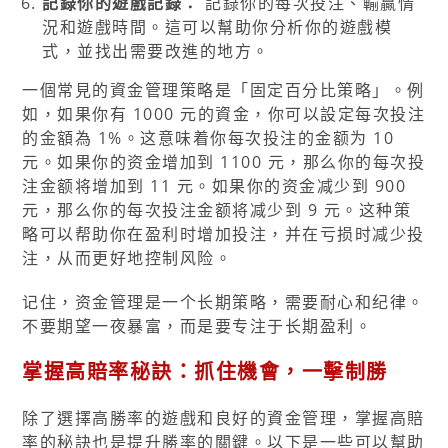
記錄你的遊戲記錄：
記錄你的每次投注、輸贏情
況和遊戲時間。這可以幫助你分析你的遊戲模
式，並找出需要改進的地方。
一個常見的資金管理策略是「固定百分比策略」。例
如，如果你有 1000 元的資金，你可以設定每次投注
的金額為 1%。这意味着你每次投注的金额为 10
元。如果你的资金增加到 1100 元，那么你的每次投
注金额将增加到 11 元。如果你的资金减少到 900
元，那么你的每次投注金额将减少到 9 元。这种策
略可以帮助你在盈利时增加投注，并在亏损时减少投
注，从而更好地控制风险。
记住，资金管理是一个长期策略，需要耐心和纪律。
不要期望一夜暴富，而是要专注于长期盈利。
掌握高賠率秘訣：抓住機會，一擊制勝
除了選擇高勝率的遊戲和良好的資金管理，掌握高賠
率的秘訣也是提升勝率的關鍵。以下是一些可以幫助