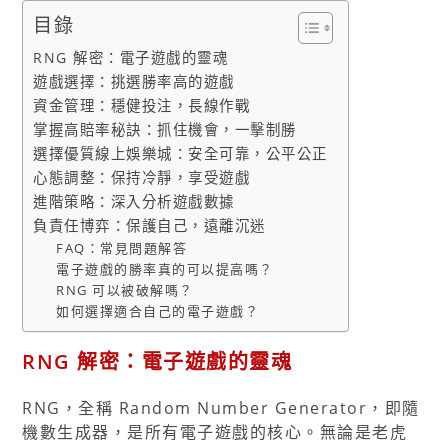
目錄
RNG 解密：電子遊戲的靈魂
遊戲選擇：挑選勝率高的遊戲
資金管理：穩健投注，長線作戰
掌握高賠率秘訣：抓住機會，一擊制勝
選擇優質線上娛樂城：安全可靠，公平公正
心態調整：保持冷靜，享受遊戲
進階策略：深入分析遊戲數據
負責任博弈：保護自己，遠離沉迷
FAQ：常見問題解答
電子遊戲的勝率真的可以提高嗎？
RNG 可以被破解嗎？
如何選擇適合自己的電子遊戲？
RNG 解密：電子遊戲的靈魂
RNG，全稱 Random Number Generator，即隨
機數生成器，是所有電子遊戲的核心。無論是老虎