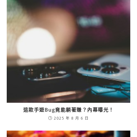
這款手遊Bug竟能躺著賺？內幕曝光！
2025 年 8 月 6 日