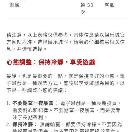
樂城
轉 50
客服
次
请注意，以上表格仅供参考，具体信息请以娱乐城官
方网站为准。选择娱乐城时，请务必仔细核实相关信
息，并谨慎选择。
心態調整：保持冷靜，享受遊戲
最後，也是最重要的一點，就是保持良好的心態。電
子遊戲是一種娛樂方式，應該以享受遊戲為目的。以
下是一些調整心態的建議：
不要期望一夜暴富：
電子遊戲是一種長期投資，
需要耐心和紀律。不要期望一夜暴富，而是要专
注于長期盈利。
保持冷靜：
無論輸贏，都要保持冷靜。不要因為
輸錢而感到沮喪，也不要因為贏錢而過於興奮。