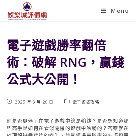
Menu
電子遊戲勝率翻倍
術：破解 RNG，贏錢
公式大公開！
2025 年 3 月 20 日
電子遊戲攻略
你是否厭倦了在電子遊戲中總是輸錢？是否想知道那
些高手是如何在看似隨機的遊戲中獲勝的？答案就在
於理解遊戲背後的機制，並掌握提高勝率的技巧和策