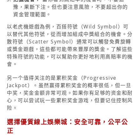
豫，果斷下注。但也要注意風險，不要超出你的
資金管理範圍。
以老虎機遊戲為例，百搭符號（Wild Symbol）可
以替代其他符號，從而增加組成中獎組合的機會。分
散符號（Scatter Symbol）通常可以觸發免費旋轉
或獎金遊戲，這些都可能帶來豐厚的獎金。了解這些
特殊符號的功能，可以幫助你更好地利用高賠率的機
會。
另一个值得关注的是累积奖金（Progressive
Jackpot）。虽然赢得累积奖金的概率很低，但一旦
中奖，奖金金额非常可观。如果你有足够的资金和耐
心，可以尝试玩一些累积奖金游戏，但要记住控制风
险。
選擇優質線上娛樂城：安全可靠，公平公
正