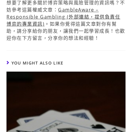
想要了解更多關於博弈策略與風險管理的資訊嗎？不
妨參考這篇權威文章：
GambleAware –
Responsible Gambling (外部連結，提供負責任
博弈的專業資訊)
。如果你覺得這篇文章對你有幫
助，請分享給你的朋友，讓我們一起學習成長！也歡
迎你在下方留言，分享你的想法和經驗！
YOU MIGHT ALSO LIKE