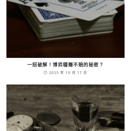
一招破解！博弈穩賺不賠的秘密？
2025 年 10 月 17 日