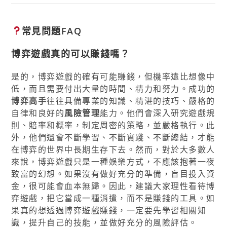
常見問題FAQ
博弈遊戲真的可以賺錢嗎？
是的，博弈遊戲的確有可能賺錢，但機率遠比想像中
低，而且需要付出大量的時間、精力和努力。成功的
博弈高手
往往具備專業的知識、精湛的技巧、嚴格的
自律和良好的
風險管理
能力。他們會深入研究遊戲規
則、賠率和概率，制定周密的策略，並嚴格執行。此
外，他們還會不斷學習、不斷實踐、不斷總結，才能
在博弈的世界中長期生存下去。然而，對於大多數人
來說，博弈遊戲只是一種娛樂方式，不應該抱著一夜
致富的幻想。如果沒有做好充分的準備，盲目投入資
金，很可能會血本無歸。因此，建議大家理性看待博
弈遊戲，把它當成一種消遣，而不是賺錢的工具。如
果真的想透過博弈遊戲賺錢，一定要先學習相關知
識，提升自己的技能，並做好充分的風險評估。