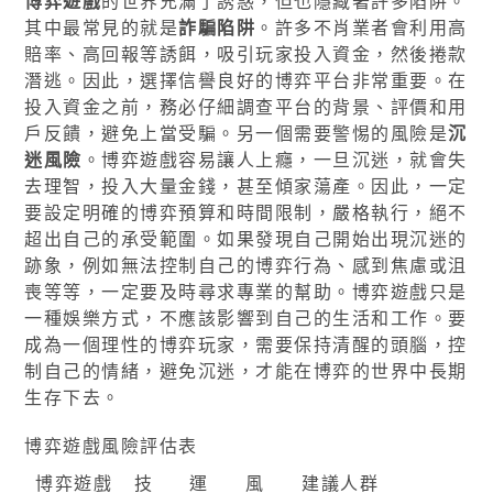
博弈遊戲
的世界充滿了誘惑，但也隱藏著許多陷阱。
其中最常見的就是
詐騙陷阱
。許多不肖業者會利用高
賠率、高回報等誘餌，吸引玩家投入資金，然後捲款
潛逃。因此，選擇信譽良好的博弈平台非常重要。在
投入資金之前，務必仔細調查平台的背景、評價和用
戶反饋，避免上當受騙。另一個需要警惕的風險是
沉
迷風險
。博弈遊戲容易讓人上癮，一旦沉迷，就會失
去理智，投入大量金錢，甚至傾家蕩產。因此，一定
要設定明確的博弈預算和時間限制，嚴格執行，絕不
超出自己的承受範圍。如果發現自己開始出現沉迷的
跡象，例如無法控制自己的博弈行為、感到焦慮或沮
喪等等，一定要及時尋求專業的幫助。博弈遊戲只是
一種娛樂方式，不應該影響到自己的生活和工作。要
成為一個理性的博弈玩家，需要保持清醒的頭腦，控
制自己的情緒，避免沉迷，才能在博弈的世界中長期
生存下去。
博弈遊戲風險評估表
博弈遊戲
技
運
風
建議人群