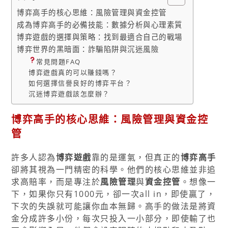
博弈高手的核心思維：風險管理與資金控管
成為博弈高手的必備技能：數據分析與心理素質
博弈遊戲的選擇與策略：找到最適合自己的戰場
博弈世界的黑暗面：詐騙陷阱與沉迷風險
常見問題FAQ
博弈遊戲真的可以賺錢嗎？
如何選擇信譽良好的博弈平台？
沉迷博弈遊戲該怎麼辦？
博弈高手的核心思維：風險管理與資金控
管
許多人認為
博弈遊戲
靠的是運氣，但真正的
博弈高手
卻將其視為一門精密的科學。他們的核心思維並非追
求高賠率，而是專注於
風險管理
與
資金控管
。想像一
下，如果你只有1000元，卻一次all in，即使贏了，
下次的失誤就可能讓你血本無歸。高手的做法是將資
金分成許多小份，每次只投入一小部分，即使輸了也