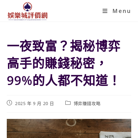
Menu
一夜致富？揭秘博弈
高手的賺錢秘密，
99%的人都不知道！
2025 年 9 月 20 日
博弈賺錢攻略