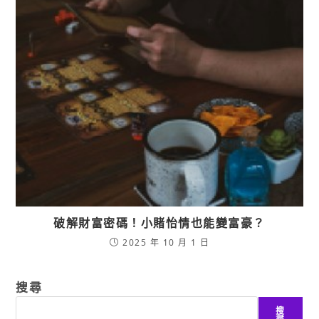
破解財富密碼！小賭怡情也能變富豪？
2025 年 10 月 1 日
搜尋
搜