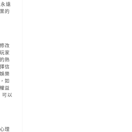
城永遠
業的
修改
玩家
的熱
擇信
娛樂
，如
權益
，可以
心理