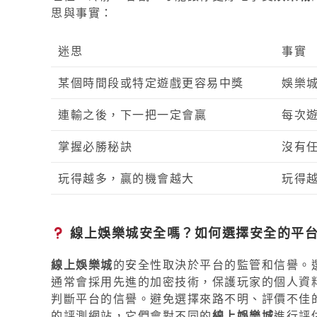
思與事實：
迷思
事實
某個時間段或特定遊戲更容易中獎
娛樂
連輸之後，下一把一定會贏
每次
掌握必勝秘訣
沒有
玩得越多，贏的機會越大
玩得
線上娛樂城安全嗎？如何選擇安全的平
線上娛樂城
的安全性取決於平台的監管和信譽。
通常會採用先進的加密技術，保護玩家的個人資
判斷平台的信譽。避免選擇來路不明、評價不佳
的評測網站，它們會對不同的
線上娛樂城
進行評