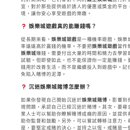
宜，對於那些提供過於誘人的優惠或獎金的平台
境，讓你安心享受遊戲的樂趣。
娛樂城遊戲真的能賺錢嗎？
從長期來看，
娛樂城遊戲
是一種機率遊戲，娛樂
率遠遠高於贏錢的機率。不要把
娛樂城遊戲
當作
娛樂城
賺錢，需要付出大量的時間和精力去學習
試驗。但即使如此，也不能保證你一定能賺錢。
錢用於改善生活，而不是繼續投入到遊戲中。記
免陷入賭博的泥潭。
沉迷娛樂城賭博怎麼辦？
如果你發現自己開始沉迷於
娛樂城賭博
，影響到
視問題，承認自己已經沉迷於賭博。其次，要尋
業人士可以幫助你瞭解賭博成癮的原因，並提供
助你監督和鼓勵。另外，可以嘗試轉移注意力，
是，要堅定戒賭的決心，並持之以恆。戒賭是一