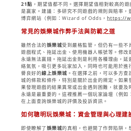
21點
，期望值都不同。選擇期望值相對較高的遊
是贏家。建議：多研究不同遊戲的規則與賠率，
博弈網站（例如：Wizard of Odds，
https://
常見的娛樂城作弊手法與防範之道
雖然合法的
娛樂城
受到嚴格監管，但仍有一些不
遊戲程式、拖延出金、使用機器人帳號等。修改
永遠無法贏錢。拖延出金則是利用各種理由，延
絡氣氛，吸引更多玩家加入，同時也可能用於進
譽良好的
線上娛樂城
。在選擇之前，可以多方查
城的條款和條件，特別是關於出金的規定。如果
果發現遊戲的結果異常或出金遇到困難，就要及
永遠是最重要的。這裡推薦一個玩家論壇（例如：As
在上面查詢娛樂城的評價及投訴資訊。
如何聰明玩娛樂城：資金管理與心理建
即使瞭解了
娛樂城
的真相，也避開了作弊陷阱，