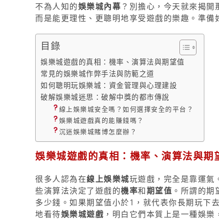
不為人知的
娛樂城內幕
？別擔心，今天就來揭開
而是能更理性、更聰明地享受遊戲的樂趣。準備
目錄
娛樂城遊戲的真相：機率、演算法與期望值
常見的娛樂城作弊手法與防範之道
如何聰明玩娛樂城：資金管理與心理建設
破解娛樂城迷思：破解中獎的都市傳說
線上娛樂城安全嗎？如何選擇安全的平台？
娛樂城遊戲真的能賺錢嗎？
沉迷娛樂城賭博怎麼辦？
娛樂城遊戲的真相：機率、演算法與期
很多人認為在
線上娛樂城
玩遊戲，完全是靠運氣
些演算法決定了遊戲的
機率
和
期望值
。所謂的期
多少錢。如果期望值小於1，就代表你長期玩下
地看待
娛樂城遊戲
，明白它們本質上是一種娛樂