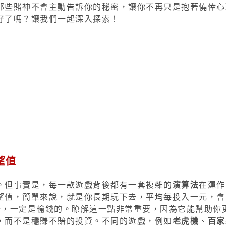
那些賭神不會主動告訴你的秘密，讓你不再只是抱著僥倖心
好了嗎？讓我們一起深入探索！
望值
。但事實是，每一款遊戲背後都有一套複雜的
演算法
在運作
望值，簡單來說，就是你長期玩下去，平均每投入一元，會
去，一定是輸錢的。瞭解這一點非常重要，因為它能幫助你
，而不是穩賺不賠的投資。不同的遊戲，例如
老虎機
、
百家