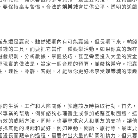
，要保持高度警惕。合法的
娛樂城
會提供公平、透明的遊戲
城永遠是贏家。雖然短期內有可能贏錢，但長期下來，輸錢
賺錢的工具，而要把它當作一種娛樂活動。如果你真的想在
遊戲規則、分析數據、掌握技巧，甚至需要投入大量的資金
更現實的做法是，設定一個合理的預算，並嚴格遵守。把贏
住，理性、冷靜、客觀，才能讓你更好地享受
娛樂城
的樂趣
你的生活、工作和人際關係，就應該及時採取行動。首先，
求專業的幫助，例如諮詢心理醫生或參加戒賭互助團體。這
有效的戒賭方法。同時，也要尋求家人和朋友的支持，讓他
尋找其他的興趣和愛好，例如運動、閱讀、旅行等。最重要
個漫長而艱辛的過程，需要付出大量的時間和精力。但只要