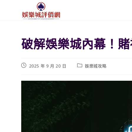
破解娛樂城內幕！賭
2025 年 9 月 20 日
娛樂城攻略