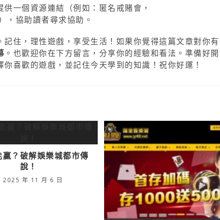
提供一個資源連結（例如：匿名戒賭會，
），協助讀者尋求協助。
。記住，理性遊戲，享受生活！如果你覺得這篇文章對你有
幕
。也歡迎你在下方留言，分享你的經驗和看法。準備好開
擇你喜歡的遊戲，並記住今天學到的知識！祝你好運！
能贏？破解娛樂城都市傳
說！
2025 年 11 月 6 日