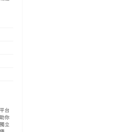
平台
助你
獨立
便