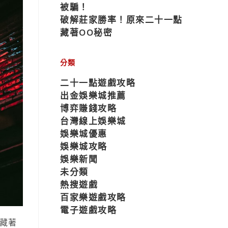
被騙！
破解莊家勝率！原來二十一點
藏著OO秘密
分類
二十一點遊戲攻略
出金娛樂城推薦
博弈賺錢攻略
台灣線上娛樂城
娛樂城優惠
娛樂城攻略
娛樂新聞
未分類
熱搜遊戲
百家樂遊戲攻略
電子遊戲攻略
藏著