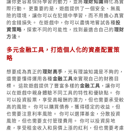
讓你更容易保持學習的動力，並將
理財知識
轉化為實
際行動。 更重要的是，遊戲提供了一個安全、無風
險的環境，讓你可以在犯錯中學習，而不用擔心真實
的金錢損失。 在遊戲中，你可以盡情地嘗試各種
投
資策略
，探索不同的可能性，找到最適合自己的
理財
方法
。
多元
金融工具
，打造個人化的
資產配置
策
略
想要成為真正的
理財高手
，光有理論知識是不夠的，
還需要懂得運用各種
金融工具
來實現自己的財務目
標。 這款遊戲提供了豐富多樣的
金融工具
，讓你可
以在遊戲中親身體驗不同工具的特性和優缺點。 你
可以投資股票，享受高報酬的潛力，但也需要承受較
高的風險。 你可以購買債券，獲得穩定的收益，但
也需要注意利率風險。 你可以選擇基金，分散投資
風險，但也需要支付管理費用。 你可以投資房地
產，享受租金收入和房價上漲的紅利，但也需要考慮