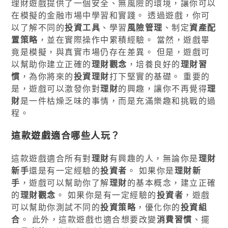
理財遊戲提供了一個安全、無風險的環境，讓你可以
在模擬的金融市場中學習和實踐。 透過遊戲，你可
以了解不同的
投資工具
、學習
風險管理
、制定
資產配
置策略
，並在實際操作中累積經驗。 當然，遊戲畢
竟是模擬，與真實市場仍存在差異。 但是，遊戲可
以幫助你建立正確的
理財觀念
，培養良好的
理財習
慣
，為你將來的
投資理財
打下堅實的基礎。 重要的
是，遊戲可以激發你對
理財
的興趣，讓你不再覺得
理
財
是一件枯燥乏味的事情，而是充滿樂趣和挑戰的過
程。
這款遊戲適合哪些人玩？
這款遊戲適合所有對
理財
有興趣的人，無論你是
理財
新手
還是有一定經驗的
投資者
。 如果你是
理財新
手
，遊戲可以幫助你了解
理財
的基本概念，建立正確
的
理財觀念
。 如果你是有一定經驗的
投資者
，遊戲
可以幫助你測試不同的
投資策略
，優化你的
投資組
合
。 此外，這款遊戲也適合想要改變
消費習慣
、擺