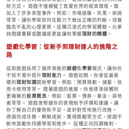
財方式。 遊戲不僅模擬了真實世界的經濟環境，還
加入了許多突發事件，例如：市場崩盤、失業、疾病
等等，讓你學習如何在壓力下做出正確的判斷，培養
臨危不亂的心理素質。這種沉浸式的學習體驗，比單
純閱讀書籍或聽講座更能讓你掌握
理財的精髓
。
遊戲化學習
：從新手到理財達人的進階之
路
這款遊戲採用了循序漸進的
遊戲化學習
模式，讓你在
不知不覺中提升
理財能力
。 遊戲初期，你會從最基
礎的
理財知識
開始學習，例如：預算規劃、儲蓄、信
用卡使用等等。 隨著遊戲的進展，你會逐漸接觸到
更複雜的
投資概念
，例如：股票、債券、基金、房地
產等等。 遊戲會根據你的表現給予評價和建議，讓
你了解自己的優勢和不足，並針對性地進行改進。
透過完成任務、解鎖成就、獲得獎勵等方式，遊戲不
斷地激勵你持續學習和進步。 這種正向回饋機制，