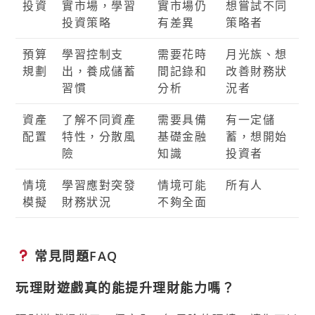
投資
實市場，學習
實市場仍
想嘗試不同
投資策略
有差異
策略者
預算
學習控制支
需要花時
月光族、想
規劃
出，養成儲蓄
間記錄和
改善財務狀
習慣
分析
況者
資產
了解不同資產
需要具備
有一定儲
配置
特性，分散風
基礎金融
蓄，想開始
險
知識
投資者
情境
學習應對突發
情境可能
所有人
模擬
財務狀況
不夠全面
常見問題FAQ
玩理財遊戲真的能提升理財能力嗎？