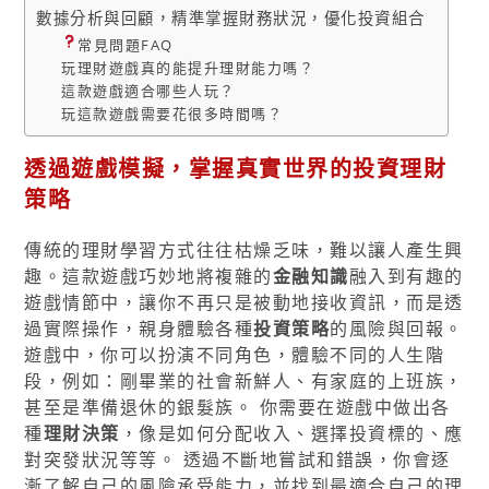
數據分析與回顧，精準掌握財務狀況，優化投資組合
常見問題FAQ
玩理財遊戲真的能提升理財能力嗎？
這款遊戲適合哪些人玩？
玩這款遊戲需要花很多時間嗎？
透過遊戲模擬，掌握真實世界的
投資理財
策略
傳統的理財學習方式往往枯燥乏味，難以讓人產生興
趣。這款遊戲巧妙地將複雜的
金融知識
融入到有趣的
遊戲情節中，讓你不再只是被動地接收資訊，而是透
過實際操作，親身體驗各種
投資策略
的風險與回報。
遊戲中，你可以扮演不同角色，體驗不同的人生階
段，例如：剛畢業的社會新鮮人、有家庭的上班族，
甚至是準備退休的銀髮族。 你需要在遊戲中做出各
種
理財決策
，像是如何分配收入、選擇投資標的、應
對突發狀況等等。 透過不斷地嘗試和錯誤，你會逐
漸了解自己的風險承受能力，並找到最適合自己的理