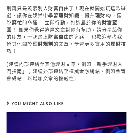
別再只是羨慕別人
財富自由
了！現在就開始玩這款遊
戲，讓你在娛樂中學習
理財知識
，提升
理財IQ
，擺
脫
窮忙
的命運！ 立即行動，打造屬於你的
財富藍
圖
！ 如果你覺得這篇文章對你有幫助，請分享給你
的朋友，一起踏上
財富自由
的道路！ 也歡迎參考我
們其他關於
理財規劃
的文章，學習更多實用的
理財技
巧
！
(建議內部連結至其他理財文章，例如「新手理財入
門指南」；建議外部連結至權威金融網站，例如金管
會網站，以增加文章的權威性)
YOU MIGHT ALSO LIKE