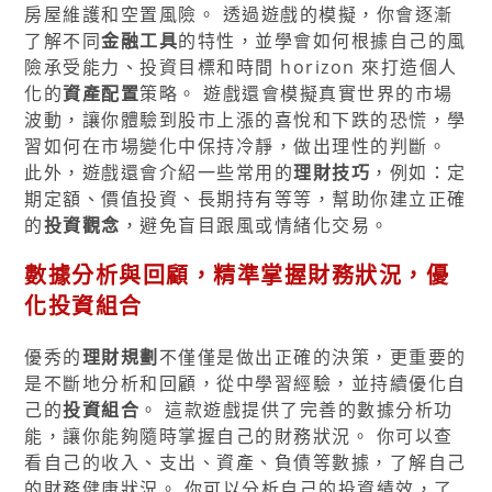
房屋維護和空置風險。 透過遊戲的模擬，你會逐漸
了解不同
金融工具
的特性，並學會如何根據自己的風
險承受能力、投資目標和時間 horizon 來打造個人
化的
資產配置
策略。 遊戲還會模擬真實世界的市場
波動，讓你體驗到股市上漲的喜悅和下跌的恐慌，學
習如何在市場變化中保持冷靜，做出理性的判斷。
此外，遊戲還會介紹一些常用的
理財技巧
，例如：定
期定額、價值投資、長期持有等等，幫助你建立正確
的
投資觀念
，避免盲目跟風或情緒化交易。
數據分析與回顧，精準掌握財務狀況，優
化
投資組合
優秀的
理財規劃
不僅僅是做出正確的決策，更重要的
是不斷地分析和回顧，從中學習經驗，並持續優化自
己的
投資組合
。 這款遊戲提供了完善的數據分析功
能，讓你能夠隨時掌握自己的財務狀況。 你可以查
看自己的收入、支出、資產、負債等數據，了解自己
的財務健康狀況。 你可以分析自己的投資績效，了