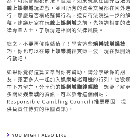
為，可能會觸犯刑法。但是，如果玩家在國外
合法
的
線上娛樂城
玩遊戲，並且所有的資金交易都在國外進
行，那麼是否構成賭博行為，還有待法院進一步的解
釋。建議玩家在玩
線上娛樂城
之前，先諮詢相關的法
律專業人士，了解清楚相關的法律風險。
總之，不要再傻傻儲值了！學會這些
娛樂城賺錢技
巧
，你也可以在
線上娛樂城
裡爽賺一波！現在就開始
行動吧！
如果你覺得這篇文章對你有幫助，請分享給你的朋
友，讓更多人一起加入
娛樂城老司機
的行列！也歡迎
在下方留言，分享你的
娛樂城賺錢經驗
！想要了解更
多關於
娛樂城
的資訊，可以參考這個網站：
Responsible Gambling Council
(推薦原因：提
供負責任博弈的相關資訊)。
YOU MIGHT ALSO LIKE