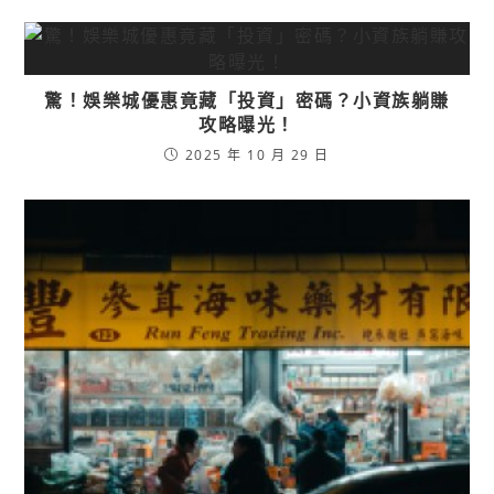
驚！娛樂城優惠竟藏「投資」密碼？小資族躺賺
攻略曝光！
2025 年 10 月 29 日