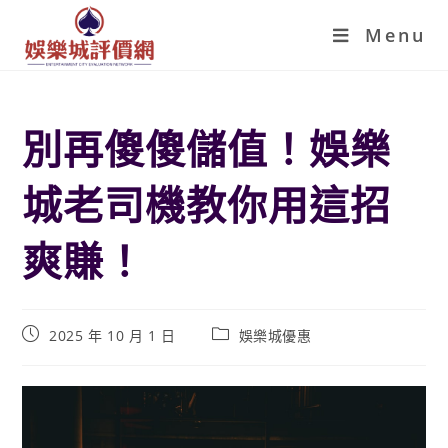
Menu
別再傻傻儲值！娛樂
城老司機教你用這招
爽賺！
2025 年 10 月 1 日
娛樂城優惠