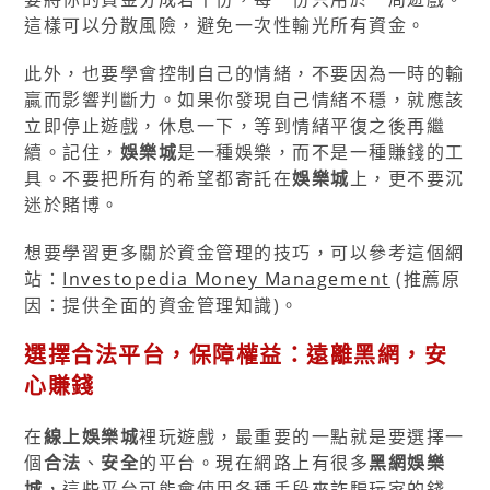
這樣可以分散風險，避免一次性輸光所有資金。
此外，也要學會控制自己的情緒，不要因為一時的輸
贏而影響判斷力。如果你發現自己情緒不穩，就應該
立即停止遊戲，休息一下，等到情緒平復之後再繼
續。記住，
娛樂城
是一種娛樂，而不是一種賺錢的工
具。不要把所有的希望都寄託在
娛樂城
上，更不要沉
迷於賭博。
想要學習更多關於資金管理的技巧，可以參考這個網
站：
Investopedia Money Management
(推薦原
因：提供全面的資金管理知識)。
選擇合法平台，保障權益：遠離黑網，安
心賺錢
在
線上娛樂城
裡玩遊戲，最重要的一點就是要選擇一
個
合法
、
安全
的平台。現在網路上有很多
黑網娛樂
城
，這些平台可能會使用各種手段來詐騙玩家的錢