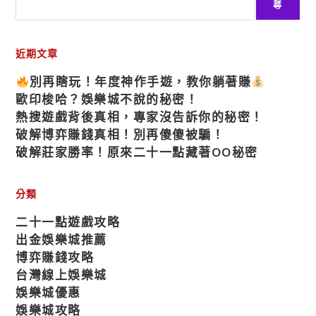
尋
近期文章
別再瞎玩！年度神作手遊，教你躺著賺
歐印梭哈？娛樂城不說的秘密！
熱搜遊戲背後真相，專家沒告訴你的秘密！
破解博弈賺錢真相！別再傻傻被騙！
破解莊家勝率！原來二十一點藏著OO秘密
分類
二十一點遊戲攻略
出金娛樂城推薦
博弈賺錢攻略
台灣線上娛樂城
娛樂城優惠
娛樂城攻略