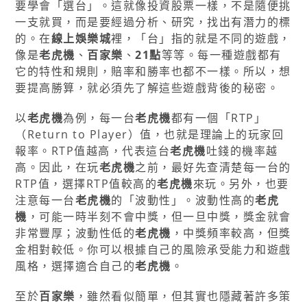
要學會「選台」。這就像投資股票一樣，不是隨便挑
一支就買，而是要經過分析、研究，找出有潛力的標
的。在
線上娛樂城
裡，「台」指的就是不同的遊戲，
像是
老虎機
、
百家樂
、
21點
等等。每一種遊戲都有
它的特性和規則，賠率和勝率也都不一樣。所以，想
要提高勝算，就必須先了解這些遊戲背後的秘密。
以
老虎機
為例，每一台
老虎機
都有一個「RTP」
（Return to Player）值，也就是理論上的玩家回
報率。RTP值越高，代表這台
老虎機
吐錢的機率越
高。因此，在玩
老虎機
之前，最好先查清楚每一台的
RTP值，選擇RTP值較高的
老虎機
來玩。另外，也要
注意每一台
老虎機
的「波動性」。波動性高的
老虎
機
，可能一時半刻不會中獎，但一旦中獎，獎金就會
非常豐厚；波動性低的
老虎機
，中獎頻率較高，但獎
金相對較低。你可以根據自己的風險承受能力和遊戲
風格，選擇適合自己的
老虎機
。
至於
百家樂
，雖然看似簡單，但其實也隱藏著許多策