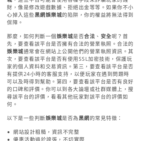
財，像是修改遊戲數據、拒絕出金等等。如果你不小
心掉入這些
黑網娛樂城
的陷阱，你的權益將無法得到
保障。
那麼，如何判斷一個
娛樂城
是否
合法
、
安全
呢？首
先，要查看該平台是否擁有合法的營業執照。合法的
娛樂城
通常會在網站上公開他們的營業執照資訊。其
次，要查看該平台是否有使用SSL加密技術，保護玩
家的個人資料和交易資訊。第三，要查看該平台是否
有提供24小時的客服支持，以便玩家在遇到問題時
可以及時得到幫助。第四，要查看該平台是否有良好
的口碑和評價。你可以到各大論壇或社群媒體上，搜
尋該平台的評價，看看其他玩家對該平台的評價如
何。
以下是一些判斷
娛樂城
是否為
黑網
的常見特徵：
網站設計粗糙，資訊不完整
優惠活動過於誇張，不切實際