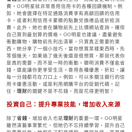
費。OO明星就非常善用信用卡的各種回饋機制。例
如，她會選擇在特定通路消費享有高額回饋的信用
卡，或者利用信用卡累積的點數兌換禮品或折抵消
費。此外，她也會在購物前先上比價網站查詢，確保
自己買到最划算的價格。OO明星也建議，盡量避免
衝動購物，購物前先列出清單，只買真正需要的東
西。她分享了一個小技巧，當你想買某樣東西時，先
等個幾天，如果過了幾天後還是很想買，那就代表你
是真的需要，而不是一時的衝動。聰明消費不僅能省
錢，還能讓你更享受生活。善用各種優惠、折扣，讓
每一分錢都花在刀口上。例如，可以多關注銀行的信
用卡優惠活動，或是利用網購平台的促銷代碼。記
住，
理財
的關鍵不是不花錢，而是花得更明智！
投資自己：提升專業技能，增加收入來源
除了
省錢
，增加收入也是
理財
的重要一環。OO明星
雖然演藝事業繁忙，但她仍不忘持續學習，提升自己