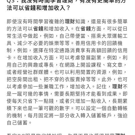
Q3：我沒有時間學習理財，有沒有更簡單的方
法可以
省錢
和增加收入？
即使沒有時間學習複雜的
理財
知識，還是有很多簡單
的方法可以
省錢
和增加收入。在
省錢
方面，可以從日
常生活中做起，例如，自己帶便當、搭乘大眾運輸工
具、減少不必要的娛樂等等。善用信用卡的回饋機
制，例如，選擇在特定通路消費享有高額回饋的信用
卡。在增加收入方面，可以考慮發展副業，例如，利
用自己的興趣或專長，在網路上開設課程、寫文章，
或者經營社群媒體。也可以利用閒置的資源，例如，
把空房間出租、把不穿的衣服賣掉等等。此外，也可
以考慮參加一些兼職工作，增加收入。記住，
理財
不
是一蹴可幾的事情，需要長期堅持才能看到成果。即
使每天只省下一點錢，或者只增加一點收入，長期累
積下來也是一筆可觀的數字。可以設定一個自動轉帳
的機制，每月固定將一部分收入轉入儲蓄帳戶，強迫
自己儲蓄。