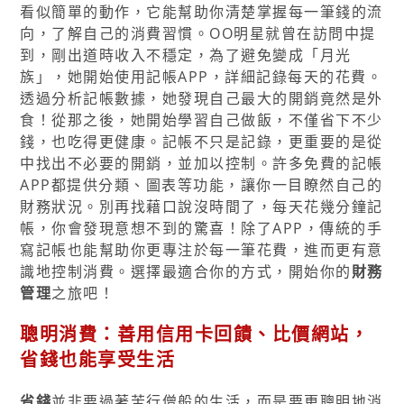
看似簡單的動作，它能幫助你清楚掌握每一筆錢的流
向，了解自己的消費習慣。OO明星就曾在訪問中提
到，剛出道時收入不穩定，為了避免變成「月光
族」，她開始使用記帳APP，詳細記錄每天的花費。
透過分析記帳數據，她發現自己最大的開銷竟然是外
食！從那之後，她開始學習自己做飯，不僅省下不少
錢，也吃得更健康。記帳不只是記錄，更重要的是從
中找出不必要的開銷，並加以控制。許多免費的記帳
APP都提供分類、圖表等功能，讓你一目瞭然自己的
財務狀況。別再找藉口說沒時間了，每天花幾分鐘記
帳，你會發現意想不到的驚喜！除了APP，傳統的手
寫記帳也能幫助你更專注於每一筆花費，進而更有意
識地控制消費。選擇最適合你的方式，開始你的
財務
管理
之旅吧！
聰明消費：善用信用卡回饋、比價網站，
省錢也能享受生活
省錢
並非要過著苦行僧般的生活，而是要更聰明地消