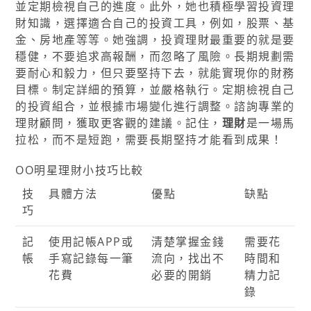
並定期檢視自己的進度。此外，她也積極學習投資理
財知識，選擇適合自己的投資工具，例如，股票、基
金、房地產等等。她強調，投資理財最重要的就是要
穩健，不要追求高報酬，而忽略了風險。長期規劃需
要耐心和毅力，但只要堅持下去，就能實現你的財務
目標。制定詳細的預算，並嚴格執行。定期檢視自己
的投資組合，並根據市場變化進行調整。諮詢專業的
理財顧問，獲取更客觀的建議。記住，
理財
是一場馬
拉松，而不是短跑，需要長期堅持才能看到成果！
OO明星理財小技巧比較
技
具體方法
優點
缺點
巧
記
使用記帳APP或
清楚掌握金錢
需要花
帳
手寫記錄每一筆
流向，找出不
時間和
花費
必要的開銷
精力記
錄