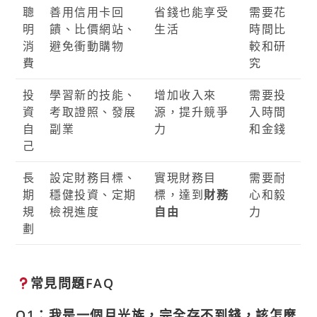
聰
善用信用卡回
省錢也能享受
需要花
明
饋、比價網站、
生活
時間比
消
避免衝動購物
較和研
費
究
投
學習新的技能、
增加收入來
需要投
資
考取證照、發展
源，提升競爭
入時間
自
副業
力
和金錢
己
長
設定財務目標、
實現財務目
需要耐
期
穩健投資、定期
標，達到
財務
心和毅
規
檢視進度
自由
力
劃
常見問題FAQ
Q1：我是一個月光族，完全存不到錢，該怎麼