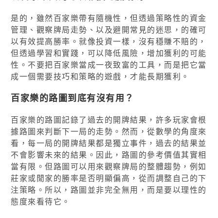
是的，雖然百家樂帶有隨機性，但透過策略性的資金
管理、觀察牌局走勢、以及避開常見的迷思，的確可
以有效提高勝率。就像投資一樣，沒有穩賺不賠的，
但透過學習和實踐，可以降低風險，增加獲利的可能
性。不要把百家樂當成一夜致富的工具，而是把它當
成一個需要技巧和策略的遊戲，才能長期獲利。
百家樂的路圖到底有沒有用？
百家樂的路圖記錄了過去的開牌結果，許多玩家會根
據路圖來判斷下一局的走勢。然而，從數學的角度來
看，每一局的開牌結果都是獨立事件，過去的結果並
不會影響未來的結果。因此，路圖的參考價值其實相
當有限。但路圖可以用來觀察牌局的整體趨勢，例如
莊家或閒家的勝率是否明顯偏高，從而調整自己的下
注策略。所以，路圖並非完全無用，而是要以理性的
態度來看待它。