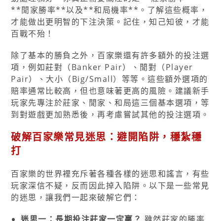
**閒家勝率**以及**和局機率**。了解這些概率，
才能做出更明智的下注決策。記住，知己知彼，才能
百戰不殆！
除了基本的勝負之外，百家樂還有許多額外的投注選
項，例如莊對（Banker Pair）、閒對（Player
Pair）、大小（Big/Small）等等。這些額外選項的
賠率通常比較高，但也意味著更高的風險。建議新手
玩家先專注於莊家、閒家、和局這三個基本選項，等
到對遊戲更加熟悉後，再考慮嘗試其他的投注選項。
破解百家樂常見迷思：避開陷阱，穩紮穩
打
百家樂的世界裡充斥著各種各樣的迷思和謠言，有些
玩家深信不疑，反而因此掉入陷阱。以下是一些常見
的迷思，讓我們一起來破解它們：
迷思一：長期投注莊家一定贏？
雖然莊家的勝率