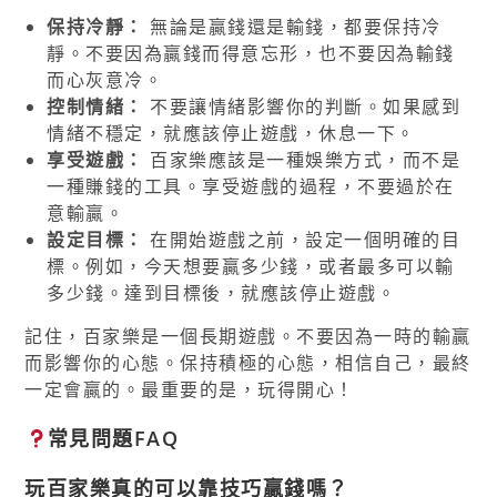
保持冷靜：
無論是贏錢還是輸錢，都要保持冷
靜。不要因為贏錢而得意忘形，也不要因為輸錢
而心灰意冷。
控制情緒：
不要讓情緒影響你的判斷。如果感到
情緒不穩定，就應該停止遊戲，休息一下。
享受遊戲：
百家樂應該是一種娛樂方式，而不是
一種賺錢的工具。享受遊戲的過程，不要過於在
意輸贏。
設定目標：
在開始遊戲之前，設定一個明確的目
標。例如，今天想要贏多少錢，或者最多可以輸
多少錢。達到目標後，就應該停止遊戲。
記住，百家樂是一個長期遊戲。不要因為一時的輸贏
而影響你的心態。保持積極的心態，相信自己，最終
一定會贏的。最重要的是，玩得開心！
常見問題FAQ
玩百家樂真的可以靠技巧贏錢嗎？