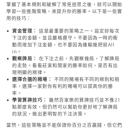
掌握了基本規則和破解了常見迷思之後，就可以開始
學習一些進階策略，來提升你的勝率。以下是一些實
用的技巧：
資金管理：
這是最重要的策略之一。設定好每次
下注的金額，並且嚴格遵守。不要因為一時的衝
動而增加下注金額，也不要因為連輸幾把就All
in。
觀察牌局：
在下注之前，先觀察幾局，了解牌局
的走勢。看看莊家和閒家的勝率如何，是否有出
現明顯的規律。
選擇合適的賭場：
不同的賭場有不同的規則和賠
率，選擇一家對你有利的賭場可以提高你的勝
率。
學習算牌技巧：
雖然百家樂的算牌技巧並不像21
點那麼有效，但仍然可以幫助你更好地了解牌局
的狀況，做出更明智的下注決策。
當然，這些策略並不能保證你百分之百贏錢，但它們