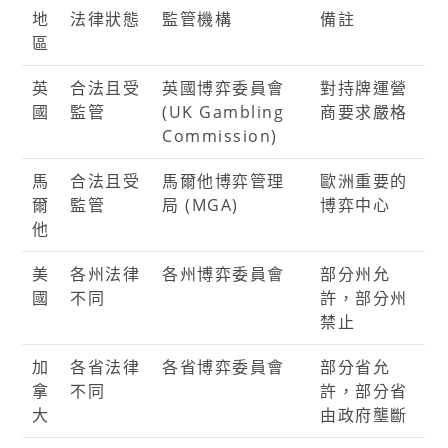
地
法律狀態
監管機構
備註
區
英
合法且受
英國博弈委員會
對持牌運營
國
監管
(UK Gambling
商要求嚴格
Commission)
馬
合法且受
馬爾他博弈管理
歐洲重要的
爾
監管
局 (MGA)
博弈中心
他
美
各州法律
各州博弈委員會
部分州允
國
不同
許，部分州
禁止
加
各省法律
各省博弈委員會
部分省允
拿
不同
許，部分省
大
由政府壟斷