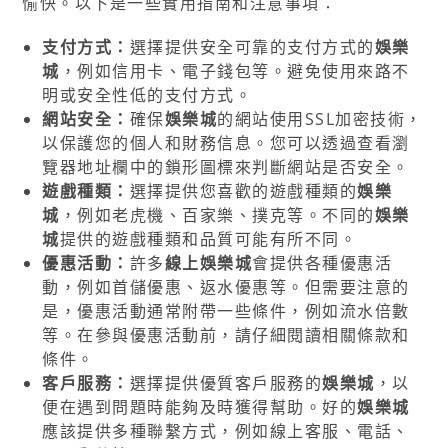
愉快。以下是一些實用指南和注意事項：
支付方式：
選擇提供安全可靠的支付方式的
娛樂
城
，例如信用卡、電子錢包等。避免使用來路不
明或安全性低的支付方式。
網站安全：
確保
娛樂城
的網站使用SSL加密技術，
以保護您的個人和財務信息。您可以透過查看瀏
覽器地址欄中的鎖形圖標來判斷網站是否安全。
遊戲種類：
選擇提供您喜歡的遊戲種類的
娛樂
城
，例如老虎機、百家樂、撲克等。不同的
娛樂
城
提供的遊戲種類和品質可能有所不同。
優惠活動：
許多
線上娛樂城
會提供各種優惠活
動，例如首儲優惠、返水優惠等。但需要注意的
是，優惠活動通常附帶一些條件，例如流水倍數
等。在參與優惠活動前，請仔細閱讀相關條款和
條件。
客戶服務：
選擇提供優質客戶服務的
娛樂城
，以
便在遇到問題時能夠及時獲得幫助。好的
娛樂城
應該提供多種聯繫方式，例如線上客服、電話、