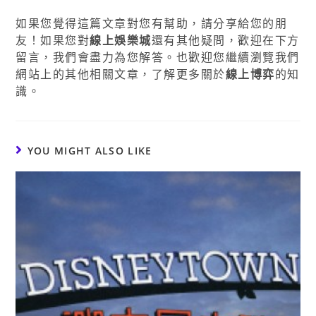
如果您覺得這篇文章對您有幫助，請分享給您的朋
友！如果您對
線上娛樂城
還有其他疑問，歡迎在下方
留言，我們會盡力為您解答。也歡迎您繼續瀏覽我們
網站上的其他相關文章，了解更多關於
線上博弈
的知
識。
YOU MIGHT ALSO LIKE