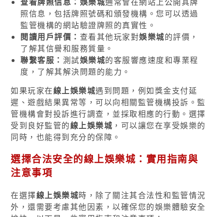
查看牌照信息：
娛樂城
通常會在網站上公開其牌
照信息，包括牌照號碼和頒發機構。您可以透過
監管機構的網站驗證牌照的真實性。
閱讀用戶評價：
查看其他玩家對
娛樂城
的評價，
了解其信譽和服務質量。
聯繫客服：
測試
娛樂城
的客服響應速度和專業程
度，了解其解決問題的能力。
如果玩家在
線上娛樂城
遇到問題，例如獎金支付延
遲、遊戲結果異常等，可以向相關監管機構投訴。監
管機構會對投訴進行調查，並採取相應的行動。選擇
受到良好監管的
線上娛樂城
，可以讓您在享受娛樂的
同時，也能得到充分的保障。
選擇合法安全的線上娛樂城：實用指南與
注意事項
在選擇
線上娛樂城
時，除了關注其合法性和監管情況
外，還需要考慮其他因素，以確保您的娛樂體驗安全