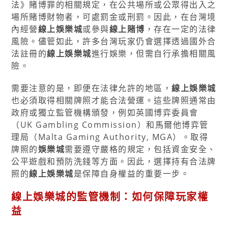
法》賭博罪的相關規定，在公共場所或公眾得出入之
場所賭博財物者，可處罰金或刑罰。因此，在台灣境
內經營
線上娛樂城
或參與
線上賭博
，存在一定的法律
風險。儘管如此，許多台灣玩家仍會選擇透過國外合
法註冊的
線上娛樂城
進行娛樂，但需自行承擔相關風
險。
需要注意的是，即便在法律允許的地區，
線上娛樂城
也必須取得相關牌照才能合法營運。這些牌照通常由
政府或獨立監管機構頒發，例如英國博弈委員會
（UK Gambling Commission）和馬爾他博弈管
理局（Malta Gaming Authority, MGA）。取得
牌照的
娛樂城
需要遵守嚴格的規定，包括資金安全、
公平遊戲和預防洗錢等方面。因此，選擇持有合法牌
照的
線上娛樂城
是保障自身權益的重要一步。
線上娛樂城的監管機制：如何保障玩家權
益