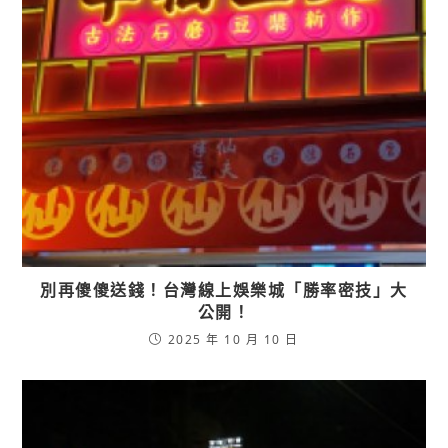
別再傻傻送錢！台灣線上娛樂城「勝率密技」大
公開！
2025 年 10 月 10 日