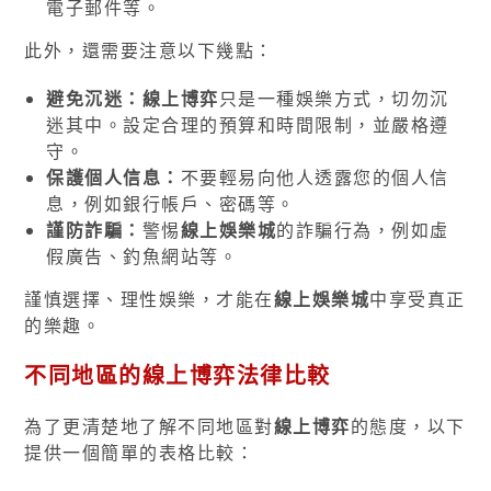
電子郵件等。
此外，還需要注意以下幾點：
避免沉迷：
線上博弈
只是一種娛樂方式，切勿沉
迷其中。設定合理的預算和時間限制，並嚴格遵
守。
保護個人信息：
不要輕易向他人透露您的個人信
息，例如銀行帳戶、密碼等。
謹防詐騙：
警惕
線上娛樂城
的詐騙行為，例如虛
假廣告、釣魚網站等。
謹慎選擇、理性娛樂，才能在
線上娛樂城
中享受真正
的樂趣。
不同地區的線上博弈法律比較
為了更清楚地了解不同地區對
線上博弈
的態度，以下
提供一個簡單的表格比較：