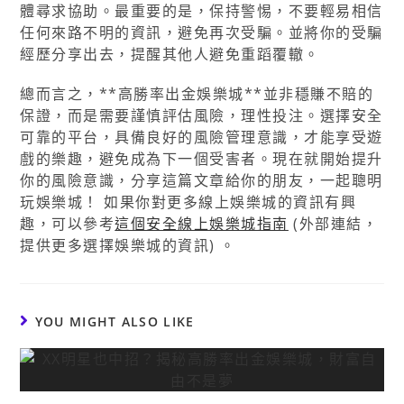
體尋求協助。最重要的是，保持警惕，不要輕易相信
任何來路不明的資訊，避免再次受騙。並將你的受騙
經歷分享出去，提醒其他人避免重蹈覆轍。
總而言之，**高勝率出金娛樂城**並非穩賺不賠的
保證，而是需要謹慎評估風險，理性投注。選擇安全
可靠的平台，具備良好的風險管理意識，才能享受遊
戲的樂趣，避免成為下一個受害者。現在就開始提升
你的風險意識，分享這篇文章給你的朋友，一起聰明
玩娛樂城！ 如果你對更多線上娛樂城的資訊有興
趣，可以參考
這個安全線上娛樂城指南
(外部連結，
提供更多選擇娛樂城的資訊) 。
YOU MIGHT ALSO LIKE