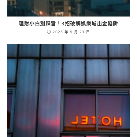
理財小白別踩雷！3招破解娛樂城出金陷阱
2025 年 9 月 23 日