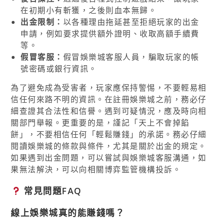
在初期小有斬獲，之後則血本無歸。
出金限制：
以各種理由拖延甚至拒絕玩家的出金
申請，例如要求提供額外證明、收取高額手續費
等。
假冒客服：
假冒娛樂城客服人員，騙取玩家的帳
號密碼或銀行資訊。
為了避免成為受害者，玩家應保持警惕，不要輕易相
信任何來路不明的資訊。在註冊娛樂城之前，務必仔
細查證其合法性和信譽。遇到可疑情況，應及時向相
關部門舉報。更重要的是，謹記「天上不會掉餡
餅」，不要相信任何「輕鬆賺錢」的承諾。務必仔細
閱讀娛樂城的條款與條件，尤其是關於出金的規定。
如果遇到出金問題，可以嘗試與娛樂城客服溝通，如
果無法解決，可以向相關博弈監管機構投訴。
常見問題FAQ
線上娛樂城真的能賺錢嗎？