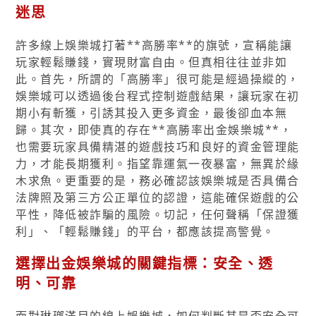
迷思
許多線上娛樂城打著**高勝率**的旗號，宣稱能讓
玩家輕鬆賺錢，實現財富自由。但真相往往並非如
此。首先，所謂的「高勝率」很可能是經過操縱的，
娛樂城可以透過後台程式控制遊戲結果，讓玩家在初
期小有斬獲，引誘其投入更多資金，最後卻血本無
歸。其次，即使真的存在**高勝率出金娛樂城**，
也需要玩家具備精湛的遊戲技巧和良好的資金管理能
力，才能長期獲利。指望靠運氣一夜暴富，無異於緣
木求魚。更重要的是，務必確認該娛樂城是否具備合
法牌照及第三方公正單位的認證，這能確保遊戲的公
平性，降低被詐騙的風險。切記，任何聲稱「保證獲
利」、「輕鬆賺錢」的平台，都應該提高警覺。
選擇出金娛樂城的關鍵指標：安全、透
明、可靠