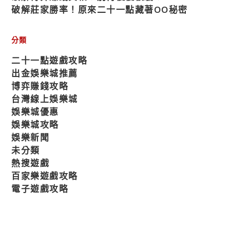
破解莊家勝率！原來二十一點藏著OO秘密
分類
二十一點遊戲攻略
出金娛樂城推薦
博弈賺錢攻略
台灣線上娛樂城
娛樂城優惠
娛樂城攻略
娛樂新聞
未分類
熱搜遊戲
百家樂遊戲攻略
電子遊戲攻略