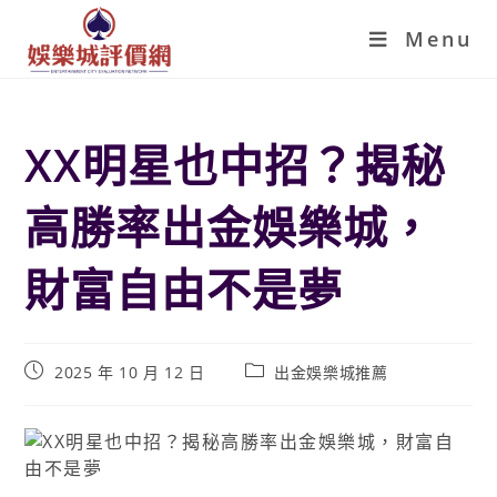
Menu
XX明星也中招？揭秘
高勝率出金娛樂城，
財富自由不是夢
2025 年 10 月 12 日
出金娛樂城推薦