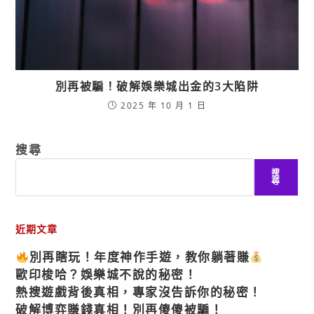
別再被騙！破解娛樂城出金的3大陷阱
2025 年 10 月 1 日
搜尋
搜
尋
近期文章
別再瞎玩！年度神作手遊，教你躺著賺
歐印梭哈？娛樂城不說的秘密！
熱搜遊戲背後真相，專家沒告訴你的秘密！
破解博弈賺錢真相！別再傻傻被騙！