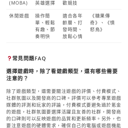
(MOBA)
英雄選擇
歡競技
休閒遊戲
操作簡
適合各年
《糖果傳
單、輕鬆
齡層、打
奇》、《憤
有趣、節
發時間、
怒鳥》
奏明快
放鬆心情
常見問題FAQ
選擇遊戲時，除了看遊戲類型，還有哪些需要
注意的？
除了遊戲類型，還需要關注遊戲的評價、付費模式、
社群氛圍以及開發商的口碑。評價可以參考專業遊戲
媒體的評測和玩家的評論，付費模式要避免過於氪金
的遊戲，社群氛圍要選擇活躍且友善的社群，開發商
的口碑則可以反映遊戲的品質和更新頻率。另外，也
要注意遊戲的硬體需求，確保自己的電腦或遊戲機能