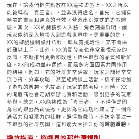
現在，讓我們把焦點放在XX這款遊戲上。XX之所以
能被稱為「真王者」，並非浪得虛名。首先，它擁有
精美的畫面和逼真的音效，營造出沉浸式的遊戲體
驗。其次，XX的劇情引人入勝，角色刻畫鮮明，讓
玩家能夠深入地投入到遊戲世界中。更重要的是，
XX的遊戲機制設計巧妙，既具有挑戰性，又不會過
於難以上手。此外，XX的開發商也非常重視玩家的
反饋，不斷推出更新和改進，確保遊戲的品質和新鮮
度。XX的成功並非偶然，而是多方面因素共同作用
的結果。例如，它的社群非常活躍，玩家之間經常交
流心得、分享攻略，甚至組織線上活動。這不僅增加
了遊戲的樂趣，也提高了玩家的黏著度。同時，XX
的開發商也會定期舉辦比賽和活動，吸引更多的玩家
參與。總之，XX能夠成為「真王者」，不僅僅是因
為它的遊戲品質優秀，更因為它成功地建立了一個充
滿活力和凝聚力的社群。選擇遊戲時，不妨多關注一
下遊戲的社群氛圍，這也能大大提升你的
遊戲體驗
。
避坑指南：遊戲界的那些潛規則