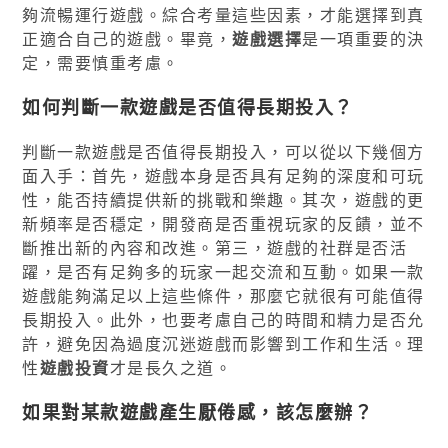
夠流暢運行遊戲。綜合考量這些因素，才能選擇到真
正適合自己的遊戲。畢竟，
遊戲選擇
是一項重要的決
定，需要慎重考慮。
如何判斷一款遊戲是否值得長期投入？
判斷一款遊戲是否值得長期投入，可以從以下幾個方
面入手：首先，遊戲本身是否具有足夠的深度和可玩
性，能否持續提供新的挑戰和樂趣。其次，遊戲的更
新頻率是否穩定，開發商是否重視玩家的反饋，並不
斷推出新的內容和改進。第三，遊戲的社群是否活
躍，是否有足夠多的玩家一起交流和互動。如果一款
遊戲能夠滿足以上這些條件，那麼它就很有可能值得
長期投入。此外，也要考慮自己的時間和精力是否允
許，避免因為過度沉迷遊戲而影響到工作和生活。理
性
遊戲投資
才是長久之道。
如果對某款遊戲產生厭倦感，該怎麼辦？