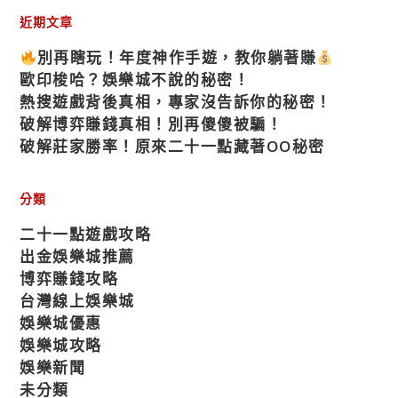
近期文章
別再瞎玩！年度神作手遊，教你躺著賺
歐印梭哈？娛樂城不說的秘密！
熱搜遊戲背後真相，專家沒告訴你的秘密！
破解博弈賺錢真相！別再傻傻被騙！
破解莊家勝率！原來二十一點藏著OO秘密
分類
二十一點遊戲攻略
出金娛樂城推薦
博弈賺錢攻略
台灣線上娛樂城
娛樂城優惠
娛樂城攻略
娛樂新聞
未分類