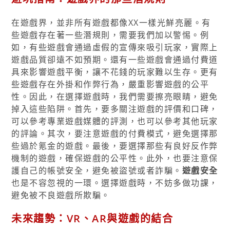
在遊戲界，並非所有遊戲都像XX一樣光鮮亮麗。有
些遊戲存在著一些潛規則，需要我們加以警惕。例
如，有些遊戲會通過虛假的宣傳來吸引玩家，實際上
遊戲品質卻遠不如預期。還有一些遊戲會通過付費道
具來影響遊戲平衡，讓不花錢的玩家難以生存。更有
些遊戲存在外掛和作弊行為，嚴重影響遊戲的公平
性。因此，在選擇遊戲時，我們需要擦亮眼睛，避免
掉入這些陷阱。首先，要多關注遊戲的評價和口碑，
可以參考專業遊戲媒體的評測，也可以參考其他玩家
的評論。其次，要注意遊戲的付費模式，避免選擇那
些過於氪金的遊戲。最後，要選擇那些有良好反作弊
機制的遊戲，確保遊戲的公平性。此外，也要注意保
護自己的帳號安全，避免被盜號或者詐騙。
遊戲安全
也是不容忽視的一環。選擇遊戲時，不妨多做功課，
避免被不良遊戲所欺騙。
未來趨勢：VR、AR與遊戲的結合