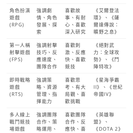
角色扮演
強調劇
喜歡故
《艾爾登法
遊戲
情、角色
事、有耐
環》、《薩
(RPG)
發展、探
心、喜歡
爾達傳說：
索
深入研究
曠野之息》
第一人稱
強調射擊
喜歡刺
《絕對武
射擊遊戲
技巧、反
激、反應
力：全球攻
(FPS)
應速度、
快、喜歡
勢》、《鬥
團隊合作
競技
陣特攻》
即時戰略
強調策
喜歡思
《星海爭霸
遊戲
略、資源
考、有大
II》、《世紀
(RTS)
管理、指
局觀、喜
帝國IV》
揮能力
歡挑戰
多人線上
強調團隊
喜歡團隊
《英雄聯
戰鬥競技
合作、策
合作、反
盟》、
場遊戲
略運用、
應快、喜
《DOTA 2》