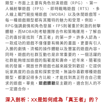
類型。市面上主要有角色扮演遊戲（RPG）、第一
人稱射擊遊戲（FPS）、即時戰略遊戲（RTS）、多
人線上戰鬥競技場遊戲（MOBA）以及休閒遊戲等。
每一種遊戲類型都有其獨特的魅力和受眾。例如，
RPG強調劇情和角色發展，FPS則著重於刺激的射擊
體驗，而MOBA則考驗團隊合作和策略運用。了解自
己的喜好是找到「真王者」的第一步。許多人認為，
一款成功的遊戲不僅僅要有精美的畫面，更要有引人
入勝的劇情、流暢的操作體驗以及豐富的遊戲內容。
同時，遊戲的社群互動也是非常重要的，一個活躍的
社群能夠增加遊戲的黏著度和壽命。近年來，隨著技
術的發展，開放世界遊戲也越來越受到歡迎，它提供
玩家高度的自由度和探索空間。無論你喜歡哪種遊戲
類型，都要記得多方比較，才能找到真正符合自己需
求的遊戲。畢竟，
遊戲體驗
是主觀的，適合別人的不
一定適合你。
深入剖析：XX是如何成為「真王者」的？