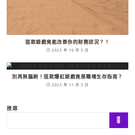
這款遊戲竟能改善你的財務狀況？！
2025 年 10 月 5 日
別再無腦刷！這款爆紅遊戲竟是職場生存指南？
2025 年 11 月 3 日
搜尋
搜
尋