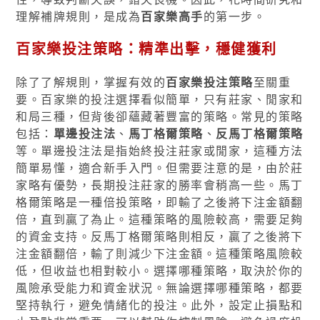
理解補牌規則，是成為
百家樂高手
的第一步。
百家樂投注策略：精準出擊，穩健獲利
除了了解規則，掌握有效的
百家樂投注策略
至關重
要。百家樂的投注選擇看似簡單，只有莊家、閒家和
和局三種，但背後卻蘊藏著豐富的策略。常見的策略
包括：
單邊投注法
、
馬丁格爾策略
、
反馬丁格爾策略
等。單邊投注法是指始終投注莊家或閒家，這種方法
簡單易懂，適合新手入門。但需要注意的是，由於莊
家略有優勢，長期投注莊家的勝率會稍高一些。馬丁
格爾策略是一種倍投策略，即輸了之後將下注金額翻
倍，直到贏了為止。這種策略的風險較高，需要足夠
的資金支持。反馬丁格爾策略則相反，贏了之後將下
注金額翻倍，輸了則減少下注金額。這種策略風險較
低，但收益也相對較小。選擇哪種策略，取決於你的
風險承受能力和資金狀況。無論選擇哪種策略，都要
堅持執行，避免情緒化的投注。此外，設定止損點和