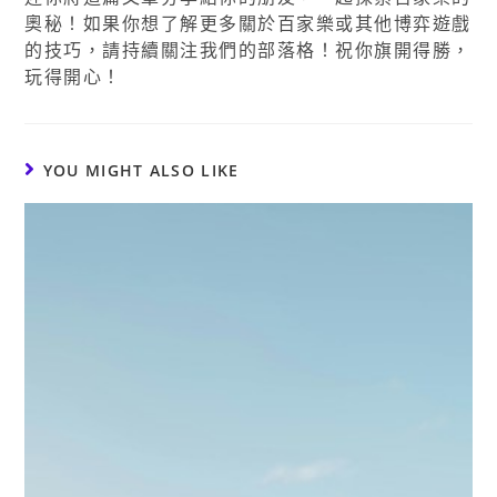
奧秘！如果你想了解更多關於百家樂或其他博弈遊戲
的技巧，請持續關注我們的部落格！祝你旗開得勝，
玩得開心！
YOU MIGHT ALSO LIKE