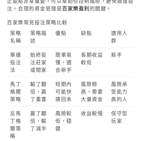
止盈點非常重要，可以幫助你控制風險，避免過度投
注。合理的資金管理是
百家樂盈利
的關鍵。
百家樂常見投注策略比較
策略
策略描
優點
缺點
適用人
名稱
述
群
單邊
始終投
簡單易
長期收益
新手
投注
注莊家
懂，適
較低
法
或閒家
合新手
馬丁
輸了翻
短期內
風險極
風險承
格爾
倍，贏
可能快
高，需要
受能力
策略
了重置
速回本
大量資金
高的人
反馬
贏了翻
風險較
收益較慢
保守型
丁格
倍，輸
低，穩
玩家
爾策
了減半
健
略