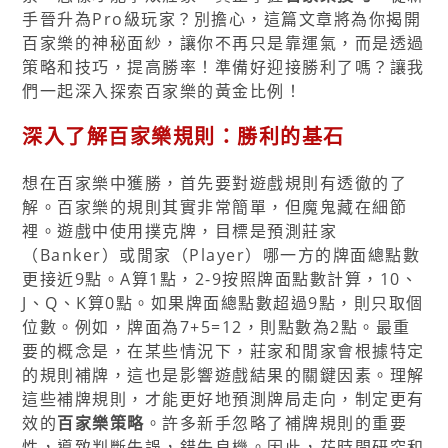
手晉升為Pro級玩家？別擔心，這篇文章將為你揭開
百家樂的神秘面紗，讓你不再只是靠運氣，而是透過
策略和技巧，提高勝率！準備好迎接勝利了嗎？讓我
們一起深入探索百家樂的黃金比例！
深入了解百家樂規則：勝利的基石
想在百家樂中獲勝，首先要對遊戲規則有透徹的了
解。百家樂的規則其實非常簡單，但魔鬼藏在細節
裡。遊戲中使用撲克牌，目標是預測莊家
（Banker）或閒家（Player）哪一方的牌面總點數
更接近9點。A算1點，2-9按照牌面點數計算，10、
J、Q、K算0點。如果牌面總點數超過9點，則只取個
位數。例如，牌面為7+5=12，則點數為2點。最重
要的概念是，在某些情況下，莊家和閒家會根據特定
的規則補牌，這也是影響遊戲結果的關鍵因素。理解
這些補牌規則，才能更好地預測牌局走向，制定更有
效的
百家樂策略
。許多新手忽略了補牌規則的重要
性，導致判斷失誤，錯失良機。因此，花時間研究和