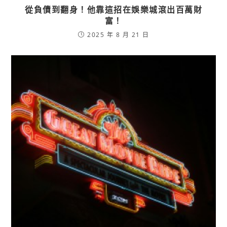
從負債到翻身！他靠這招在娛樂城滾出百萬財
富！
2025 年 8 月 21 日