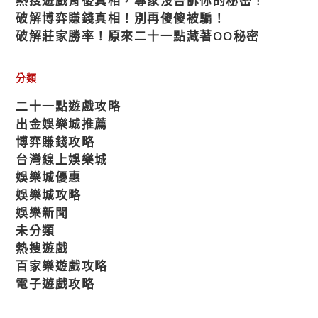
熱搜遊戲背後真相，專家沒告訴你的秘密！
破解博弈賺錢真相！別再傻傻被騙！
破解莊家勝率！原來二十一點藏著OO秘密
分類
二十一點遊戲攻略
出金娛樂城推薦
博弈賺錢攻略
台灣線上娛樂城
娛樂城優惠
娛樂城攻略
娛樂新聞
未分類
熱搜遊戲
百家樂遊戲攻略
電子遊戲攻略