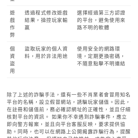
遊
透過程式修改遊戲
選擇經過第三方認證
戲
結果，操控玩家輸
的平台，避免使用來
作
贏
路不明的軟體
弊
個
盜取玩家的個人資
使用安全的網路環
資
料，用於非法用途
境，定期更換密碼，
盜
不隨意點擊不明連結
用
除了上述的詐騙手法，還有一些不肖業者會冒用知名
平台的名稱，設立假冒網站，誘騙玩家儲值。因此，
在註冊和儲值前，務必確認網址的正確性，並且仔細
核對平台的資訊。 如果你不幸遇到詐騙事件，應立
即向警方報案，並且向平台客服反映，要求提供協
助。同時，也可以在網路上公開揭露詐騙行為，提醒