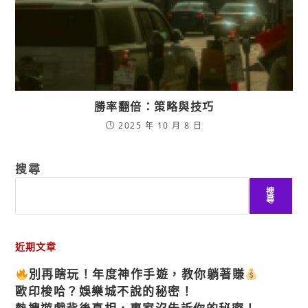
勝率翻倍：策略與技巧
2025 年 10 月 8 日
搜尋
搜
尋
近期文章
別再瞎玩！年度神作手遊，教你躺著賺
歐印梭哈？娛樂城不說的秘密！