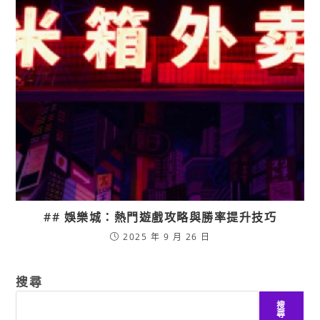
## 娛樂城：熱門遊戲攻略與勝率提升技巧
2025 年 9 月 26 日
搜尋
搜
尋