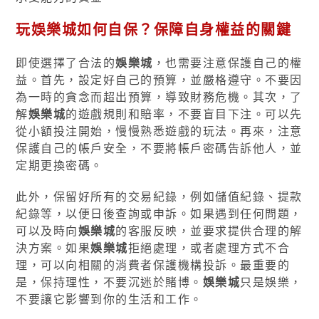
玩娛樂城如何自保？保障自身權益的關鍵
即使選擇了合法的
娛樂城
，也需要注意保護自己的權
益。首先，設定好自己的預算，並嚴格遵守。不要因
為一時的貪念而超出預算，導致財務危機。其次，了
解
娛樂城
的遊戲規則和賠率，不要盲目下注。可以先
從小額投注開始，慢慢熟悉遊戲的玩法。再來，注意
保護自己的帳戶安全，不要將帳戶密碼告訴他人，並
定期更換密碼。
此外，保留好所有的交易紀錄，例如儲值紀錄、提款
紀錄等，以便日後查詢或申訴。如果遇到任何問題，
可以及時向
娛樂城
的客服反映，並要求提供合理的解
決方案。如果
娛樂城
拒絕處理，或者處理方式不合
理，可以向相關的消費者保護機構投訴。最重要的
是，保持理性，不要沉迷於賭博。
娛樂城
只是娛樂，
不要讓它影響到你的生活和工作。