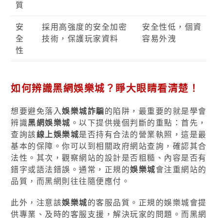
質
安
採用高強度的安全加密
安全性低，個資
全
技術，保護玩家資料
容易外洩
性
如何辨識黑網娛樂城？睜大眼睛看清楚！
想要避免落入
娛樂城詐騙
的陷阱，最重要的就是學會
辨識
黑網娛樂城
。以下提供幾個判斷的重點：首先，
查詢該
線上娛樂城
是否持有合法的營業執照，這是最
基本的保障。你可以到相關政府網站查詢，確認其合
法性。其次，觀察網站的設計是否粗糙、內容是否有
錯字或語法錯誤。通常，正規的
娛樂城
會注重網站的
品質，而黑網則往往隨便應付。
此外，注意該
娛樂城
的客服品質。正規的娛樂城會提
供專業、及時的客服支援，解決玩家的問題。而黑網