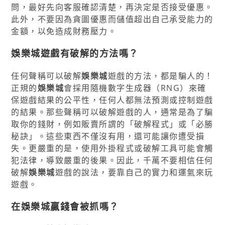
問，最好先向客服確認清楚，再決定是否接受優惠。
此外，不要因為貪圖優惠而儲值超出自己承受能力的
金額，以免造成財務壓力。
娛樂城遊戲有破解的方法嗎？
任何聲稱可以破解
娛樂城
遊戲的方法，都是騙人的！
正規的
娛樂城
會採用隨機數字生成器（RNG）來確
保遊戲結果的公平性，任何人都無法預測或控制遊戲
的結果。那些聲稱可以破解遊戲的人，通常是為了騙
取你的錢財，例如販賣所謂的「破解程式」或「必勝
秘訣」。這些東西不僅沒有用，還可能讓你遭受損
失。更嚴重的是，使用外掛程式或破解工具可能會觸
犯法律，導致嚴重的後果。因此，千萬不要相信任何
破解
娛樂城
遊戲的說法，要靠自己的實力和運氣來玩
遊戲。
在娛樂城贏錢會被抓嗎？