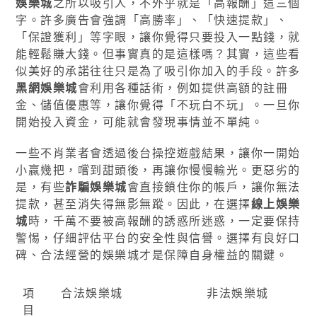
娛樂城
之所以吸引人，不外乎就是「高報酬」這三個
字。許多廣告會強調「高勝率」、「快速提款」、
「保證獲利」等字眼，讓你覺得只要投入一點錢，就
能輕鬆賺大錢。但事實真的是這樣嗎？其實，這些看
似美好的承諾往往只是為了吸引你加入的手段。許多
黑網娛樂城
會利用各種話術，例如提供高額的註冊
金、儲值優惠等，讓你覺得「不玩白不玩」。一旦你
開始投入資金，可能就會發現事情並不單純。
一些不肖業者會透過後台操控遊戲結果，讓你一開始
小贏幾把，嚐到甜頭後，再讓你慢慢輸光。更惡劣的
是，有些
詐騙娛樂城
會直接鎖住你的帳戶，讓你無法
提款，甚至消失得無影無蹤。因此，在選擇
線上娛樂
城
時，千萬不要被高報酬的誘惑所迷惑，一定要保持
警惕，仔細評估平台的安全性與信譽。選擇有良好口
碑、合法經營的娛樂城才是保障自身權益的關鍵。
項
合法娛樂城
非法娛樂城
目