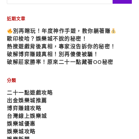
近期文章
別再瞎玩！年度神作手遊，教你躺著賺
歐印梭哈？娛樂城不說的秘密！
熱搜遊戲背後真相，專家沒告訴你的秘密！
破解博弈賺錢真相！別再傻傻被騙！
破解莊家勝率！原來二十一點藏著OO秘密
分類
二十一點遊戲攻略
出金娛樂城推薦
博弈賺錢攻略
台灣線上娛樂城
娛樂城優惠
娛樂城攻略