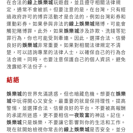
在合法的
線上娛樂城
玩遊戲，並且遵守相關法律規
定，通常不會被抓。但要注意的是，在台灣，只有經
過政府許可的博弈活動才是合法的，例如台灣彩券和
運動彩券。如果參與非法的
線上娛樂城
賭博，可能會
觸犯賭博罪。此外，如果
娛樂城
涉及詐欺、洗錢等犯
罪行為，你也可能受到牽連。因此，選擇合法、信譽
良好的
娛樂城
非常重要。如果對相關法律規定不清
楚，可以諮詢專業的法律人士，以確保自己的行為合
法合規。同時，也要注意保護自己的個人資訊，避免
洩露給不法份子。
結語
娛樂城
的世界充滿誘惑，但也暗藏危機。想要在
娛樂
城
中玩得開心又安全，最重要的就是保持理性，提高
警惕，並選擇合法、信譽良好的平台。不要被高報酬
的承諾所迷惑，更不要相信
一夜致富
的神話。記住，
娛樂城
只是娛樂，不要讓它影響到你的生活和工作。
現在就開始檢視你常去的
線上娛樂城
是否安全，並分