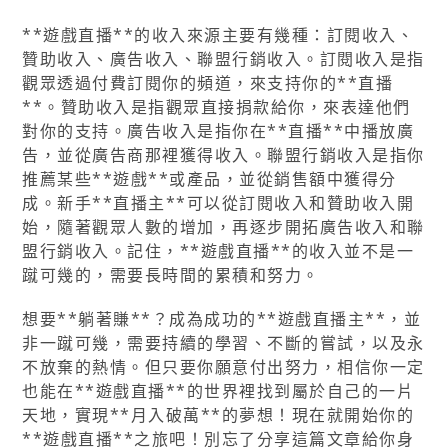
**遊戲直播**的收入來源主要有幾種：訂閱收入、
贊助收入、廣告收入、聯盟行銷收入。訂閱收入是指
觀眾透過付費訂閱你的頻道，來支持你的**直播
**。贊助收入是指觀眾直接捐款給你，來表達他們
對你的支持。廣告收入是指你在**直播**中播放廣
告，並從廣告商那裡獲得收入。聯盟行銷收入是指你
推薦某些**遊戲**或產品，並從銷售額中獲得分
成。新手**直播主**可以從訂閱收入和贊助收入開
始，隨著觀眾人數的增加，再逐步開拓廣告收入和聯
盟行銷收入。記住，**遊戲直播**的收入並不是一
蹴可幾的，需要長時間的累積和努力。
想要**躺著賺**？成為成功的**遊戲直播主**，並
非一蹴可幾，需要持續的學習、不斷的嘗試，以及永
不放棄的熱情。但只要你願意付出努力，相信你一定
也能在**遊戲直播**的世界裡找到屬於自己的一片
天地，實現**月入破萬**的夢想！現在就開始你的
**遊戲直播**之旅吧！別忘了分享這篇文章給你身