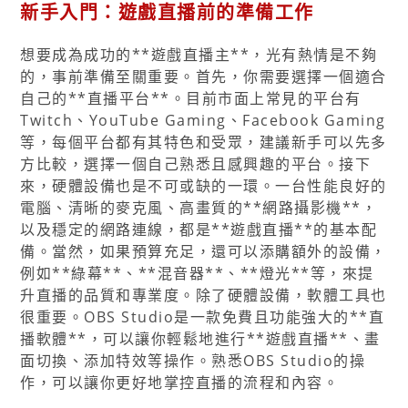
新手入門：遊戲直播前的準備工作
想要成為成功的**遊戲直播主**，光有熱情是不夠
的，事前準備至關重要。首先，你需要選擇一個適合
自己的**直播平台**。目前市面上常見的平台有
Twitch、YouTube Gaming、Facebook Gaming
等，每個平台都有其特色和受眾，建議新手可以先多
方比較，選擇一個自己熟悉且感興趣的平台。接下
來，硬體設備也是不可或缺的一環。一台性能良好的
電腦、清晰的麥克風、高畫質的**網路攝影機**，
以及穩定的網路連線，都是**遊戲直播**的基本配
備。當然，如果預算充足，還可以添購額外的設備，
例如**綠幕**、**混音器**、**燈光**等，來提
升直播的品質和專業度。除了硬體設備，軟體工具也
很重要。OBS Studio是一款免費且功能強大的**直
播軟體**，可以讓你輕鬆地進行**遊戲直播**、畫
面切換、添加特效等操作。熟悉OBS Studio的操
作，可以讓你更好地掌控直播的流程和內容。