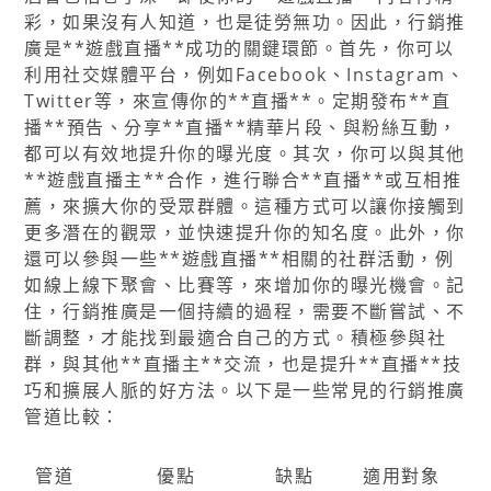
彩，如果沒有人知道，也是徒勞無功。因此，行銷推
廣是**遊戲直播**成功的關鍵環節。首先，你可以
利用社交媒體平台，例如Facebook、Instagram、
Twitter等，來宣傳你的**直播**。定期發布**直
播**預告、分享**直播**精華片段、與粉絲互動，
都可以有效地提升你的曝光度。其次，你可以與其他
**遊戲直播主**合作，進行聯合**直播**或互相推
薦，來擴大你的受眾群體。這種方式可以讓你接觸到
更多潛在的觀眾，並快速提升你的知名度。此外，你
還可以參與一些**遊戲直播**相關的社群活動，例
如線上線下聚會、比賽等，來增加你的曝光機會。記
住，行銷推廣是一個持續的過程，需要不斷嘗試、不
斷調整，才能找到最適合自己的方式。積極參與社
群，與其他**直播主**交流，也是提升**直播**技
巧和擴展人脈的好方法。以下是一些常見的行銷推廣
管道比較：
管道
優點
缺點
適用對象