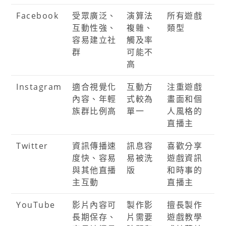
Facebook
受眾廣泛、
演算法
所有遊戲
互動性強、
複雜、
類型
容易建立社
觸及率
群
可能不
高
Instagram
適合視覺化
互動方
注重遊戲
內容、年輕
式較為
畫面和個
族群比例高
單一
人風格的
直播主
Twitter
資訊傳播速
訊息容
喜歡分享
度快、容易
易被洗
遊戲資訊
與其他直播
版
和時事的
主互動
直播主
YouTube
影片內容可
製作影
擅長製作
長期保存、
片需要
遊戲教學