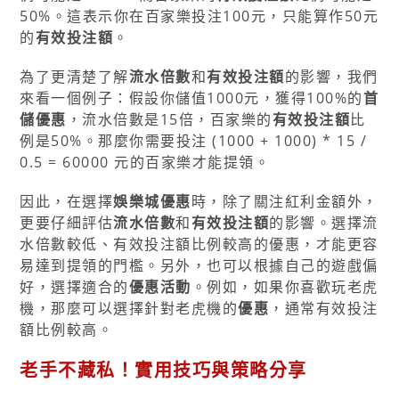
50%。這表示你在百家樂投注100元，只能算作50元
的
有效投注額
。
為了更清楚了解
流水倍數
和
有效投注額
的影響，我們
來看一個例子：假設你儲值1000元，獲得100%的
首
儲優惠
，流水倍數是15倍，百家樂的
有效投注額
比
例是50%。那麼你需要投注 (1000 + 1000) * 15 /
0.5 = 60000 元的百家樂才能提領。
因此，在選擇
娛樂城優惠
時，除了關注紅利金額外，
更要仔細評估
流水倍數
和
有效投注額
的影響。選擇流
水倍數較低、有效投注額比例較高的優惠，才能更容
易達到提領的門檻。另外，也可以根據自己的遊戲偏
好，選擇適合的
優惠活動
。例如，如果你喜歡玩老虎
機，那麼可以選擇針對老虎機的
優惠
，通常有效投注
額比例較高。
老手不藏私！實用技巧與策略分享