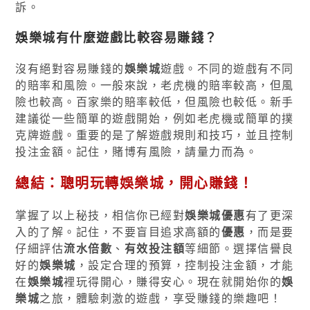
訴。
娛樂城有什麼遊戲比較容易賺錢？
沒有絕對容易賺錢的
娛樂城
遊戲。不同的遊戲有不同
的賠率和風險。一般來說，老虎機的賠率較高，但風
險也較高。百家樂的賠率較低，但風險也較低。新手
建議從一些簡單的遊戲開始，例如老虎機或簡單的撲
克牌遊戲。重要的是了解遊戲規則和技巧，並且控制
投注金額。記住，賭博有風險，請量力而為。
總結：聰明玩轉娛樂城，開心賺錢！
掌握了以上秘技，相信你已經對
娛樂城優惠
有了更深
入的了解。記住，不要盲目追求高額的
優惠
，而是要
仔細評估
流水倍數
、
有效投注額
等細節。選擇信譽良
好的
娛樂城
，設定合理的預算，控制投注金額，才能
在
娛樂城
裡玩得開心，賺得安心。現在就開始你的
娛
樂城
之旅，體驗刺激的遊戲，享受賺錢的樂趣吧！