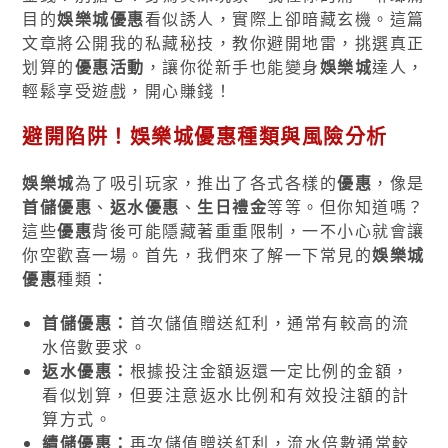
目的
娛樂城優惠
看似誘人，實際上卻暗藏玄機。這篇
文章將公開我的私藏秘技，教你避開地雷，挑選真正
划算的
優惠活動
，讓你從新手也能變身
娛樂城
達人，
輕鬆享受遊戲，開心賺錢！
避開陷阱！娛樂城優惠種類與風險分析
娛樂城
為了吸引玩家，推出了各式各樣的
優惠
，像是
首儲優惠
、
返水優惠
、
生日禮金
等等。但你知道嗎？
這些
優惠
背後可能隱藏著重重限制，一不小心就會讓
你空歡喜一場。首先，我們來了解一下常見的
娛樂城
優惠
種類：
首儲優惠：
首次儲值贈送紅利，通常有較高的流
水倍數要求。
返水優惠：
根據投注金額返還一定比例的金額，
看似划算，但要注意返水比例和有效投注額的計
算方式。
續儲優惠：
再次儲值贈送紅利，流水倍數通常較