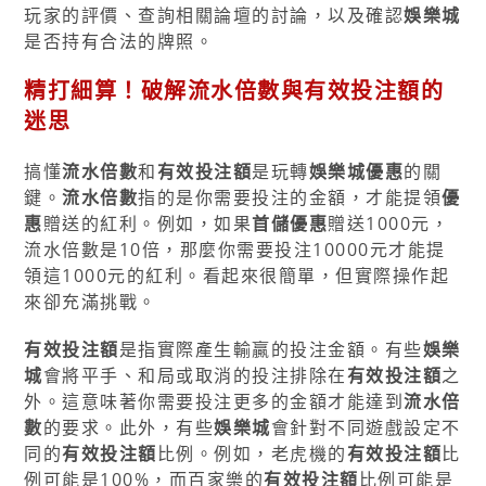
玩家的評價、查詢相關論壇的討論，以及確認
娛樂城
是否持有合法的牌照。
精打細算！破解流水倍數與有效投注額的
迷思
搞懂
流水倍數
和
有效投注額
是玩轉
娛樂城優惠
的關
鍵。
流水倍數
指的是你需要投注的金額，才能提領
優
惠
贈送的紅利。例如，如果
首儲優惠
贈送1000元，
流水倍數是10倍，那麼你需要投注10000元才能提
領這1000元的紅利。看起來很簡單，但實際操作起
來卻充滿挑戰。
有效投注額
是指實際產生輸贏的投注金額。有些
娛樂
城
會將平手、和局或取消的投注排除在
有效投注額
之
外。這意味著你需要投注更多的金額才能達到
流水倍
數
的要求。此外，有些
娛樂城
會針對不同遊戲設定不
同的
有效投注額
比例。例如，老虎機的
有效投注額
比
例可能是100%，而百家樂的
有效投注額
比例可能是