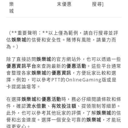
樂
末優惠
搜尋]
城
（**重要聲明：**以上僅為範例，請自行搜尋並評
估
娛樂城
的信譽和安全性。賭博有風險，請量力而
為。）
除了直接訪問
娛樂城
的官方網站外，也可以透過一些
優惠資訊平台
來查詢最新的
優惠活動
。這些平台通常
會整理各家
娛樂城
的
優惠資訊
，方便玩家比較和選
擇。例如，可以參考PTT的OnlineGaming版或是
卡提諾論壇等。
在選擇
娛樂城
和
優惠活動
時，務必仔細閱讀條款和條
件，確認
流水倍數
、
有效投注額
、提領限制等細節。
此外，也可以參考其他玩家的評價，了解
娛樂城
的信
譽和出金速度。選擇一個安全可靠的
娛樂城
，才能玩
得更安心。