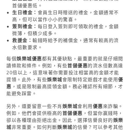
首儲優惠低。
生日禮金：
會員生日時贈送的禮金，金額通常不
高，但可以當作小小的驚喜。
簽到禮金：
每日登入簽到即可領取的禮金，金額
微薄，但積少成多。
救援金：
輸錢時給予的補償金，通常有較高的流
水倍數要求。
每個
娛樂城優惠
都有其優缺點，最重要的就是仔細閱
讀條款和條件。例如，有些
首儲優惠
的流水倍數高達
20倍以上，這意味著你需要投注相當高的金額才能
提領。此外，有些
娛樂城
會限制特定遊戲才能使用
優
惠
，或是限制最高提領金額。務必確認所有細節，才
能避免踩雷。
另外，還要留意一些不肖
娛樂城
會利用
優惠
來詐騙。
例如，他們會提供極高的
首儲優惠
，但當你贏錢時，
卻以各種理由拒絕出金。因此，選擇信譽良好的
娛樂
城
非常重要。如何判斷
娛樂城
的信譽？可以參考其他