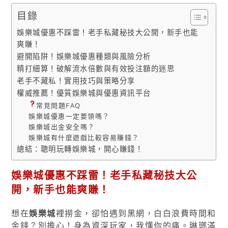
目錄
娛樂城優惠不踩雷！老手私藏秘技大公開，新手也能
爽賺！
避開陷阱！娛樂城優惠種類與風險分析
精打細算！破解流水倍數與有效投注額的迷思
老手不藏私！實用技巧與策略分享
權威推薦！優質娛樂城與優惠資訊平台
常見問題FAQ
娛樂城優惠一定要領嗎？
娛樂城出金安全嗎？
娛樂城有什麼遊戲比較容易賺錢？
總結：聰明玩轉娛樂城，開心賺錢！
娛樂城優惠不踩雷！老手私藏秘技大公
開，新手也能爽賺！
想在
娛樂城
裡撈金，卻怕遇到黑網，白白浪費時間和
金錢？別擔心！身為資深玩家，我懂你的痛。琳瑯滿