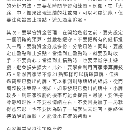
的分析方法，需要花時間學習和練習。例如，在「大
路」中，如果出現連續的莊或閒，可以考慮追龍，但
要注意設置止損點，避免過度追逐。
其次，要學會資金管理。在開始遊戲之前，要先設定
一個明確的預算，並嚴格遵守。不要把所有的錢都投
入一局，要將資金分成多份，分散風險。同時，要設
定止盈點和止損點。當達到止盈點時，就要及時收
手，不要貪心；當達到止損點時，也要果斷停止遊
戲，避免損失擴大。此外，要學會利用
百家樂算牌技
巧
。雖然百家樂不像21點那樣可以精確算牌，但透
過觀察已發出的牌，可以推測剩餘牌組的組成，從而
調整投注策略。例如，如果發現已發出的牌中，小牌
較多，則莊家獲勝的機率可能會提高。最後，要保持
冷靜和理性。不要被情緒左右，不要因為贏了一局就
得意忘形，也不要因為輸了一局就失去理智。始終保
持清醒的頭腦，才能做出正確的判斷。
百家樂常見投注策略比較