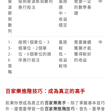
斐
按照斐波那契數列
風險
需要一定
中
波
進行投注
適
的數學基
那
中，
礎
契
收益
數
穩定
列
1-
按照1個單位、3
風險
需要連續
中
3-
個單位、2個單
較
獲勝才能
2-
位、6個單位的順
低，
獲得較好
6
序進行投注
收益
的收益
策
較快
略
百家樂進階技巧：成為真正的高手
如果你想成為真正的
百家樂高手
，除了掌握基本技巧
外，還需要學習一些
百家樂進階技巧
。首先，要學會