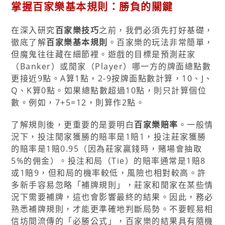
掌握百家樂基本規則：勝負的關鍵
在深入研究
百家樂技巧
之前，我們必須先打好基礎，
徹底了解
百家樂基本規則
。百家樂的玩法非常簡單，
但魔鬼往往藏在細節裡。遊戲的目標是預測莊家
（Banker）或閒家（Player）哪一方的牌面總點數
更接近9點。A算1點，2-9按牌面點數計算，10、J、
Q、K算0點。如果總點數超過10點，則只計算個位
數。例如，7+5=12，則算作2點。
了解規則後，更重要的是要明白
百家樂賠率
。一般情
況下，投注閒家獲勝的賠率是1賠1，投注莊家獲勝
的賠率是1賠0.95（因為莊家贏錢時，賭場會抽取
5%的佣金）。投注和局（Tie）的賠率通常是1賠8
或1賠9，但和局的機率較低，風險也相對較高。許
多新手容易忽略「補牌規則」，莊家和閒家在某些情
況下需要補牌，這也會影響最終的結果。因此，務必
熟悉補牌規則，才能更準確地判斷局勢。不要輕易相
信坊間流傳的「必勝公式」，百家樂的結果具有隨機