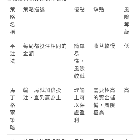
策
策略描述
優點
缺點
風
略
險
名
等
稱
級
平
每局都投注相同的
簡單
收益較慢
低
注
金額
易
法
懂，
風險
較低
馬
輸一局就加倍投
理論
需要極高
高
丁
注，直到贏為止
上可
的資金儲
格
以保
備，風險
爾
證盈
極高
策
利
略