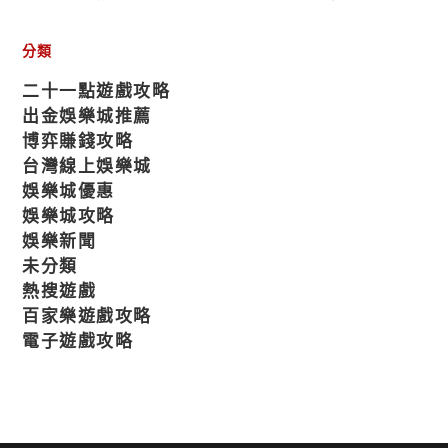
分類
二十一點遊戲攻略
出金娛樂城推薦
博弈賺錢攻略
台灣線上娛樂城
娛樂城優惠
娛樂城攻略
娛樂新聞
未分類
熱搜遊戲
百家樂遊戲攻略
電子遊戲攻略