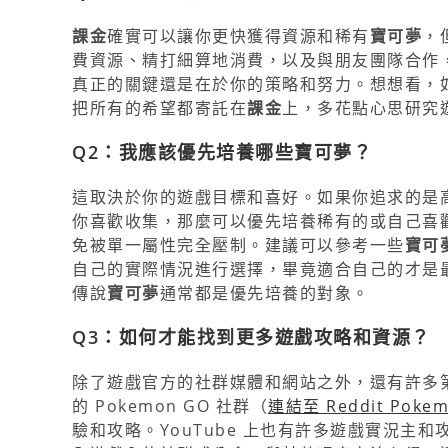
課金
確實可以讓你更快獲得資源和稀有
寶可夢
，
費資源、精打細算地消費，以及與朋友團隊合作
真正的關鍵還是在於你的策略和努力。想想看，
把所有的希望都寄託在
課金
上，多花點心思研究
Q2：我應該優先培養哪些
寶可夢
？
這取決於你的遊戲目標和喜好。如果你追求的是
你喜歡收集，那麼可以優先培養稀有的或自己喜
免被單一屬性完全壓制。建議可以參考一些
寶可
自己的實際情況進行選擇，畢竟適合自己的才是最好
傳說
寶可夢
通常都是優先培養的對象。
Q3：如何才能找到更多遊戲攻略和資源？
除了遊戲官方的社群媒體和網站之外，還有許多第
的 Pokemon GO 社群（
連結至 Reddit Poke
驗和攻略。YouTube 上也有許多遊戲實況