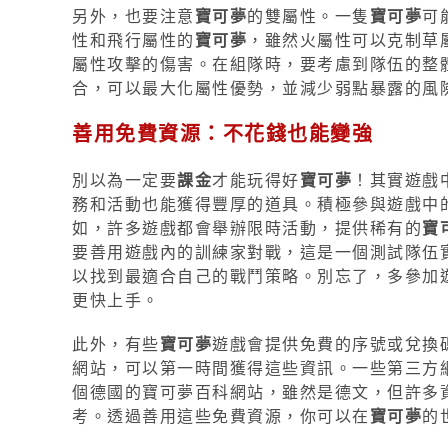
另外，也要注意
寶可夢
的雙屬性。一隻
寶可夢
可
性和飛行屬性的
寶可夢
，雖然火屬性可以克制草
屬性攻擊的傷害。在組隊時，要考慮到隊伍的整
合，可以最大化屬性優勢，並減少弱點暴露的風
善用免費資源：不花錢也能變強
別以為一定要
課金
才能玩得好
寶可夢
！其實遊戲
務和活動也能獲得豐厚的道具。積極參與遊戲中
如，許多遊戲都會舉辦限時活動，提供稀有的
寶
要善用遊戲內的訓練家對戰，這是一個測試隊伍
以找到最適合自己的戰鬥策略。別忘了，多參加
更快上手。
此外，有些
寶可夢
遊戲會提供免費的序號或兌換
網站，可以第一時間獲得這些資訊。一些第三方網站
個德國的寶可夢百科網站，雖然是德文，但許多
考。透過善用這些免費資源，你可以在
寶可夢
的