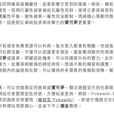
能同時擁有兩種屬性，這會影響它受到的傷害。例如，擁有
屬性，但飛行屬性卻會被岩石屬性克制，使得它更容易受到
體屬性平衡，避免被單一屬性完全壓制。透過精心策劃的隊
險。這絕對比單純追求高攻擊力的
寶可夢
更重要。
中有很多免費資源可以利用。每天登入都會有獎勵，完成每
的社群活動，不僅可以認識更多朋友，還能獲得額外的資源
可夢
或道具。把握這些機會，可以快速提升你的實力。此外
實力，並獲得經驗值的絕佳途徑。透過不斷的練習和調整，
遊戲內的論壇和社群，可以獲得許多寶貴的情報和攻略，幫
碼，可以兌換限定的道具或
寶可夢
。關注遊戲官方的社群媒
也會整理這些序號，方便玩家查詢。例如，Pokewiki 
資訊圖表非常實用（
連結至 Pokewiki
），即使不懂德文也
世界裡玩得更開心，並省下不少
課金
費用。