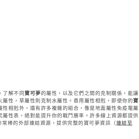
。了解不同
寶可夢
的屬性，以及它們之間的克制關係，能讓
火屬性，草屬性則克制水屬性。善用屬性相剋，即使你的
寶
屬性相剋外，還有許多複雜的組合，像是地面屬性免疫電屬
究屬性表，絕對能提升你的戰鬥勝率。許多線上資源都提供
是一個非常棒的外部連結資源，提供完整的寶可夢資訊（
連結至