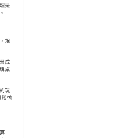
理
是
。
，規
營成
牌桌
的玩
輕鬆愉
算