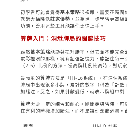
初學者可能會覺得
基本策略
很複雜，需要花時間
就能大幅降低
莊家優勢
，並為進一步學習更高級
功能，善用這些工具能讓你更快上手。
算牌入門：洞悉牌局的關鍵技巧
雖然
基本策略
能顯著提升勝率，但它並不能完全
電影裡演的那樣，擁有超強記憶力，能記住每一張
（2-6）比例的方法。當高牌比例較高時，對玩
最簡單的
算牌
方法是「Hi-Lo系統」。在這個系統
牌局中出現很多小牌，累計的數字（稱為「計數
加賭注。反之，如果計數變低，就表示牌組中剩
算牌
需要一定的練習和耐心。剛開始練習時，可
在有利的時機增加賭注，而不是讓你逢賭必贏。
牌面
HI-LO 計數