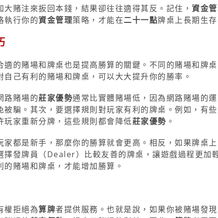
加大賭注來扳回本錢，結果卻往往適得其反。記住，
資金管
格執行你的
資金管理
策略，才能在
二十一點
牌桌上長期生存
巧
合適的賭場和牌桌也是提高勝算的關鍵。不同的賭場和牌桌
對自己有利的賭場和牌桌，可以大大提升你的勝率。
網路賭場的
莊家優勢
通常比實體賭場低，因為網路賭場的運
免被騙。其次，要選擇規則對玩家有利的牌桌。例如，有些
許玩家重新分牌，這些規則都會降低
莊家優勢
。
玩家都是新手，那麼你的勝算就會更高。相反，如果牌桌上
擇發牌員（Dealer）比較友善的牌桌，讓遊戲過程更加
利的賭場和牌桌，才能增加勝算。
有權拒絕為
算牌
者提供服務。也就是說，如果你被賭場發現