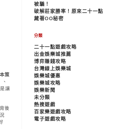
被騙！
破解莊家勝率！原來二十一點
藏著OO秘密
分類
二十一點遊戲攻略
出金娛樂城推薦
博弈賺錢攻略
台灣線上娛樂城
本策
娛樂城優惠
」、
娛樂城攻略
不是讓
娛樂新聞
未分類
熱搜遊戲
背後
百家樂遊戲攻略
況
電子遊戲攻略
好