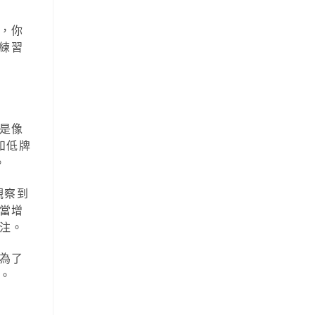
，你
練習
是像
和低牌
。
觀察到
當增
注。
為了
。