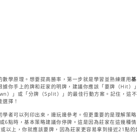
的數學原理。想要提高勝率，第一步就是學習並熟練運用
基
根據你手上的牌和莊家的明牌，建議你應該「要牌（Hit）
Down）」或「分牌（Split）」的最佳行動方案。記住，這
佳選擇！
初學者可以列印出來，邊玩邊參考。但更重要的是理解策略
5或6點時，基本策略建議你停牌。這是因為莊家在這幾種情
或以上，你就應該要牌，因為莊家更容易拿到接近21點的