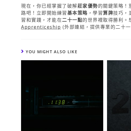
現在，你已經掌握了破解
莊家優勢
的關鍵策略！
路吧！立即開始練習
基本策略
，學習
算牌
技巧，
習和實踐，才能在
二十一點
的世界裡取得勝利。
Apprenticeship
(外部連結，提供專業的二十一
YOU MIGHT ALSO LIKE