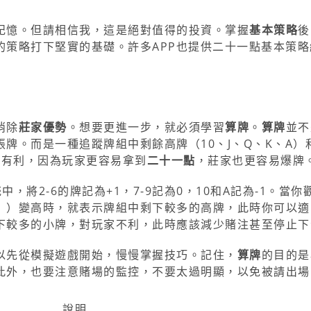
記憶。但請相信我，這是絕對值得的投資。掌握
基本策略
後
的策略打下堅實的基礎。許多APP也提供二十一點基本策略
消除
莊家優勢
。想要更進一步，就必須學習
算牌
。
算牌
並不
牌。而是一種追蹤牌組中剩餘高牌（10、J、Q、K、A）
家有利，因為玩家更容易拿到
二十一點
，莊家也更容易爆牌
中，將2-6的牌記為+1，7-9記為0，10和A記為-1。當你
」）變高時，就表示牌組中剩下較多的高牌，此時你可以適
下較多的小牌，對玩家不利，此時應該減少賭注甚至停止下
以先從模擬遊戲開始，慢慢掌握技巧。記住，
算牌
的目的是
此外，也要注意賭場的監控，不要太過明顯，以免被請出場
說明