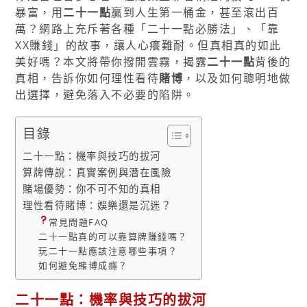
暴富，用
二十一點
贏到人生第一桶金，甚至滾出百
萬？網路上充斥著各種「二十一點必勝法」、「靠
XX賺錢」的故事，讓人心癢難耐。但真相真的如此
美好嗎？本文將帶你撥開雲霧，揭露
二十一點
背後的
真相，告訴你如何理性看待
賭博
，以及如何聰明地做
出選擇，避免落入不必要的陷阱。
目錄
二十一點：機率與技巧的拔河
算牌傳說：真實案例與潛在風險
賭場優勢：你不可不知的真相
理性看待賭博：娛樂還是沉迷？
常見問題FAQ
二十一點真的可以靠算牌賺錢嗎？
玩二十一點應該注意哪些事項？
如何避免賭博成癮？
二十一點：機率與技巧的拔河