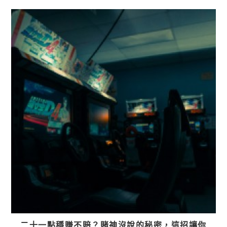
二十一點穩賺不賠？賭神沒說的秘密，這招讓你