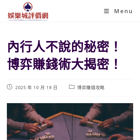
Menu
內行人不說的秘密！
博弈賺錢術大揭密！
2025 年 10 月 18 日
博弈賺錢攻略