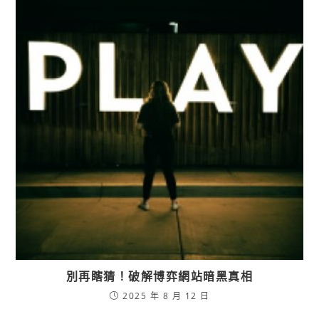
別再瞎猜！破解博弈網站暗黑真相
2025 年 8 月 12 日