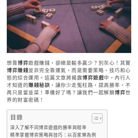
想靠
博弈
遊戲賺錢，卻總是輸多贏少？別灰心！其實
博弈賺錢
並非完全靠運氣，而是需要策略、技巧和心
態的綜合運用。這篇文章將揭露
博弈遊戲
中，內行人
才知道的
賺錢秘訣
，讓你少走冤枉路，提高勝率，不
再只是當韭菜！準備好了嗎？讓我們一起解鎖
博弈
世
界的財富密碼！
目錄
深入了解不同博弈遊戲的勝率與賠率
精準掌握博弈策略與技巧：以百家樂為例