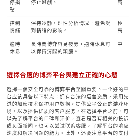
停損
停止遊戲。
高
點
控制
保持冷静，理性分析情况，避免受
極
情緒
到情绪的影响。
高
適時
長時間
博弈
容易疲勞，適時休息可
中
休息
以保持清醒的頭腦。
選擇合適的博弈平台與建立正確的心態
選擇一個安全可靠的
博弈平台
至關重要。一个好的平
台应该具备以下特点：拥有合法的运营资质，采用先
进的加密技术保护用户数据，提供公平公正的游戏环
境，以及提供优质的客户服务。在选择平台之前，可
以先了解平台的口碑和评价，查看是否有相关的投诉
或负面新闻。也可以尝试联系客服，了解平台的响应
速度和解决问题的能力。此外，还要注意平台的支付