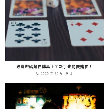
致富密碼藏在牌桌上？新手也能變賭神！
2025 年 10 月 19 日