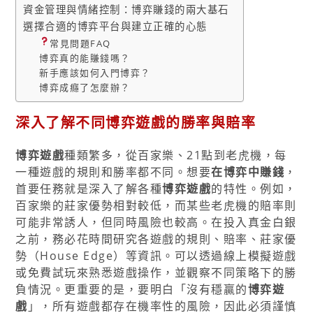
資金管理與情緒控制：博弈賺錢的兩大基石
選擇合適的博弈平台與建立正確的心態
常見問題FAQ
博弈真的能賺錢嗎？
新手應該如何入門博弈？
博弈成癮了怎麼辦？
深入了解不同博弈遊戲的勝率與賠率
博弈遊戲
種類繁多，從百家樂、21點到老虎機，每
一種遊戲的規則和勝率都不同。想要
在博弈中賺錢
，
首要任務就是深入了解各種
博弈遊戲
的特性。例如，
百家樂的莊家優勢相對較低，而某些老虎機的賠率則
可能非常誘人，但同時風險也較高。在投入真金白銀
之前，務必花時間研究各遊戲的規則、賠率、莊家優
勢（House Edge）等資訊。可以透過線上模擬遊戲
或免費試玩來熟悉遊戲操作，並觀察不同策略下的勝
負情況。更重要的是，要明白「沒有穩贏的
博弈遊
戲
」，所有遊戲都存在機率性的風險，因此必須謹慎