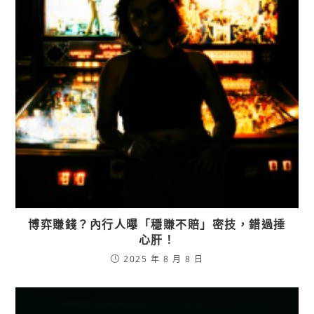
博弈賺錢？內行人曝「穩賺不賠」密技，錯過捶
心肝！
2025 年 8 月 8 日