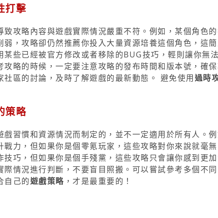
性打擊
導致攻略內容與遊戲實際情況嚴重不符。例如，某個角色的
削弱，攻略卻仍然推薦你投入大量資源培養這個角色，這簡
用某些已經被官方修改或者移除的BUG技巧，輕則讓你無
考攻略的時候，一定要注意攻略的發布時間和版本號，確保
家社區的討論，及時了解遊戲的最新動態。 避免使用
過時
的策略
遊戲習慣和資源情況而制定的，並不一定適用於所有人。例
升戰力，但如果你是個零氪玩家，這些攻略對你來說就毫無
作技巧，但如果你是個手殘黨，這些攻略只會讓你感到更加
實際情況進行判斷，不要盲目照搬。可以嘗試參考多個不同
合自己的
遊戲策略
，才是最重要的！