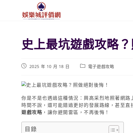
史上最坑遊戲攻略？
2025 年 10 月 18 日
電子遊戲攻略
你是不是也遇過這種情況：興高采烈地照著網路
時間不說，還可能錯過更好的發展路線，甚至直
遊戲攻略
，讓你避開雷區，不再後悔！
目錄