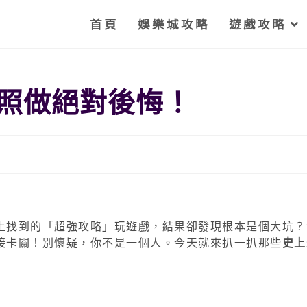
首頁
娛樂城攻略
遊戲攻略
照做絕對後悔！
上找到的「超強攻略」玩遊戲，結果卻發現根本是個大坑？
接卡關！別懷疑，你不是一個人。今天就來扒一扒那些
史上