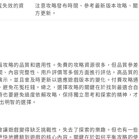
或失效的資
注意攻略發布時間、參考最新版本攻略、關
方更新。
看攻略的品質和適用性。免費的攻略資源很多，但品質參差
間、內容完整性、用戶評價等多個方面進行評估。高品質的
演示，並且會及時更新以適應遊戲版本的變化。付費攻略通
，避免花冤枉錢。總之，選擇攻略的關鍵在於找到最適合自
時也要避免過度依賴攻略，保持獨立思考和探索的精神，才
出明智的選擇。
會讓遊戲變得缺乏挑戰性，失去了探索的樂趣。但也有一些
更快地體驗到遊戲的核心內容。關鍵在於如何平衡攻略的使