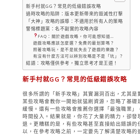
新手村就GG？常見的低級錯誤攻略
過時攻略的陷阱：版本更新帶來的毀滅性打擊
「大神」攻略的誤導：不適用於所有人的策略
警惕標題黨：名不副實的攻略內容
FAQ：關於遊戲攻略，你可能想知道…
遊戲攻略應該怎麼選？免費的最划算嗎？
照著攻略玩，是不是就失去了遊戲的樂趣？
有沒有什麼方法可以辨別攻略是不是「坑」？
結語：攻略僅供參考，獨立思考才是王道！
新手村就GG？常見的低級錯誤攻略
很多所謂的「新手攻略」其實漏洞百出，尤其是
某些攻略會教你一開始就猛刷資源，忽略了基礎
緩慢。還有一些攻略會推薦你選擇「最強職業」
時間投入。結果就是，你花了大量的精力，卻發
退。更糟糕的是，有些攻略甚至直接給出錯誤的
以，在參考攻略之前，一定要先了解清楚攻略的