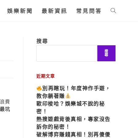
娛樂新聞
最新資訊
常見問答
搜尋
搜
尋
近期文章
別再瞎玩！年度神作手遊，
教你躺著賺
浪費
歐印梭哈？娛樂城不說的秘
最坑
密！
熱搜遊戲背後真相，專家沒告
訴你的秘密！
破解博弈賺錢真相！別再傻傻