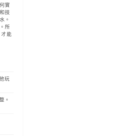
何實
和技
水。
。所
，才能
他玩
整。