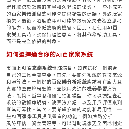
高勝率，無法保證百分之百獲勝。其次，AI分析的準
確性取決於數據的質量和演算法的優劣，一些不成熟
的
百家樂預測程式
可能會提供錯誤的建議，導致玩家
損失。最後，過度依賴AI可能導致玩家失去獨立思考
的能力，反而降低獲勝的機會。因此，在使用
AI百
家樂
工具時，應保持理性思考，將其作為輔助工具，
而不是完全依賴的對象。
如何選擇適合你的AI百家樂系統
市面上
AI百家樂系統
琳瑯滿目，如何選擇一個適合
自己的工具至關重要。首先，要關注系統的數據來源
和演算法。一個好的
百家樂分析系統
應該擁有龐大且
真實的歷史牌局數據，並採用先進的
機器學習
演算
法，能夠不斷學習和優化預測模型。你可以通過查看
系統的數據庫規模、演算法介紹、以及用戶評價來判
斷其可靠性。其次，要考慮系統的功能和易用性。一
些
AI百家樂工具
提供豐富的功能，例如牌路分析、
風險評估、資金管理等，可以幫助玩家更全面地制定