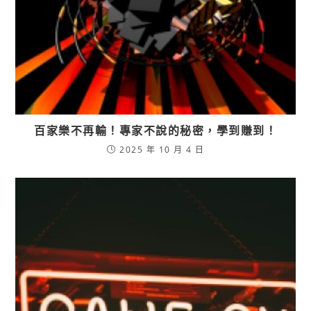
百家樂不再輸！專家不說的秘密，學到賺到！
2025 年 10 月 4 日