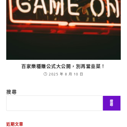
百家樂穩賺公式大公開，別再當韭菜！
2025 年 8 月 10 日
搜尋
搜
尋
近期文章