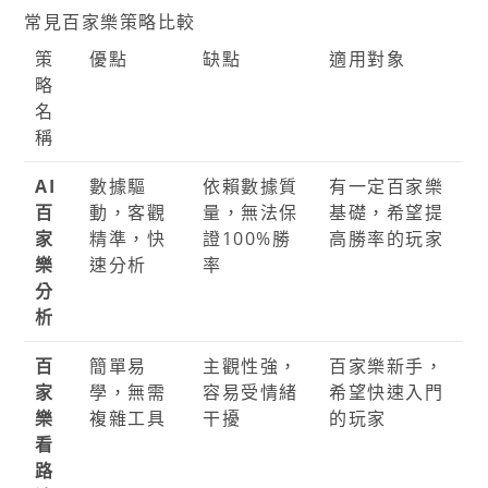
常見百家樂策略比較
策
優點
缺點
適用對象
略
名
稱
AI
數據驅
依賴數據質
有一定百家樂
百
動，客觀
量，無法保
基礎，希望提
家
精準，快
證100%勝
高勝率的玩家
樂
速分析
率
分
析
百
簡單易
主觀性強，
百家樂新手，
家
學，無需
容易受情緒
希望快速入門
樂
複雜工具
干擾
的玩家
看
路