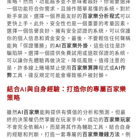
策略。然而，功能越多並不意味著越好，你需要選擇
一個功能符合你需求，且操作簡單易懂的系統。對於
新手來說，選擇一個界面友好的
百家樂分析程式
可以
更快上手。此外，安全性也是一個重要的考量因素。
選擇一個信譽良好、擁有安全認證的系統，可以保護
你的個人信息和資金安全。最後，不要輕信任何聲稱
能夠「保證獲勝」的
AI百家樂外掛
，這些往往是詐
騙陷阱。選擇一個提供免費試用或退款保證的系統，
可以讓你先體驗再做決定，降低風險。值得注意的
是，許多線上賭場禁止使用
百家樂算牌
程式或
AI作
弊
工具，違反規定可能會導致帳戶被封鎖。
結合AI與自身經驗：打造你的專屬百家樂
策略
雖然
AI百家樂
能夠提供有價值的分析和預測，但最
終的決策權仍然掌握在玩家手中。成功的
百家樂玩家
不會完全依賴AI，而是將其作為輔助工具，結合自身
的經驗和判斷，打造一套專屬的
百家樂賺錢方法
。例