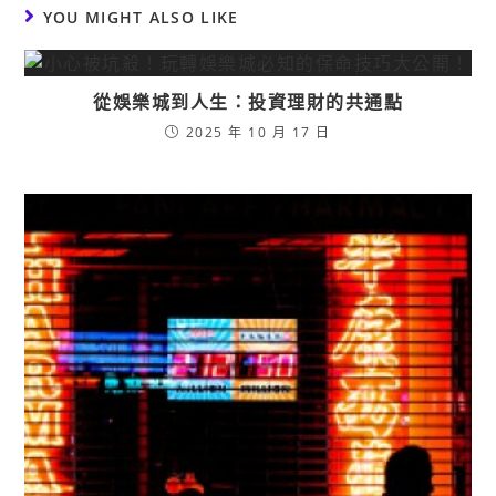
YOU MIGHT ALSO LIKE
從娛樂城到人生：投資理財的共通點
2025 年 10 月 17 日