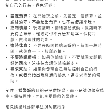
制自己的行為，避免沉迷：
設定預算：
在開始玩之前，先設定一個預算，並
嚴格遵守。不要超出預算，也不要借錢來玩。
控制情緒：
玩遊戲時，情緒容易波動。贏錢時不
要得意忘形，輸錢時也不要急於翻本。保持冷
靜，做出理性的判斷。
適時休息：
不要長時間連續玩遊戲。每隔一段時
間，就休息一下，放鬆心情。
不要追逐虧損：
如果你輸錢了，不要試圖立即把
錢追回來。這往往會讓你越輸越多。
尋求幫助：
如果你發現自己無法控制自己的行
為，或者開始出現沉迷的跡象，請尋求專業的幫
助。
記住，
娛樂城
的目的是提供娛樂，而不是讓你傾家蕩
產。保持理性，才能享受遊戲的樂趣。
常見娛樂城詐騙手法與防範措施