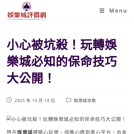
Menu
小心被坑殺！玩轉娛
樂城必知的保命技巧
大公開！
2025 年 10 月 18 日
娛樂城攻略
想在
娛樂城
裡開心玩樂，卻擔心遇到黑心平台、血本