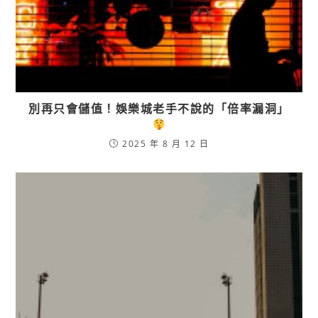
別再只會儲值！娛樂城老手不說的「倍率漏洞」
2025 年 8 月 12 日