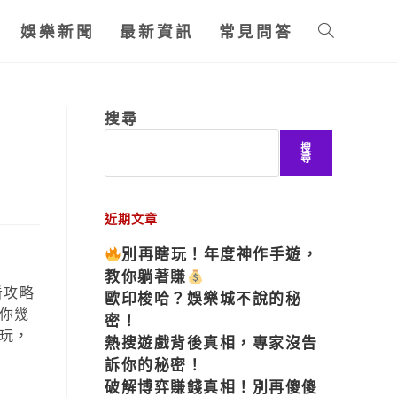
娛樂新聞
最新資訊
常見問答
搜尋
搜
尋
近期文章
別再瞎玩！年度神作手遊，
教你躺著賺
看攻略
歐印梭哈？娛樂城不說的秘
你幾
密！
玩，
熱搜遊戲背後真相，專家沒告
訴你的秘密！
破解博弈賺錢真相！別再傻傻