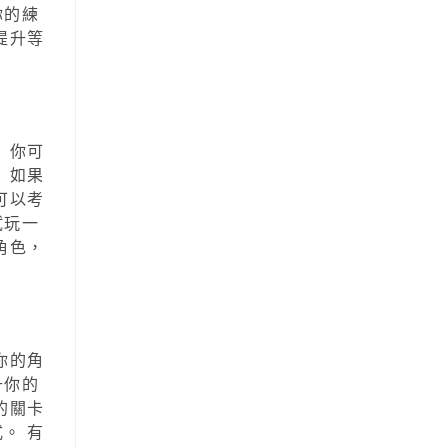
你的練
提升等
 你可
 如果
可以考
試玩一
角色，
你的角
升你的
的關卡
。 有