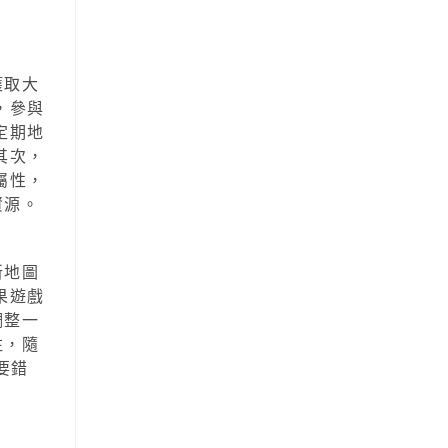
獲取大
，參與
定期地
其次，
屬性，
資源。
新地圖
果遊戲
調整一
注，隨
要錯