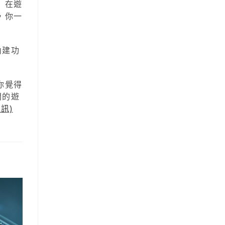
 在遊
，你一
內建功
你覺得
門的遊
訊)