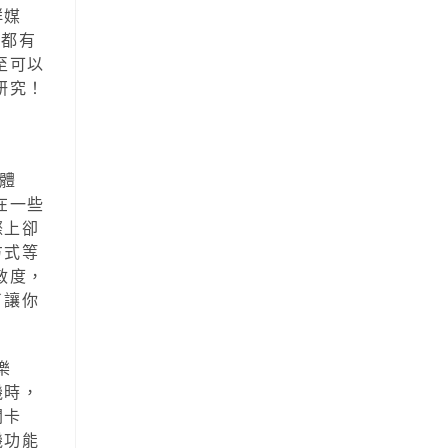
群媒
雄都有
至可以
研究！
體
在一些
際上卻
方式等
敏度，
了讓你
樂
機時，
關卡
機功能