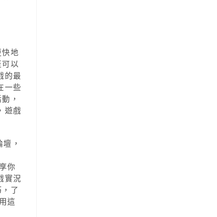
更快地
至可以
戲的最
在一些
活動，
，遊戲
論壇，
、
分享你
戲實況
巧，了
用這