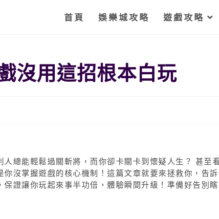
首頁
娛樂城攻略
遊戲攻略
戲沒用這招根本白玩
別人總能輕鬆過關斬將，而你卻卡關卡到懷疑人生？ 甚至
是你沒掌握遊戲的核心機制！這篇文章就要來拯救你，告訴
，保證讓你玩起來事半功倍，體驗瞬間升級！準備好告別瞎