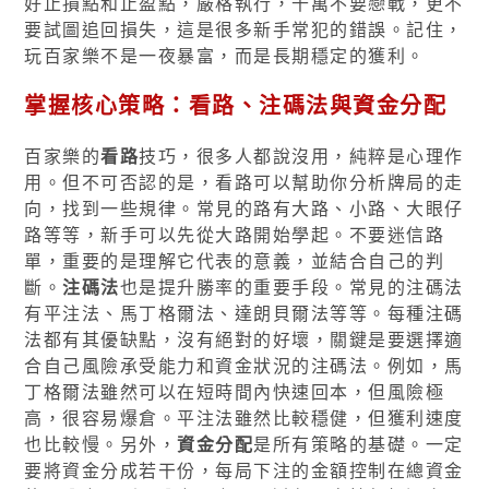
好止損點和止盈點，嚴格執行，千萬不要戀戰，更不
要試圖追回損失，這是很多新手常犯的錯誤。記住，
玩百家樂不是一夜暴富，而是長期穩定的獲利。
掌握核心策略：看路、注碼法與資金分配
百家樂的
看路
技巧，很多人都說沒用，純粹是心理作
用。但不可否認的是，看路可以幫助你分析牌局的走
向，找到一些規律。常見的路有大路、小路、大眼仔
路等等，新手可以先從大路開始學起。不要迷信路
單，重要的是理解它代表的意義，並結合自己的判
斷。
注碼法
也是提升勝率的重要手段。常見的注碼法
有平注法、馬丁格爾法、達朗貝爾法等等。每種注碼
法都有其優缺點，沒有絕對的好壞，關鍵是要選擇適
合自己風險承受能力和資金狀況的注碼法。例如，馬
丁格爾法雖然可以在短時間內快速回本，但風險極
高，很容易爆倉。平注法雖然比較穩健，但獲利速度
也比較慢。另外，
資金分配
是所有策略的基礎。一定
要將資金分成若干份，每局下注的金額控制在總資金