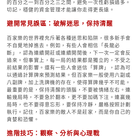
的百分之一到百分之三之間，避免一次性虧損過多。
切記，穩健的資金管理才能讓你走得更長遠。
避開常見誤區：破解迷思，保持清醒
百家樂的世界裡充斥著各種迷思和陷阱，很多新手會
不自覺地掉進去。例如，有些人會相信「長龍必
斷」，認為連續開莊或連續開閒後，下一次一定會反
過來。但事實上，每一局的結果都是獨立的，不受之
前結果的影響。還有一些人會迷信「算牌」，認為可
以通過計算牌來預測結果。但百家樂一般使用六副或
八副牌，加上洗牌機的存在，使得算牌幾乎不可能。
最重要的是，保持清醒的頭腦，不要被情緒左右。連
輸幾局時，不要急於翻本，更不要加碼下注。連贏幾
局時，也不要得意忘形，要保持冷靜，嚴格按照計劃
執行。記住，百家樂的敵人不是莊家，而是你自己的
貪婪和恐懼。
進階技巧：觀察、分析與心理戰