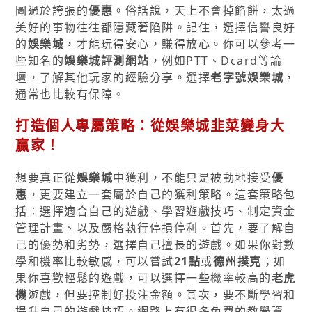
圖過於誇張的
優惠
。俗話說，天上不會掉餡餅，太過
美好的事物往往都隱藏著陷阱。記住，選擇信譽良好
的
娛樂城
，才能玩得安心，賺得放心。你可以參考一
些知名的
娛樂城評測網站
，例如PTT、Dcard等論
壇，了解其他玩家的經驗分享。選擇
老字號娛樂城
，
通常也比較有保障。
打造個人專屬策略：從娛樂城韭菜變身大
贏家！
想要真正從
娛樂城
中獲利，不能只是被動地接受
優
惠
，更要建立一套屬於自己的獲利策略。這套策略包
括：選擇適合自己的遊戲、學習遊戲技巧、制定資金
管理計畫、以及嚴格執行停損停利。首先，要了解自
己的優勢和劣勢，選擇自己擅長的遊戲。如果你對數
學和機率比較敏感，可以嘗試
21點
或
德州撲克
；如
果你喜歡輕鬆的遊戲，可以選擇一些機率較高的
老虎
機
遊戲，但要控制好投注金額。其次，要不斷學習和
提升自己的遊戲技巧。網路上有很多免費的教學資