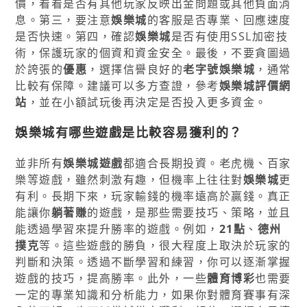
價，看看是否有其他玩家反映出金問題或其他負面消
息。第三，要注意
娛樂城
的客服是否專業、回應速度
是否快速。第四，確認
娛樂城
是否有使用SSL加密技
術，保護玩家的個資和資金安全。最後，不要貪圖過
於誇張的
優惠
，選擇信譽良好的
老字號娛樂城
，通常
比較有保障。建議可以多方查證，參考
娛樂城評價網
站
，並在小額試玩後再決定是否投入更多資金。
娛樂城有哪些遊戲是比較容易獲利的？
並非所有
娛樂城遊戲
都適合長期投資。老虎機、百家
樂等遊戲，雖然刺激有趣，但機率上往往對
娛樂城
更
有利。長期下來，玩家輸錢的機率遠高於贏錢。真正
能讓你
躺著賺
的遊戲，是那些需要技巧、策略，並且
能透過學習來提升勝率的遊戲。例如，
21點
、
德州
撲克
等。這些遊戲的勝負，很大程度上取決於玩家的
判斷和決策。透過不斷學習和練習，你可以逐漸掌握
遊戲的技巧，提高勝率。此外，一些
體育博彩
也需要
一定的專業知識和分析能力，如果你對體育賽事有深