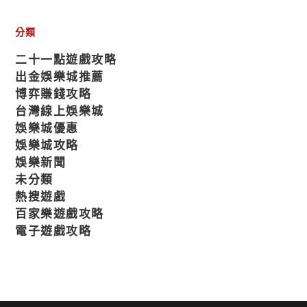
分類
二十一點遊戲攻略
出金娛樂城推薦
博弈賺錢攻略
台灣線上娛樂城
娛樂城優惠
娛樂城攻略
娛樂新聞
未分類
熱搜遊戲
百家樂遊戲攻略
電子遊戲攻略