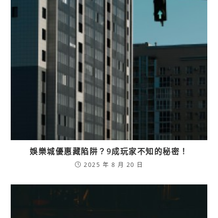
娛樂城優惠藏陷阱？9成玩家不知的秘密！
2025 年 8 月 20 日