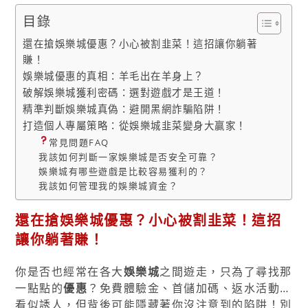
目錄
還在搶娛樂城優惠？小心被割韭菜！這招讓你躺著
賺！
娛樂城優惠的真相：羊毛出在羊身上？
破解娛樂城獲利密碼：選對遊戲才是王道！
精準判斷娛樂城真偽：避開黑網詐騙陷阱！
打造個人專屬策略：從娛樂城韭菜變身大贏家！
常見問題FAQ
我該如何判斷一家娛樂城是否安全可靠？
娛樂城有哪些遊戲是比較容易獲利的？
我該如何管理我的娛樂城資金？
還在搶娛樂城優惠？小心被割韭菜！這招
讓你躺著賺！
你是否也經常在各大
娛樂城
之間遊走，只為了尋找那
一點點的
優惠
？免費體驗金、首儲加碼、返水活動…
看似誘人，但背後可能隱藏著你沒注意到的陷阱！別