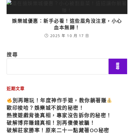
娛樂城優惠：新手必看！這些眉角沒注意，小心
血本無歸！
2025 年 10 月 17 日
搜尋
搜
尋
近期文章
別再瞎玩！年度神作手遊，教你躺著賺
歐印梭哈？娛樂城不說的秘密！
熱搜遊戲背後真相，專家沒告訴你的秘密！
破解博弈賺錢真相！別再傻傻被騙！
破解莊家勝率！原來二十一點藏著OO秘密