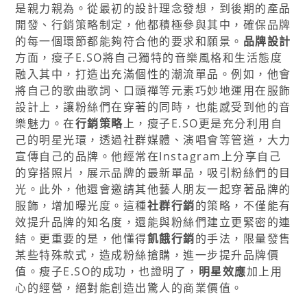
是親力親為。從最初的設計理念發想，到後期的產品
開發、行銷策略制定，他都積極參與其中，確保品牌
的每一個環節都能夠符合他的要求和願景。
品牌設計
方面，瘦子E.SO將自己獨特的音樂風格和生活態度
融入其中，打造出充滿個性的潮流單品。例如，他會
將自己的歌曲歌詞、口頭禪等元素巧妙地運用在服飾
設計上，讓粉絲們在穿著的同時，也能感受到他的音
樂魅力。在
行銷策略
上，瘦子E.SO更是充分利用自
己的明星光環，透過社群媒體、演唱會等管道，大力
宣傳自己的品牌。他經常在Instagram上分享自己
的穿搭照片，展示品牌的最新單品，吸引粉絲們的目
光。此外，他還會邀請其他藝人朋友一起穿著品牌的
服飾，增加曝光度。這種
社群行銷
的策略，不僅能有
效提升品牌的知名度，還能與粉絲們建立更緊密的連
結。更重要的是，他懂得
飢餓行銷
的手法，限量發售
某些特殊款式，造成粉絲搶購，進一步提升品牌價
值。瘦子E.SO的成功，也證明了，
明星效應
加上用
心的經營，絕對能創造出驚人的商業價值。