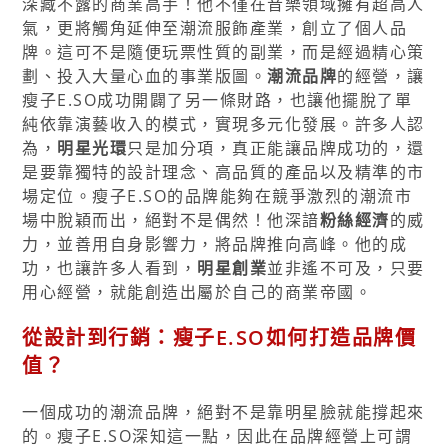
深藏不露的商業高手！他不僅在音樂領域擁有超高人
氣，更將觸角延伸至潮流服飾產業，創立了個人品
牌。這可不是隨便玩票性質的副業，而是經過精心策
劃、投入大量心血的事業版圖。
潮流品牌
的經營，讓
瘦子E.SO成功開闢了另一條財路，也讓他擺脫了單
純依靠演藝收入的模式，實現多元化發展。許多人認
為，
明星光環
只是加分項，真正能讓品牌成功的，還
是要靠獨特的設計理念、高品質的產品以及精準的市
場定位。瘦子E.SO的品牌能夠在競爭激烈的潮流市
場中脫穎而出，絕對不是偶然！他深諳
粉絲經濟
的威
力，並善用自身影響力，將品牌推向高峰。他的成
功，也讓許多人看到，
明星創業
並非遙不可及，只要
用心經營，就能創造出屬於自己的商業帝國。
從設計到行銷：瘦子E.SO如何打造品牌價
值？
一個成功的潮流品牌，絕對不是靠明星臉就能撐起來
的。瘦子E.SO深知這一點，因此在品牌經營上可謂