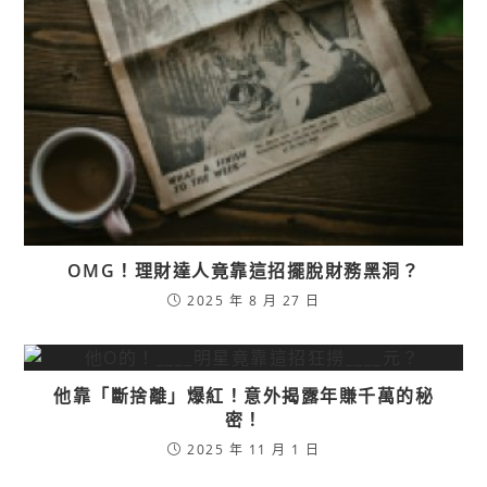
OMG！理財達人竟靠這招擺脫財務黑洞？
2025 年 8 月 27 日
他靠「斷捨離」爆紅！意外揭露年賺千萬的秘
密！
2025 年 11 月 1 日