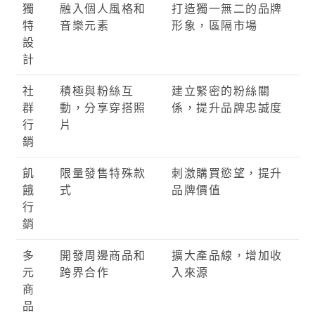
獨
融入個人風格和
打造獨一無二的品牌
特
音樂元素
形象，區隔市場
設
計
社
積極與粉絲互
建立緊密的粉絲關
群
動，分享穿搭照
係，提升品牌忠誠度
行
片
銷
飢
限量發售特殊款
刺激購買慾望，提升
餓
式
品牌價值
行
銷
多
開發周邊商品和
擴大產品線，增加收
元
跨界合作
入來源
商
品