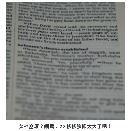
女神崩壞？網驚：XX修修臉修太大了吧！