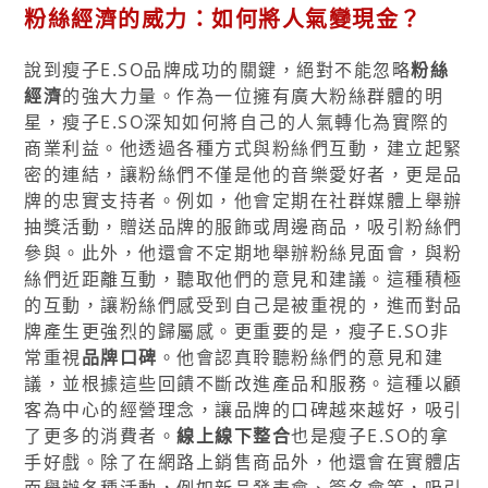
粉絲經濟的威力：如何將人氣變現金？
說到瘦子E.SO品牌成功的關鍵，絕對不能忽略
粉絲
經濟
的強大力量。作為一位擁有廣大粉絲群體的明
星，瘦子E.SO深知如何將自己的人氣轉化為實際的
商業利益。他透過各種方式與粉絲們互動，建立起緊
密的連結，讓粉絲們不僅是他的音樂愛好者，更是品
牌的忠實支持者。例如，他會定期在社群媒體上舉辦
抽獎活動，贈送品牌的服飾或周邊商品，吸引粉絲們
參與。此外，他還會不定期地舉辦粉絲見面會，與粉
絲們近距離互動，聽取他們的意見和建議。這種積極
的互動，讓粉絲們感受到自己是被重視的，進而對品
牌產生更強烈的歸屬感。更重要的是，瘦子E.SO非
常重視
品牌口碑
。他會認真聆聽粉絲們的意見和建
議，並根據這些回饋不斷改進產品和服務。這種以顧
客為中心的經營理念，讓品牌的口碑越來越好，吸引
了更多的消費者。
線上線下整合
也是瘦子E.SO的拿
手好戲。除了在網路上銷售商品外，他還會在實體店