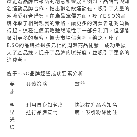
還能為品牌帶來新的創意和靈感。例如，品牌曾與知
名運動品牌合作，推出聯名款運動鞋，吸引了大量的
潮流愛好者購買。在
產品定價
方面，瘦子E.SO的品
牌採取了相對親民的策略，讓更多的消費者能夠負擔
得起。這種定價策略雖然犧牲了一部分利潤，但卻能
吸引更多的顧客，擴大市場佔有率。總之，瘦子
E.SO的品牌透過多元化的周邊商品開發，成功地擴
大了產品線，提升了品牌的曝光度，並吸引了更多的
消費者。
瘦子E.SO品牌經營成功要素分析
要
具體策略
效益
素
明
利用自身知名度
快速提升品牌知名
星
進行品牌宣傳
度，吸引粉絲關注
光
環