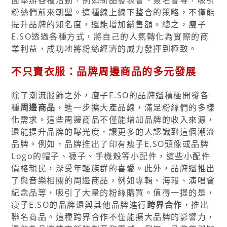
面舉辦各種活動，例如新品發表會、簽名會等，吸引
粉絲們前來朝聖。這種線上線下整合的策略，不僅能
提升品牌的知名度，還能增加銷售額。總之，瘦子
E.SO透過各種方式，將自己的人氣轉化為實際的商
業利益，成功地將粉絲經濟的威力發揮到極致。
不只賣衣服：品牌周邊商品的多元發展
除了潮流服飾之外，瘦子E.SO的品牌還積極開發各
種
周邊商品
，進一步擴大產品線，滿足粉絲們的多樣
化需求。這些周邊商品不僅能增加品牌的收入來源，
還能提升品牌的曝光度，讓更多的人認識到這個潮流
品牌。例如，品牌推出了印有瘦子E.SO頭像或品牌
Logo的帽子、襪子、手機殼等小配件，這些小配件
價格親民，深受年輕族群的喜愛。此外，品牌還推出
了與音樂相關的周邊商品，例如專輯、海報、演唱會
紀念品等，吸引了大量的粉絲購買。值得一提的是，
瘦子E.SO的品牌還與其他品牌進行
跨界合作
，推出
聯名商品。這種跨界合作不僅能擴大品牌的影響力，