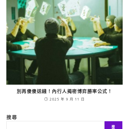
別再傻傻送錢！內行人揭密博弈勝率公式！
2025 年 9 月 11 日
搜尋
搜