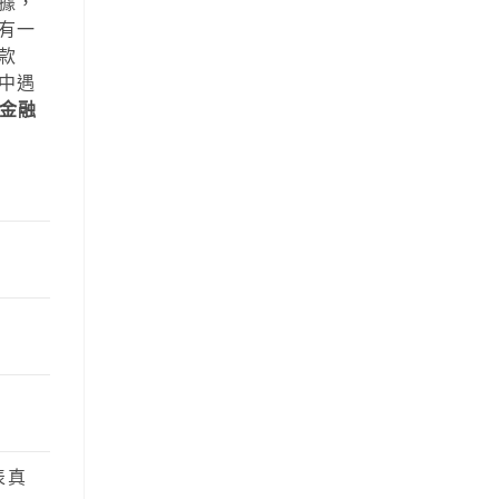
據，
有一
款
中遇
金融
表真