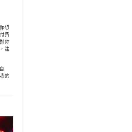
你想
付費
對你
。建
自
我的