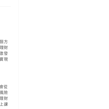
個方
理財
激發
實現
會從
風險
理財
上課