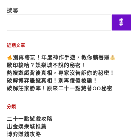
搜尋
搜
尋
近期文章
別再瞎玩！年度神作手遊，教你躺著賺
歐印梭哈？娛樂城不說的秘密！
熱搜遊戲背後真相，專家沒告訴你的秘密！
破解博弈賺錢真相！別再傻傻被騙！
破解莊家勝率！原來二十一點藏著OO秘密
分類
二十一點遊戲攻略
出金娛樂城推薦
博弈賺錢攻略