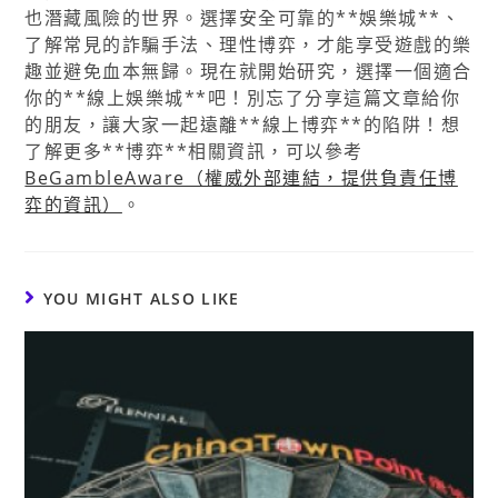
也潛藏風險的世界。選擇安全可靠的**娛樂城**、
了解常見的詐騙手法、理性博弈，才能享受遊戲的樂
趣並避免血本無歸。現在就開始研究，選擇一個適合
你的**線上娛樂城**吧！別忘了分享這篇文章給你
的朋友，讓大家一起遠離**線上博弈**的陷阱！想
了解更多**博弈**相關資訊，可以參考
BeGambleAware（權威外部連結，提供負責任博
弈的資訊）
。
YOU MIGHT ALSO LIKE