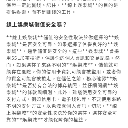
保證一定能贏錢。記住，**線上娛樂城**的目的是
提供娛樂，而不是賺錢的工具。
線上娛樂城儲值安全嗎？
**線上娛樂城**儲值的安全性取決於你選擇的**娛
樂城**是否安全可靠。如果選擇了信譽良好的**娛
樂城**，通常儲值是安全的。這些**娛樂城**會採
用SSL加密技術，保護你的個人資訊和交易記錄。然
而，如果選擇了來路不明的**娛樂城**，儲值就可
能存在風險。你的信用卡資訊可能會被盜用，或者你
的資金可能會被捲走。在儲值之前，務必確認**娛
樂城**是否持有合法的博弈執照，並仔細閱讀**娛
樂城**的條款與細則。此外，建議使用安全可靠的
支付方式，例如信用卡、電子錢包等。不要使用來路
不明的支付方式，以免洩露個人資訊。切記，**線
上娛樂城**的安全性取決於你的選擇，選擇安全可
靠的**娛樂城**才能保障你的權益。