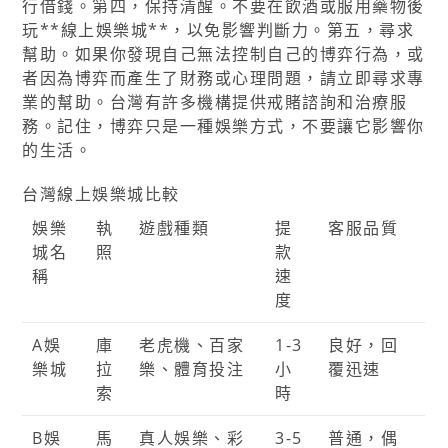
行借錢。第四，保持清醒。不要在飲酒或服用藥物後
玩**線上娛樂城**，以免影響判斷力。第五，尋求
幫助。如果你發現自己無法控制自己的博弈行為，或
者因為博弈而產生了財務或心理問題，請立即尋求專
業的幫助。台灣有許多機構提供戒賭諮詢和治療服
務。記住，博弈只是一種娛樂方式，不要讓它影響你
的生活。
台灣線上娛樂城比較
娛樂
執
遊戲種類
提
客服品質
城名
照
款
稱
速
度
A娛
庫
老虎機、百家
1-3
良好，回
樂城
拉
樂、體育投注
小
覆迅速
索
時
B娛
馬
真人娛樂、彩
3-5
普通，偶