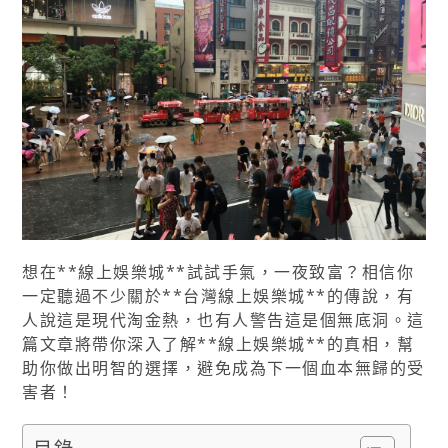
想在**線上娛樂城**試試手氣，一夜致富？相信你
一定聽過不少關於**台灣線上娛樂城**的傳說，有
人說這是現代淘金熱，也有人警告這是個無底洞。這
篇文章將帶你深入了解**線上娛樂城**的真相，幫
助你做出明智的選擇，避免成為下一個血本無歸的受
害者！