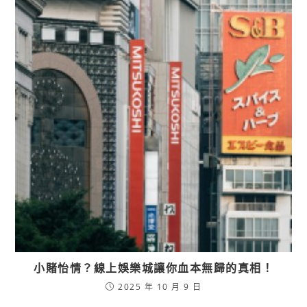
小賭怡情？線上娛樂城讓你血本無歸的真相！
2025 年 10 月 9 日