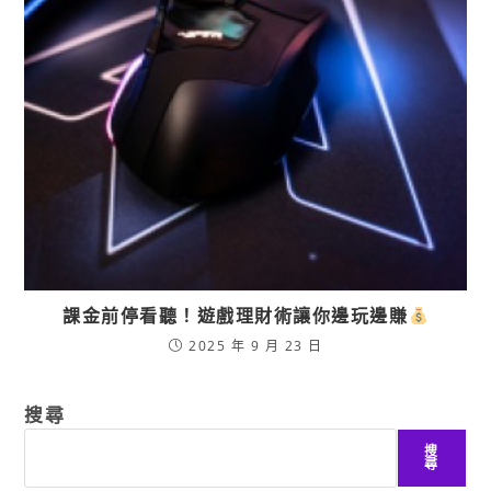
課金前停看聽！遊戲理財術讓你邊玩邊賺
2025 年 9 月 23 日
搜尋
搜
尋