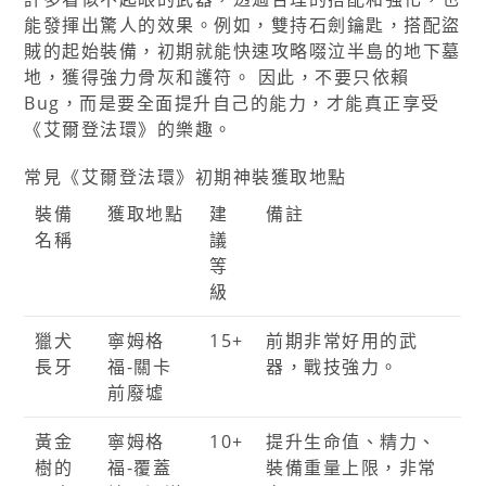
能發揮出驚人的效果。例如，雙持石劍鑰匙，搭配盜
賊的起始裝備，初期就能快速攻略啜泣半島的地下墓
地，獲得強力骨灰和護符。 因此，不要只依賴
Bug，而是要全面提升自己的能力，才能真正享受
《艾爾登法環》的樂趣。
常見《艾爾登法環》初期神裝獲取地點
裝備
獲取地點
建
備註
名稱
議
等
級
獵犬
寧姆格
15+
前期非常好用的武
長牙
福-關卡
器，戰技強力。
前廢墟
黃金
寧姆格
10+
提升生命值、精力、
樹的
福-覆蓋
裝備重量上限，非常