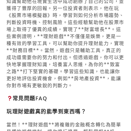
知識幫助他在現實生活中成功創辦了自己的公司，並
獲得了豐厚的回報。另一位投資者則表示，他在玩
《股票市場模擬器》時，學習到如何分析市場趨勢、
判斷投資時機、控制風險。這些經驗幫助他在股票市
場上取得了優異的成績，實現了**財富增長**。這
些案例證明，**理財遊戲**不僅僅是娛樂，更是一
種有效的學習工具，可以幫助你提升理財能力，實現
**財務目標**。當然，遊戲只是輔助工具，真正的
成功還需要你的努力和付出。但透過遊戲，你可以更
快地掌握理財知識，培養富人思維，為你的**致富
之路**打下堅實的基礎。學習這些知識，也能讓你
更好地評估投資機會，例如**房地產投資**，能讓
你對市場有更敏銳的判斷力。
常見問題FAQ
玩理財遊戲真的能學到東西嗎？
當然！**理財遊戲**將複雜的金融概念轉化為簡單