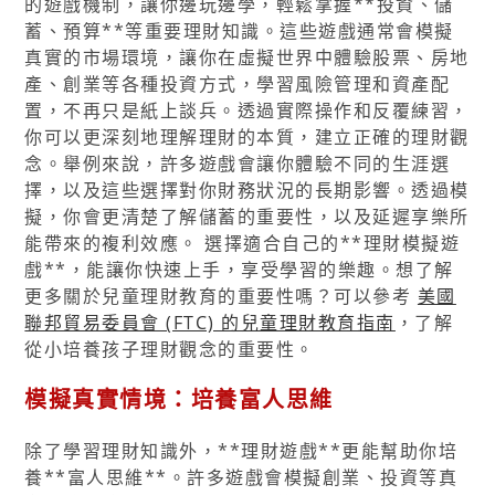
的遊戲機制，讓你邊玩邊學，輕鬆掌握**投資、儲
蓄、預算**等重要理財知識。這些遊戲通常會模擬
真實的市場環境，讓你在虛擬世界中體驗股票、房地
產、創業等各種投資方式，學習風險管理和資產配
置，不再只是紙上談兵。透過實際操作和反覆練習，
你可以更深刻地理解理財的本質，建立正確的理財觀
念。舉例來說，許多遊戲會讓你體驗不同的生涯選
擇，以及這些選擇對你財務狀況的長期影響。透過模
擬，你會更清楚了解儲蓄的重要性，以及延遲享樂所
能帶來的複利效應。 選擇適合自己的**理財模擬遊
戲**，能讓你快速上手，享受學習的樂趣。想了解
更多關於兒童理財教育的重要性嗎？可以參考
美國
聯邦貿易委員會 (FTC) 的兒童理財教育指南
，了解
從小培養孩子理財觀念的重要性。
模擬真實情境：培養富人思維
除了學習理財知識外，**理財遊戲**更能幫助你培
養**富人思維**。許多遊戲會模擬創業、投資等真