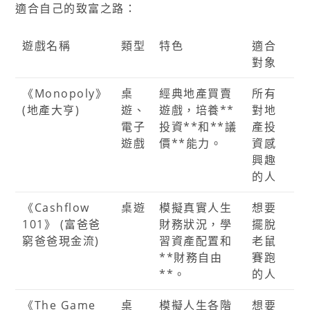
適合自己的致富之路：
遊戲名稱
類型
特色
適合
對象
《Monopoly》
桌
經典地產買賣
所有
(地產大亨)
遊、
遊戲，培養**
對地
電子
投資**和**議
產投
遊戲
價**能力。
資感
興趣
的人
《Cashflow
桌遊
模擬真實人生
想要
101》 (富爸爸
財務狀況，學
擺脫
窮爸爸現金流)
習資產配置和
老鼠
**財務自由
賽跑
**。
的人
《The Game
桌
模擬人生各階
想要