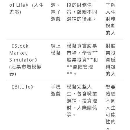
of Life》 (人生
遊、
段的財務決
了解
遊戲)
電子
策，體驗不同
人生
遊戲
選擇的後果。
財務
規劃
的人
《Stock
線上
模擬真實股票
對股
Market
模擬
市場，學習**
票投
Simulator》
股票投資**和
資感
(股票市場模擬
**風險管理
興趣
器)
**。
的人
《BitLife》
手機
模擬完整人
想要
遊戲
生，包含職業
體驗
選擇、投資理
不同
財、人際關係
人生
等。
可能
性的
人