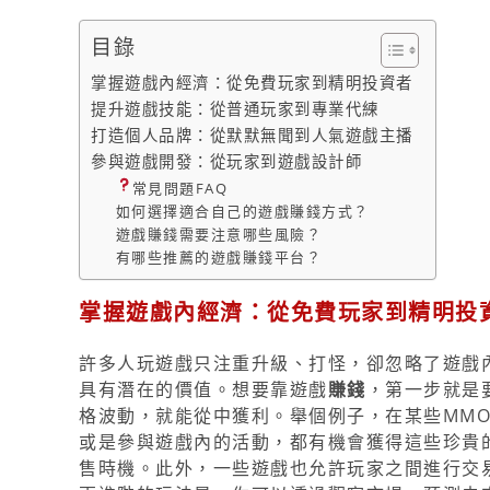
目錄
掌握遊戲內經濟：從免費玩家到精明投資者
提升遊戲技能：從普通玩家到專業代練
打造個人品牌：從默默無聞到人氣遊戲主播
參與遊戲開發：從玩家到遊戲設計師
常見問題FAQ
如何選擇適合自己的遊戲賺錢方式？
遊戲賺錢需要注意哪些風險？
有哪些推薦的遊戲賺錢平台？
掌握遊戲內經濟：從免費玩家到精明投
許多人玩遊戲只注重升級、打怪，卻忽略了遊戲
具有潛在的價值。想要靠遊戲
賺錢
，第一步就是
格波動，就能從中獲利。舉個例子，在某些MMO
或是參與遊戲內的活動，都有機會獲得這些珍貴
售時機。此外，一些遊戲也允許玩家之間進行交