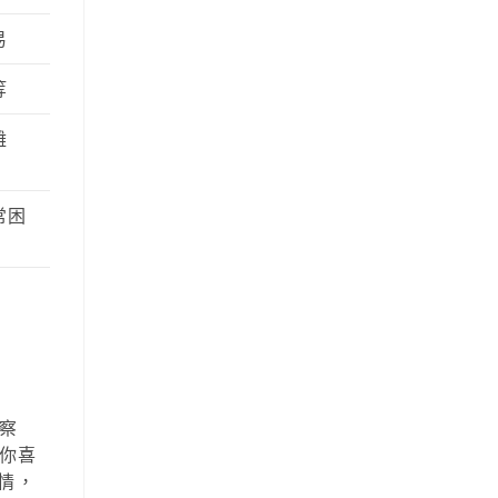
易
等
難
常困
察
你喜
情，