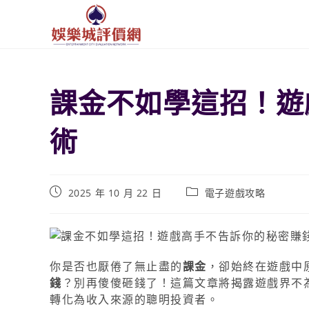
課金不如學這招！遊
術
2025 年 10 月 22 日
電子遊戲攻略
你是否也厭倦了無止盡的
課金
，卻始終在遊戲中
錢
？別再傻傻砸錢了！這篇文章將揭露遊戲界不
轉化為收入來源的聰明投資者。