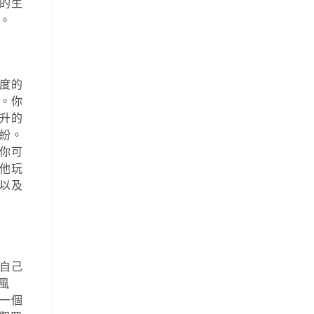
的生
。
度的
。你
升的
紛。
你可
他玩
以及
自己
風
一個