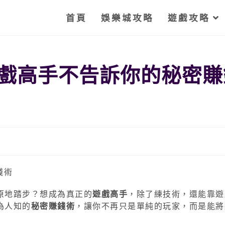
首頁
娛樂城攻略
遊戲攻略
戲高手不告訴你的秘密賺
原地踏步？想成為真正的
遊戲高手
，除了練技術，還能靠遊
為人知的
秘密賺錢術
，讓你不再只是單純的玩家，而是能將