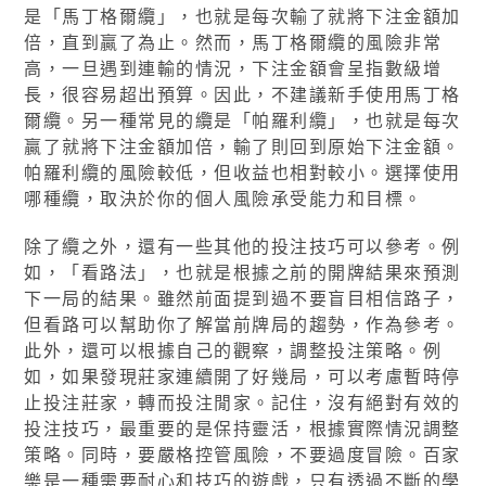
是「馬丁格爾纜」，也就是每次輸了就將下注金額加
倍，直到贏了為止。然而，馬丁格爾纜的風險非常
高，一旦遇到連輸的情況，下注金額會呈指數級增
長，很容易超出預算。因此，不建議新手使用馬丁格
爾纜。另一種常見的纜是「帕羅利纜」，也就是每次
贏了就將下注金額加倍，輸了則回到原始下注金額。
帕羅利纜的風險較低，但收益也相對較小。選擇使用
哪種纜，取決於你的個人風險承受能力和目標。
除了纜之外，還有一些其他的投注技巧可以參考。例
如，「看路法」，也就是根據之前的開牌結果來預測
下一局的結果。雖然前面提到過不要盲目相信路子，
但看路可以幫助你了解當前牌局的趨勢，作為參考。
此外，還可以根據自己的觀察，調整投注策略。例
如，如果發現莊家連續開了好幾局，可以考慮暫時停
止投注莊家，轉而投注閒家。記住，沒有絕對有效的
投注技巧，最重要的是保持靈活，根據實際情況調整
策略。同時，要嚴格控管風險，不要過度冒險。百家
樂是一種需要耐心和技巧的遊戲，只有透過不斷的學