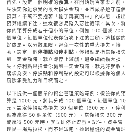
首先，設定一個明確的
預算
。在開始玩百家樂之前，
先決定你能承受的最大損失金額，並且嚴格遵守這個
預算。千萬不要抱著「輸了再贏回來」的心態，超出
預算繼續下注，這樣很容易陷入惡性循環。其次，將
你的預算分成若干個小的單位，例如 100 個或 200
個單位。每個單位代表你每次下注的金額。這樣做的
好處是可以分散風險，避免一次性的重大損失。接
著，設定一個
停損點
和
停利點
。停損點是指當你損失
到一定金額時，就立即停止遊戲，避免繼續擴大損
失。停利點是指當你贏到一定金額時，就見好就收，
落袋為安。停損點和停利點的設定可以根據你的個人
風險承受能力和目標而定。
以下提供一個簡單的資金管理策略範例：假設你的預
算是 1000 元，將其分成 100 個單位，每個單位 10
元。設定停損點為損失 30 個單位（300 元），停利
點為贏得 50 個單位（500 元）。當你損失 300 元
或贏得 500 元時，就立即停止遊戲。記住，資金管
理是一場馬拉松，而不是短跑。透過穩健的資金管理