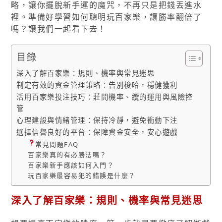
略，讓你擺脫新手運的魔咒，不再只是把錢丟進水
裡。準備好學習如何聰明玩百家樂，讓勝率翻倍了
嗎？讓我們一起看下去！
目錄
深入了解百家樂：規則、機率與常見迷思
制定有效的資金管理策略：告別梭哈，穩健獲利
活用百家樂投注技巧：莊閒機率、纜的運用與風險控
管
心理建設與情緒管理：保持冷靜，避免衝動下注
選擇信譽良好的平台：保障資金安全，安心遊戲
常見問題FAQ
百家樂真的有必勝法嗎？
百家樂新手應該如何入門？
玩百家樂最容易犯的錯誤是什麼？
深入了解百家樂：規則、機率與常見迷思