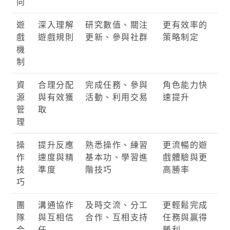
向
遊
深入理解
研究數值、關注
更有效率的
戲
遊戲規則
更新、參與社群
策略制定
機
制
資
合理分配
完成任務、參與
角色能力快
源
與有效獲
活動、利用交易
速提升
管
取
理
操
提升反應
熟悉操作、練習
更流暢的遊
作
速度與精
基本功、學習進
戲體驗與更
技
準度
階技巧
高勝率
巧
團
溝通協作
及時交流、分工
更輕鬆完成
隊
與互相信
合作、互相支持
任務與贏得
合
任
勝利