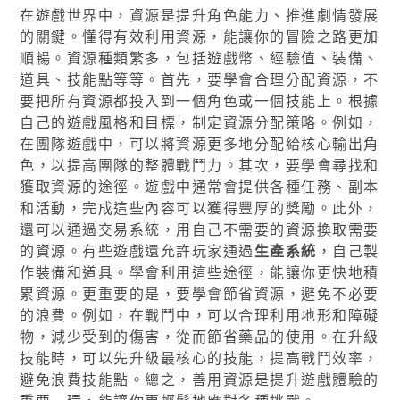
在遊戲世界中，資源是提升角色能力、推進劇情發展
的關鍵。懂得有效利用資源，能讓你的冒險之路更加
順暢。資源種類繁多，包括遊戲幣、經驗值、裝備、
道具、技能點等等。首先，要學會合理分配資源，不
要把所有資源都投入到一個角色或一個技能上。根據
自己的遊戲風格和目標，制定資源分配策略。例如，
在團隊遊戲中，可以將資源更多地分配給核心輸出角
色，以提高團隊的整體戰鬥力。其次，要學會尋找和
獲取資源的途徑。遊戲中通常會提供各種任務、副本
和活動，完成這些內容可以獲得豐厚的獎勵。此外，
還可以通過交易系統，用自己不需要的資源換取需要
的資源。有些遊戲還允許玩家通過
生產系統
，自己製
作裝備和道具。學會利用這些途徑，能讓你更快地積
累資源。更重要的是，要學會節省資源，避免不必要
的浪費。例如，在戰鬥中，可以合理利用地形和障礙
物，減少受到的傷害，從而節省藥品的使用。在升級
技能時，可以先升級最核心的技能，提高戰鬥效率，
避免浪費技能點。總之，善用資源是提升遊戲體驗的