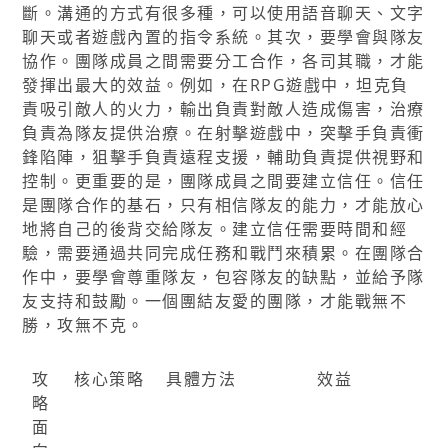
斷。溝通的方式有很多種，可以使用語音聊天、文字
聊天或者遊戲內置的指令系統。其次，要學會與隊友
協作。團隊成員之間需要分工合作，各司其職，才能
發揮出最大的效益。例如，在RPG遊戲中，坦克負
責吸引敵人的火力，輸出負責對敵人造成傷害，治療
負責為隊友提供治療。在射擊遊戲中，突擊手負責衝
鋒陷陣，狙擊手負責遠程支援，輔助負責提供視野和
控制。更重要的是，團隊成員之間要建立信任。信任
是團隊合作的基石，只有相信隊友的能力，才能放心
地將自己的後背交給隊友。建立信任需要時間和經
驗，需要通過共同完成任務和戰鬥來積累。在團隊合
作中，要學會尊重隊友，包容隊友的缺點，並給予隊
友支持和鼓勵。一個團結友愛的團隊，才能戰無不
勝，攻無不克。
攻
核心策略
具體方法
效益
略
面