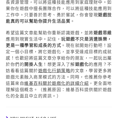
長資源管理，可以將這種技能應用到家庭理財中。如
果你在遊戲中擅長團隊合作，可以將這種技能應用到
工作中。只要善於思考、勇於嘗試，你會發現
遊戲技
能真的可以幫助你提升生活品質
。
希望這篇文章能幫助你重新認識遊戲，並將
遊戲思維
應用到現實生活中。記住，
玩遊戲不只是消遣娛樂，
更是一種學習和成長的方式
。現在就開始行動吧！設
定一個小目標，將它遊戲化，並享受達成目標的成就
感！也歡迎將這篇文章分享給你的朋友，一起玩出屬
於你們的
開掛人生
！想更深入了解
遊戲化
的應用？不
妨看看這篇關於
遊戲化行銷策略
的文章，學習更多將
遊戲元素融入商業模式的方法。同時，也推薦你參考
這篇來自
維基百科關於遊戲化的詳細介紹
，更全面地
理解這個概念。（推薦原因：維基百科提供關於遊戲
化的全面且中立的資訊。）