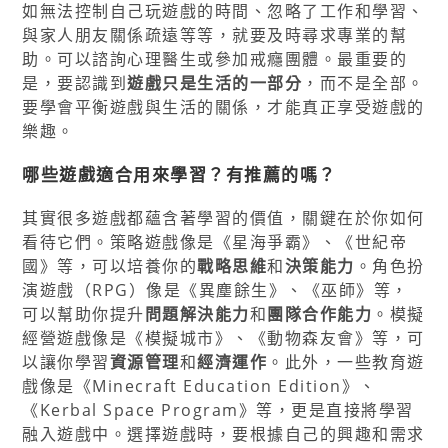
如無法控制自己玩遊戲的時間、忽略了工作和學習、
與家人朋友關係疏遠等等，就要及時尋求專業的幫
助。可以諮詢心理醫生或參加戒癮團體。最重要的
是，要認識到
遊戲只是生活的一部分
，而不是全部。
要學會平衡遊戲與生活的關係，才能真正享受遊戲的
樂趣。
哪些遊戲適合用來學習？有推薦的嗎？
其實很多遊戲都蘊含著學習的價值，關鍵在於你如何
看待它們。策略遊戲像是《星海爭霸》、《世紀帝
國》等，可以培養你的
戰略思維
和
決策能力
。角色扮
演遊戲（RPG）像是《異塵餘生》、《巫師》等，
可以幫助你提升
問題解決能力
和
團隊合作能力
。模擬
經營遊戲像是《模擬城市》、《動物森友會》等，可
以讓你學習
資源管理
和
經濟運作
。此外，一些教育遊
戲像是《Minecraft Education Edition》、
《Kerbal Space Program》等，更是直接將學習
融入遊戲中。選擇遊戲時，要根據自己的興趣和需求