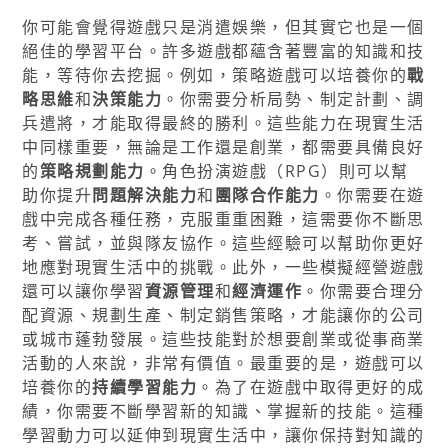
你可能會覺得遊戲只是消遣娛樂，但其實它也是一個
絕佳的學習平台。許多遊戲都蘊含著豐富的知識和技
能，等待你去挖掘。例如，策略遊戲可以培養你的
戰
略思維
和
決策能力
。你需要分析局勢、制定計劃、調
兵遣將，才能取得最終的勝利。這些能力在現實生活
中同樣重要，無論是工作還是創業，都需要具備良好
的
策略規劃能力
。角色扮演遊戲（RPG）則可以幫
助你提升
問題解決能力
和
團隊合作能力
。你需要在遊
戲中完成各種任務，克服重重困難，這需要你不斷思
考、嘗試，並與隊友協作。這些經驗可以幫助你更好
地應對現實生活中的挑戰。此外，一些模擬經營遊戲
還可以讓你學習
資源管理
和
經濟運作
。你需要合理分
配資源、規劃生產、制定銷售策略，才能讓你的公司
或城市蓬勃發展。這些技能對於想要創業或從事商業
活動的人來說，非常有價值。最重要的是，遊戲可以
培養你的
持續學習能力
。為了在遊戲中取得更好的成
績，你需要不斷學習新的知識、掌握新的技能。這種
學習動力可以延伸到現實生活中，讓你保持對知識的