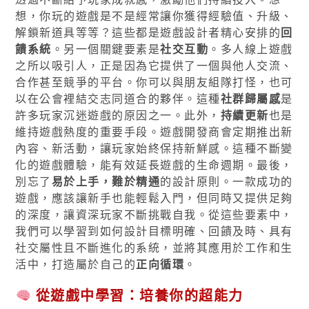
想，你玩的遊戲是不是經常讓你獲得經驗值、升級、
解鎖新道具等等？這些都是遊戲設計者精心安排的
回
饋系統
。另一個關鍵要素是
社交互動
。多人線上遊戲
之所以吸引人，正是因為它提供了一個與他人交流、
合作甚至競爭的平台。你可以與朋友組隊打怪，也可
以在公會裡結交志同道合的夥伴。這種
社群歸屬感
是
許多玩家沉迷遊戲的原因之一。此外，
持續更新
也是
維持遊戲熱度的重要手段。遊戲開發商會定期推出新
內容、新活動，讓玩家始終保持新鮮感。這種不斷變
化的遊戲體驗，能有效延長遊戲的生命週期。最後，
別忘了
易於上手，難於精通
的設計原則。一款成功的
遊戲，應該讓新手也能輕鬆入門，但同時又提供足夠
的深度，讓資深玩家不斷挑戰自我。從這些要素中，
我們可以學習到如何設計目標明確、回饋及時、具有
社交屬性且不斷進化的系統，並將其應用於工作和生
活中，打造屬於自己的
正向循環
。
從遊戲中學習：培養你的超能力