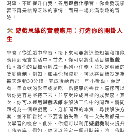
渴望，不斷提升自我。善用
遊戲化學習
，你會發現學
習不再是枯燥乏味的事情，而是一場充滿樂趣的冒
險！
遊戲思維的實戰應用：打造你的開掛人
生
學會了從遊戲中學習，接下來就要將這些知識和技能
應用到現實生活中。首先，你可以將生活目標
遊戲
化
。將你的目標分解成一系列小任務，並設定明確的
獎勵機制。例如，如果你想減肥，可以將目標設定為
每天運動30分鐘，完成後給自己一些小獎勵，像是
看一集喜歡的影集或是吃一點健康的零食。這樣可以
讓你更容易堅持下去，並享受達成目標的成就感。其
次，你可以運用
遊戲思維
來解決工作中的問題。將問
題視為一個遊戲關卡，分析問題的本質，尋找解決方
案，並不斷嘗試。不要害怕失敗，每一次失敗都是一
次學習的機會。此外，你還可以利用
遊戲機制
來提升
工作效率。例如，你可以設定一個計時器，將工作時