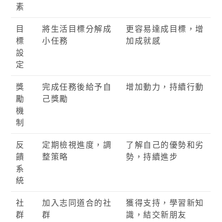
素
目
將生活目標分解成
更容易達成目標，增
標
小任務
加成就感
設
定
獎
完成任務後給予自
增加動力，持續行動
勵
己獎勵
機
制
反
定期檢視進度，調
了解自己的優勢和劣
饋
整策略
勢，持續進步
系
統
社
加入志同道合的社
獲得支持，學習新知
群
群
識，結交新朋友