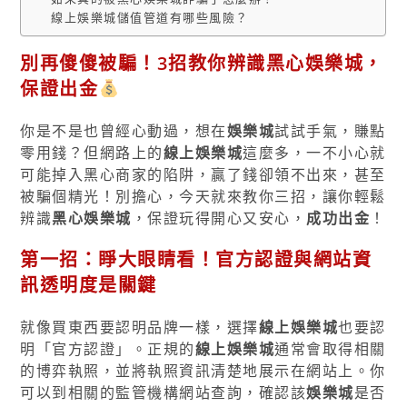
線上娛樂城儲值管道有哪些風險？
別再傻傻被騙！3招教你辨識黑心娛樂城，
保證出金
你是不是也曾經心動過，想在
娛樂城
試試手氣，賺點
零用錢？但網路上的
線上娛樂城
這麼多，一不小心就
可能掉入黑心商家的陷阱，贏了錢卻領不出來，甚至
被騙個精光！別擔心，今天就來教你三招，讓你輕鬆
辨識
黑心娛樂城
，保證玩得開心又安心，
成功出金
！
第一招：睜大眼睛看！官方認證與網站資
訊透明度是關鍵
就像買東西要認明品牌一樣，選擇
線上娛樂城
也要認
明「官方認證」。正規的
線上娛樂城
通常會取得相關
的博弈執照，並將執照資訊清楚地展示在網站上。你
可以到相關的監管機構網站查詢，確認該
娛樂城
是否