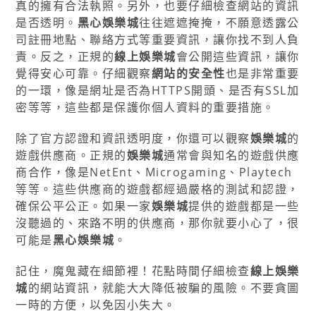
真的擁有合法執照。另外，也要仔細檢查網站的資訊
是否透明。
黑心娛樂城
往往遮遮掩掩，不願意透露公
司註冊地點、聯絡方式等重要資訊，讓你找不到人負
責。反之，正規的
線上娛樂城
會公開這些資訊，讓你
覺得安心可靠。仔細觀察
網站的安全性
也是非常重要
的一環，像是網址是否為HTTPS開頭、是否有SSL加
密等等，這些都是保護你個人資料的重要措施。
除了官方認證和資訊透明度，你還可以觀察
娛樂城
的
遊戲供應商。正規的
娛樂城
通常會與知名的遊戲供應
商合作，像是NetEnt、Microgaming、Playtech
等等。這些供應商的遊戲都經過嚴格的測試和認證，
確保公平公正。如果一家
娛樂城
提供的遊戲都是一些
沒聽過的、來路不明的供應商，那你就要小心了，很
可能是
黑心娛樂城
。
記住，魔鬼藏在細節裡！花點時間仔細檢查
線上娛樂
城
的網站資訊，就能大大降低被騙的風險。不要貪圖
一時的方便，以免因小失大。