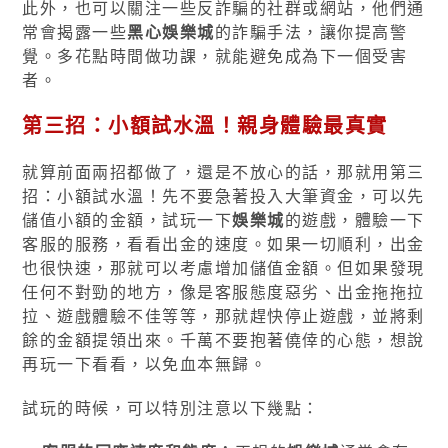
此外，也可以關注一些反詐騙的社群或網站，他們通
常會揭露一些
黑心娛樂城
的詐騙手法，讓你提高警
覺。多花點時間做功課，就能避免成為下一個受害
者。
第三招：小額試水溫！親身體驗最真實
就算前面兩招都做了，還是不放心的話，那就用第三
招：小額試水溫！先不要急著投入大筆資金，可以先
儲值小額的金額，試玩一下
娛樂城
的遊戲，體驗一下
客服的服務，看看出金的速度。如果一切順利，出金
也很快速，那就可以考慮增加儲值金額。但如果發現
任何不對勁的地方，像是客服態度惡劣、出金拖拖拉
拉、遊戲體驗不佳等等，那就趕快停止遊戲，並將剩
餘的金額提領出來。千萬不要抱著僥倖的心態，想說
再玩一下看看，以免血本無歸。
試玩的時候，可以特別注意以下幾點：