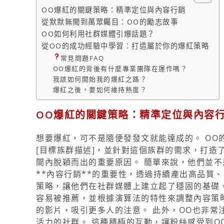
OO爆紅的關鍵策略：精準定位與內容行銷
從默默無聞到萬眾矚目：OO的勵志故事
OO如何利用社群媒體引爆話題？
從OO的成功經驗中學習：打造屬於你的爆紅策略
常見問題FAQ
OO爆紅的背後有什麼專業團隊在運作嗎？
我該如何開始我的爆紅之路？
爆紅之後，要如何維持熱度？
OO爆紅的關鍵策略：精準定位與內容
想要爆紅，可不是隨便發發文就能達成的。 OO
[目標族群描述]，並針對這個族群的需求，打造
間內脫穎而出的重要原因。 簡單來說，他們並不
**內容行銷**的重要性，透過持續產出高品質
策略，讓他們在社群媒體上建立起了穩固的基礎。
容易被推薦，並根據演算法的特性來調整內容策略
的影片，吸引更多人的注意。 此外，OO也非
活力的社群。 這種積極的互動，讓粉絲感受到O