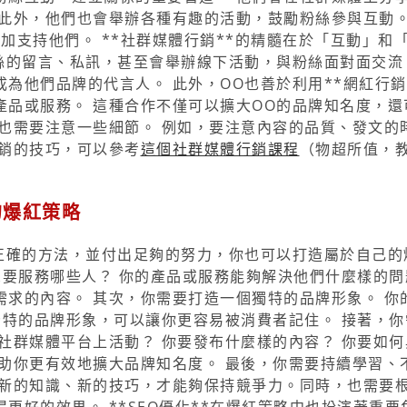
此外，他們也會舉辦各種有趣的活動，鼓勵粉絲參與互動。
加支持他們。 **社群媒體行銷**的精髓在於「互動」和
絲的留言、私訊，甚至會舉辦線下活動，與粉絲面對面交流
為他們品牌的代言人。 此外，OO也善於利用**網紅行銷
產品或服務。 這種合作不僅可以擴大OO的品牌知名度，還
也需要注意一些細節。 例如，要注意內容的品質、發文的
行銷的技巧，可以參考
這個社群媒體行銷課程
（物超所值，
的爆紅策略
了正確的方法，並付出足夠的努力，你也可以打造屬於自己的
想要服務哪些人？ 你的產品或服務能夠解決他們什麼樣的問
求的內容。 其次，你需要打造一個獨特的品牌形象。 你
獨特的品牌形象，可以讓你更容易被消費者記住。 接著，你
社群媒體平台上活動？ 你要發布什麼樣的內容？ 你要如何
助你更有效地擴大品牌知名度。 最後，你需要持續學習、
習新的知識、新的技巧，才能夠保持競爭力。同時，也需要