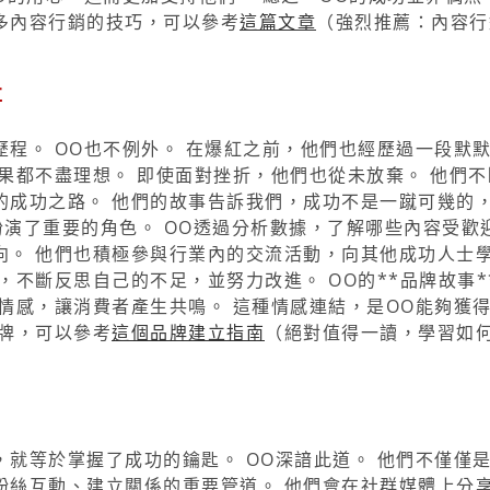
多內容行銷的技巧，可以參考
這篇文章
（強烈推薦：內容行
事
程。 OO也不例外。 在爆紅之前，他們也經歷過一段默
果都不盡理想。 即使面對挫折，他們也從未放棄。 他們不
的成功之路。 他們的故事告訴我們，成功不是一蹴可幾的
*扮演了重要的角色。 OO透過分析數據，了解哪些內容受歡
向。 他們也積極參與行業內的交流活動，向其他成功人士
，不斷反思自己的不足，並努力改進。 OO的**品牌故事*
情感，讓消費者產生共鳴。 這種情感連結，是OO能夠獲
牌，可以參考
這個品牌建立指南
（絕對值得一讀，學習如
就等於掌握了成功的鑰匙。 OO深諳此道。 他們不僅僅
粉絲互動、建立關係的重要管道。 他們會在社群媒體上分