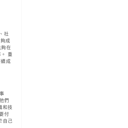
、社
能夠成
能夠在
。 重
持續成
事
他們
識和技
要付
於自己