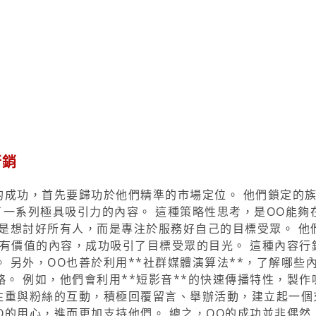
行銷
的成功，首先要歸功於他們精準的市場定位。 他們鎖定的
了一系列極具吸引力的內容。 這種策略性思考，是OO能夠
是想討好所有人，而是專注於服務好自己的目標受眾。 他
、有價值的內容，成功吸引了目標受眾的目光。 這種內容行
 另外，OO也善於利用**社群媒體演算法**，了解哪些
。 例如，他們會利用**短影音**的快速傳播特性，製作
常注重與粉絲的互動，積極回覆留言、舉辦活動，建立起一個
O的用心，進而更加支持他們。 總之，OO的成功並非偶然