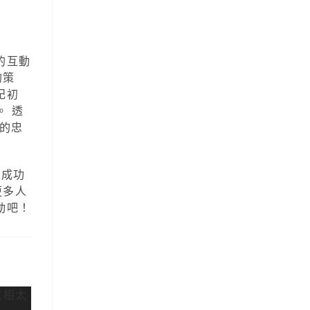
的互動
的策
記初
。 透
的忠
，成功
更多人
動吧！