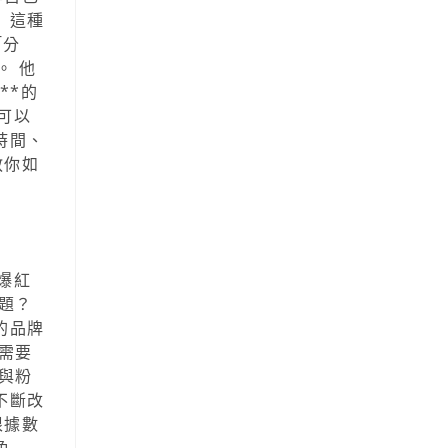
 這種
「分
。 他
**的
可以
時間、
教你如
爆紅
題？
的品牌
需要
與粉
不斷改
根據數