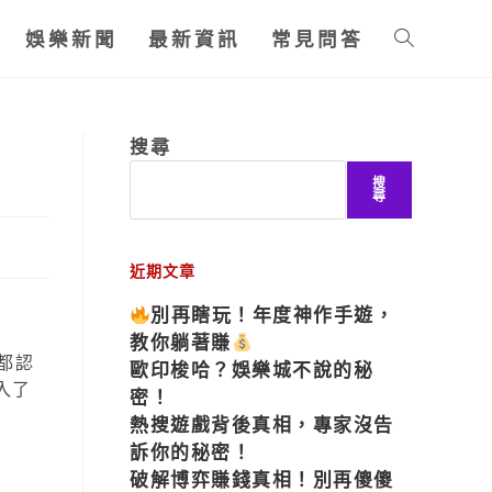
娛樂新聞
最新資訊
常見問答
搜尋
搜
尋
近期文章
別再瞎玩！年度神作手遊，
教你躺著賺
都認
歐印梭哈？娛樂城不說的秘
入了
密！
熱搜遊戲背後真相，專家沒告
訴你的秘密！
破解博弈賺錢真相！別再傻傻