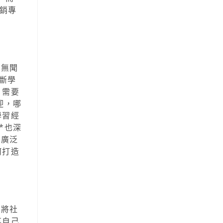
銷專
默無聞
斷學
，需要
迎，哪
學習經
*也深
得廣泛
何打造
是將社
享自己