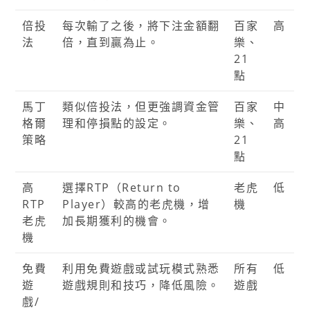
倍投
每次輸了之後，將下注金額翻
百家
高
法
倍，直到贏為止。
樂、
21
點
馬丁
類似倍投法，但更強調資金管
百家
中
格爾
理和停損點的設定。
樂、
高
策略
21
點
高
選擇RTP（Return to
老虎
低
RTP
Player）較高的老虎機，增
機
老虎
加長期獲利的機會。
機
免費
利用免費遊戲或試玩模式熟悉
所有
低
遊
遊戲規則和技巧，降低風險。
遊戲
戲/