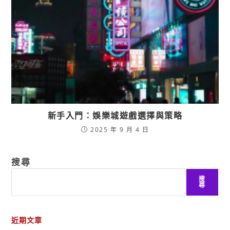
新手入門：娛樂城遊戲選擇與策略
2025 年 9 月 4 日
搜尋
搜
尋
近期文章