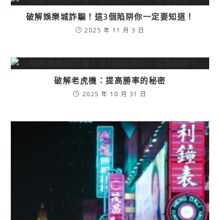
破解娛樂城詐騙！這3個陷阱你一定要知道！
2025 年 11 月 3 日
破解老虎機：提高勝率的秘密
2025 年 10 月 31 日