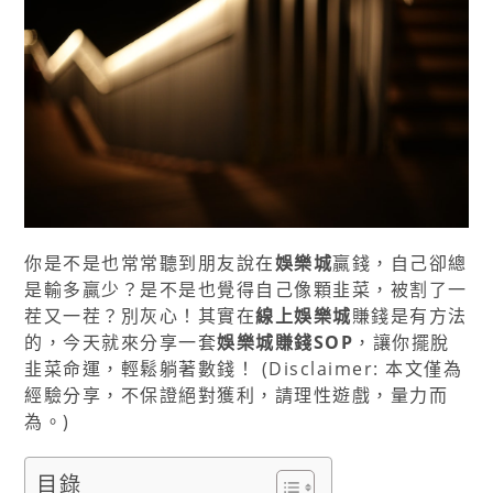
你是不是也常常聽到朋友說在
娛樂城
贏錢，自己卻總
是輸多贏少？是不是也覺得自己像顆韭菜，被割了一
茬又一茬？別灰心！其實在
線上娛樂城
賺錢是有方法
的，今天就來分享一套
娛樂城賺錢SOP
，讓你擺脫
韭菜命運，輕鬆躺著數錢！ (Disclaimer: 本文僅為
經驗分享，不保證絕對獲利，請理性遊戲，量力而
為。)
目錄