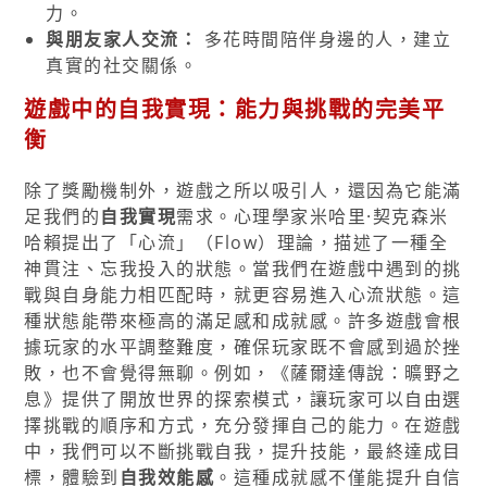
力。
與朋友家人交流：
多花時間陪伴身邊的人，建立
真實的社交關係。
遊戲中的自我實現：能力與挑戰的完美平
衡
除了獎勵機制外，遊戲之所以吸引人，還因為它能滿
足我們的
自我實現
需求。心理學家米哈里·契克森米
哈賴提出了「心流」（Flow）理論，描述了一種全
神貫注、忘我投入的狀態。當我們在遊戲中遇到的挑
戰與自身能力相匹配時，就更容易進入心流狀態。這
種狀態能帶來極高的滿足感和成就感。許多遊戲會根
據玩家的水平調整難度，確保玩家既不會感到過於挫
敗，也不會覺得無聊。例如，《薩爾達傳說：曠野之
息》提供了開放世界的探索模式，讓玩家可以自由選
擇挑戰的順序和方式，充分發揮自己的能力。在遊戲
中，我們可以不斷挑戰自我，提升技能，最終達成目
標，體驗到
自我效能感
。這種成就感不僅能提升自信