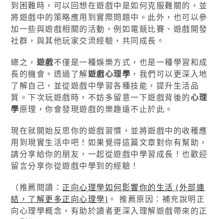
到困難時，可以回想在遊戲中是如何克服難關的，並
將遊戲中的策略應用到實際問題中。此外，也可以參
加一些與遊戲相關的活動，例如電競比賽、遊戲開發
社群，與其他玩家交流經驗，共同成長。
總之，
遊戲
不僅是一種娛樂方式，也是一種學習和成
長的機會。透過了解
遊戲心理學
，我們可以更深入地
了解自己，並從遊戲中學習各種技能，提升生活品
質。下次玩遊戲時，不妨多留意一下遊戲背後的
心理
學
原理，你會發現遊戲的樂趣遠不止於此。
現在就開始反思你的遊戲習慣，並將遊戲中的收穫應
用到現實生活中吧！如果覺得這篇文章對你有幫助，
請分享給你的朋友，一起從遊戲中學習成長！也歡迎
留言分享你從遊戲中學到的經驗！
（推薦閱讀：
正向心理學如何影響你的生活 (外部連
結，了解更多正向心理學)
。 推薦原因：補充說明正
向心理學概念，有助於讀者更深入理解遊戲帶來的正