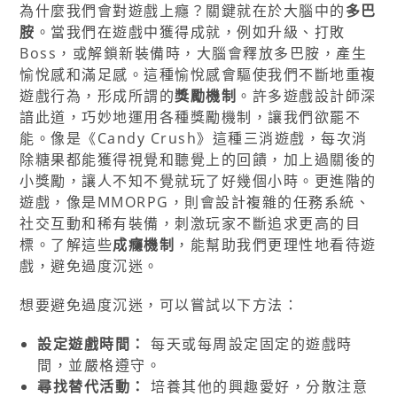
為什麼我們會對遊戲上癮？關鍵就在於大腦中的
多巴
胺
。當我們在遊戲中獲得成就，例如升級、打敗
Boss，或解鎖新裝備時，大腦會釋放多巴胺，產生
愉悅感和滿足感。這種愉悅感會驅使我們不斷地重複
遊戲行為，形成所謂的
獎勵機制
。許多遊戲設計師深
諳此道，巧妙地運用各種獎勵機制，讓我們欲罷不
能。像是《Candy Crush》這種三消遊戲，每次消
除糖果都能獲得視覺和聽覺上的回饋，加上過關後的
小獎勵，讓人不知不覺就玩了好幾個小時。更進階的
遊戲，像是MMORPG，則會設計複雜的任務系統、
社交互動和稀有裝備，刺激玩家不斷追求更高的目
標。了解這些
成癮機制
，能幫助我們更理性地看待遊
戲，避免過度沉迷。
想要避免過度沉迷，可以嘗試以下方法：
設定遊戲時間：
每天或每周設定固定的遊戲時
間，並嚴格遵守。
尋找替代活動：
培養其他的興趣愛好，分散注意